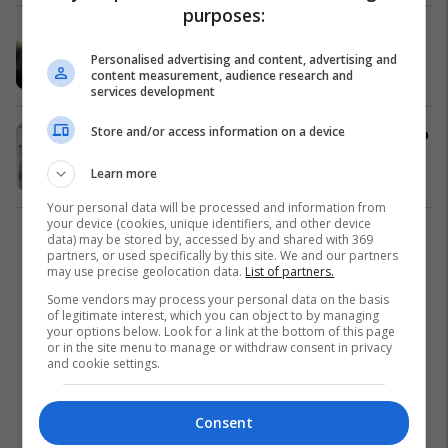
purposes:
Shkencëtarët kinezë zhvillojnë
vaksinën kundër kancerit të gjakut
Personalised advertising and content, advertising and
content measurement, audience research and
Shëndeti
13/10/2020
services development
Store and/or access information on a device
Alea e vogël vuan nga Leukemia, ajo
ka nevojë për ndihmën tuaj
Learn more
Kosovë
27/06/2020
Your personal data will be processed and information from
your device (cookies, unique identifiers, and other device
data) may be stored by, accessed by and shared with 369
1
partners, or used specifically by this site. We and our partners
may use precise geolocation data.
List of partners.
Some vendors may process your personal data on the basis
of legitimate interest, which you can object to by managing
your options below. Look for a link at the bottom of this page
or in the site menu to manage or withdraw consent in privacy
and cookie settings.
Consent