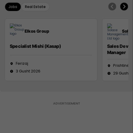
Jobs
Real Estate
Elkos Group
Sola
Specialist Mishi (Kasap)
Sales Deve
Manager
Ferizaj
Prishtinë
3 Gusht 2026
29 Gusht 