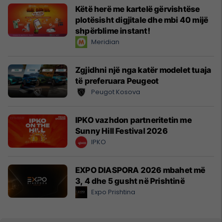
Këtë herë me kartelë gërvishtëse
plotësisht digjitale dhe mbi 40 mijë
shpërblime instant!
Meridian
Zgjidhni një nga katër modelet tuaja
të preferuara Peugeot
Peugot Kosova
IPKO vazhdon partneritetin me
Sunny Hill Festival 2026
IPKO
EXPO DIASPORA 2026 mbahet më
3, 4 dhe 5 gusht në Prishtinë
Expo Prishtina