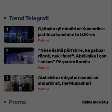
Trend Telegrafi
Gjithçka që ndodhi në Kuvendin e
jashtëzakonshëm të LDK-së
Politikë
"Nëse është përfshirë, ka gabuar
rëndë, nuk i falet", Abdixhiku i çon
“selam” Përparim Ramës
Politikë
Abdixhiku i mbijetoi nismës së
shkarkimit, flet Muhaxheri
Politikë
Promo
Reklamo këtu