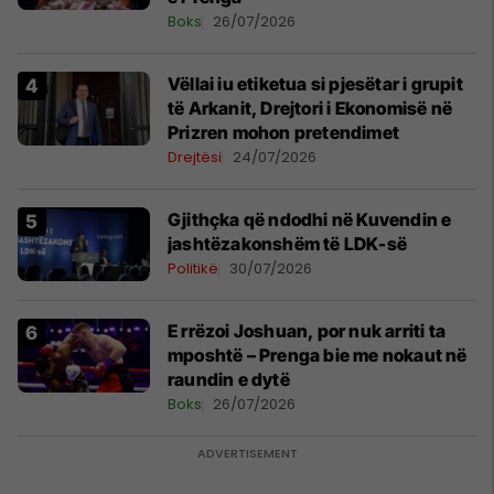
Boks
26/07/2026
Vëllai iu etiketua si pjesëtar i grupit
të Arkanit, Drejtori i Ekonomisë në
Prizren mohon pretendimet
Drejtësi
24/07/2026
Gjithçka që ndodhi në Kuvendin e
jashtëzakonshëm të LDK-së
Politikë
30/07/2026
E rrëzoi Joshuan, por nuk arriti ta
mposhtë – Prenga bie me nokaut në
raundin e dytë
Boks
26/07/2026