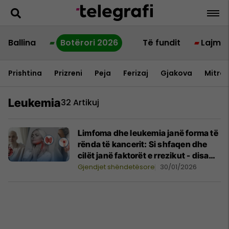
Ballina
Botërori 2026
Të fundit
Lajme
Prishtina
Prizreni
Peja
Ferizaj
Gjakova
Mitrov
Leukemia
32 Artikuj
Limfoma dhe leukemia janë forma të
rënda të kancerit: Si shfaqen dhe
cilët janë faktorët e rrezikut - disa
prej tyre mund të shmangen
Gjendjet shëndetësore
30/01/2026