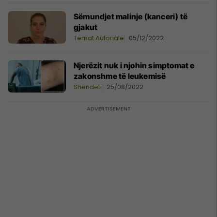
Sëmundjet malinje (kanceri) të
gjakut
Temat Autoriale
05/12/2022
Njerëzit nuk i njohin simptomat e
zakonshme të leukemisë
Shëndeti
25/08/2022