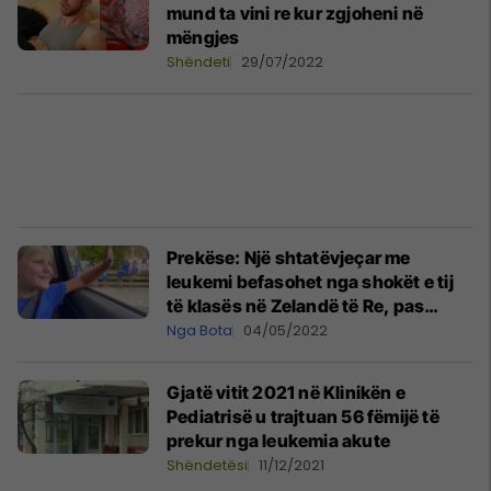
mund ta vini re kur zgjoheni në
mëngjes
Shëndeti
29/07/2022
Prekëse: Një shtatëvjeçar me
leukemi befasohet nga shokët e tij
të klasës në Zelandë të Re, pas
kthimit të tij në shkollë
Nga Bota
04/05/2022
Gjatë vitit 2021 në Klinikën e
Pediatrisë u trajtuan 56 fëmijë të
prekur nga leukemia akute
Shëndetësi
11/12/2021