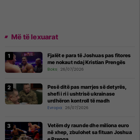
Më të lexuarat
Fjalët e para të Joshuas pas fitores
me nokaut ndaj Kristian Prengës
Boks
26/07/2026
Pesë ditë pas marrjes së detyrës,
shefi i ri i ushtrisë ukrainase
urdhëron kontroll të madh
Evropa
26/07/2026
Vetëm dy raunde dhe miliona euro
në xhep, zbulohet sa fituan Joshua
e Prenga