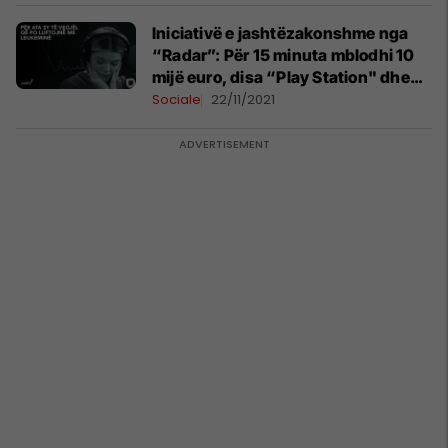
Iniciativë e jashtëzakonshme nga
“Radar”: Për 15 minuta mblodhi 10
mijë euro, disa “Play Station" dhe
televizorë për repartin ku trajtohen
Sociale
22/11/2021
fëmijët me leukemi në QKUK