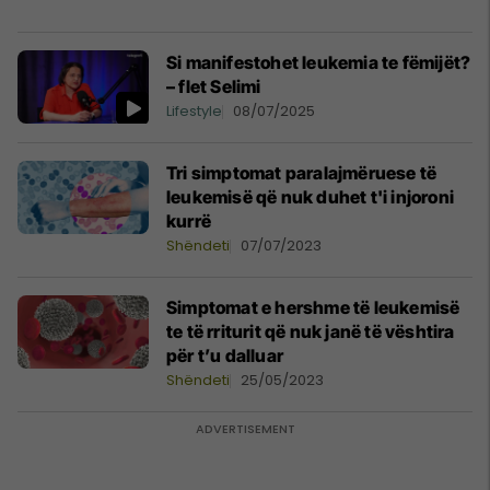
Si manifestohet leukemia te fëmijët?
– flet Selimi
Lifestyle
08/07/2025
Tri simptomat paralajmëruese të
leukemisë që nuk duhet t'i injoroni
kurrë
Shëndeti
07/07/2023
Simptomat e hershme të leukemisë
te të rriturit që nuk janë të vështira
për t’u dalluar
Shëndeti
25/05/2023