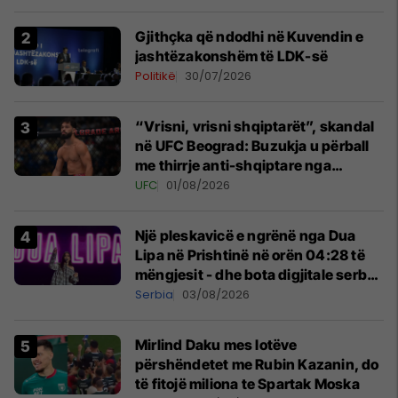
Gjithçka që ndodhi në Kuvendin e
jashtëzakonshëm të LDK-së
Politikë
30/07/2026
“Vrisni, vrisni shqiptarët”, skandal
në UFC Beograd: Buzukja u përball
me thirrje anti-shqiptare nga
tribunat
UFC
01/08/2026
Një pleskavicë e ngrënë nga Dua
Lipa në Prishtinë në orën 04:28 të
mëngjesit - dhe bota digjitale serbe
shpall gjendjen e luftës
Serbia
03/08/2026
Mirlind Daku mes lotëve
përshëndetet me Rubin Kazanin, do
të fitojë miliona te Spartak Moska