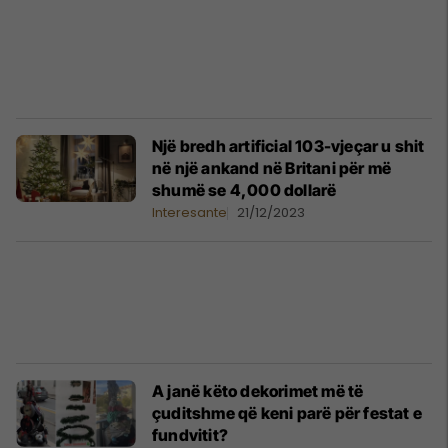
Një bredh artificial 103-vjeçar u shit
në një ankand në Britani për më
shumë se 4,000 dollarë
Interesante
21/12/2023
A janë këto dekorimet më të
çuditshme që keni parë për festat e
fundvitit?