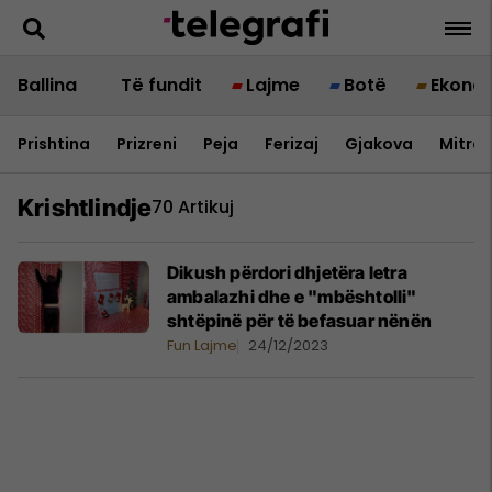
Ballina
Të fundit
Lajme
Botë
Ekono
Prishtina
Prizreni
Peja
Ferizaj
Gjakova
Mitrov
Krishtlindje
70 Artikuj
Dikush përdori dhjetëra letra
ambalazhi dhe e "mbështolli"
shtëpinë për të befasuar nënën
Fun Lajme
24/12/2023