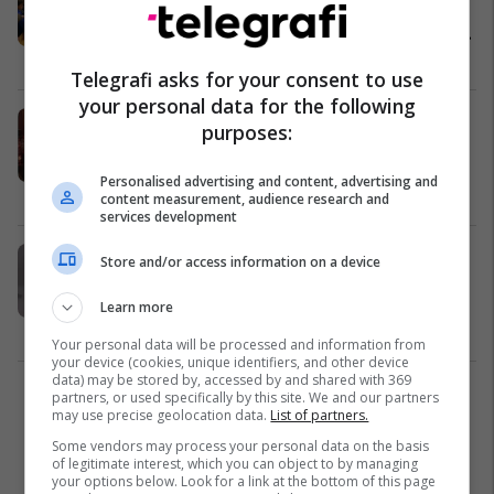
mbarë botën: Nga udhëtimi
tradicional në plazh deri te minuset
historike
Evropa
25/12/2022
Telegrafi asks for your consent to use
your personal data for the following
Një grua provokoi shumë komente
purposes:
pasi publikoi grumbullin masiv të
dhuratave për Krishtlindje
Personalised advertising and content, advertising and
Interesante
27/12/2021
content measurement, audience research and
services development
Krishtlindje të “bardha” në
Store and/or access information on a device
Kaliforni, meteorologët presin të
thyhet rekordi i vitit 1970
Learn more
Amerika
26/12/2021
Your personal data will be processed and information from
your device (cookies, unique identifiers, and other device
data) may be stored by, accessed by and shared with 369
partners, or used specifically by this site. We and our partners
2
may use precise geolocation data.
List of partners.
Some vendors may process your personal data on the basis
of legitimate interest, which you can object to by managing
your options below. Look for a link at the bottom of this page