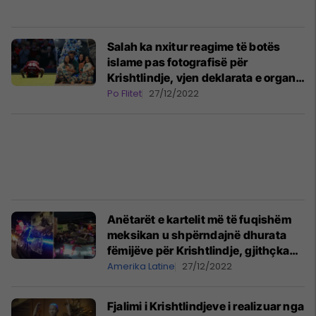
Salah ka nxitur reagime të botës
islame pas fotografisë për
Krishtlindje, vjen deklarata e organit
këshillues islamik të Egjiptit
Po Flitet
27/12/2022
Anëtarët e kartelit më të fuqishëm
meksikan u shpërndajnë dhurata
fëmijëve për Krishtlindje, gjithçka
ndodhë pak metra larg stacionit të
Amerika Latine
27/12/2022
policisë
Fjalimi i Krishtlindjeve i realizuar nga