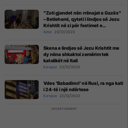
"Zoti gjendet nën rrënojat e Gazës"
– Betlehemi, qyteti i lindjes së Jezu
Krishtit në zi për festimet e
Krishtlindjeve këtë vit
Azia
23/12/2023
Skena e lindjes së Jezu Krishtit me
dy nëna shkaktoi zemërim tek
katolikët në Itali
Evropa
23/12/2023
Vdes 'Babadimri' në Rusi, ra nga kati
i 24-të i një ndërtese
Evropa
22/12/2023