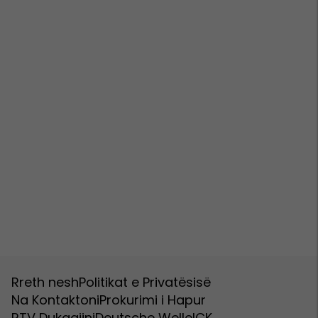
Rreth nesh
Politikat e Privatësisë
Na Kontaktoni
Prokurimi i Hapur
RTV Dukagjini
Deutsche Welle
ICK