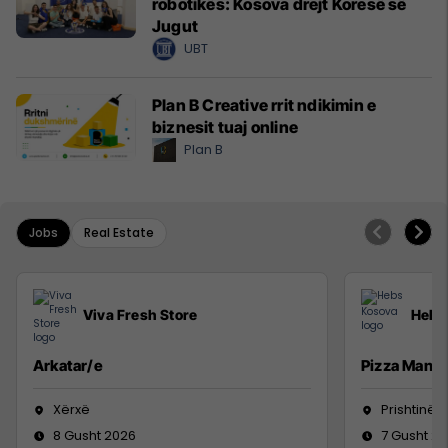
robotikës: Kosova drejt Koresë së
Jugut
UBT
Plan B Creative rrit ndikimin e
biznesit tuaj online
Plan B
Jobs
Real Estate
Viva Fresh Store
Hebs
Arkatar/e
Pizza Man
Xërxë
Prishtinë
8 Gusht 2026
7 Gusht 2