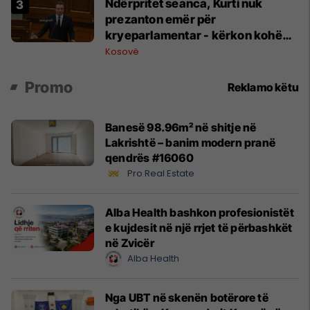
Ndërpritet seanca, Kurti nuk
prezanton emër për
kryeparlamentar - kërkon kohë
shtesë për marrëveshje politike
Kosovë
Promo
Reklamo këtu
Banesë 98.96m² në shitje në
Lakrishtë – banim modern pranë
qendrës #16060
Pro Real Estate
Alba Health bashkon profesionistët
e kujdesit në një rrjet të përbashkët
në Zvicër
Alba Health
Nga UBT në skenën botërore të