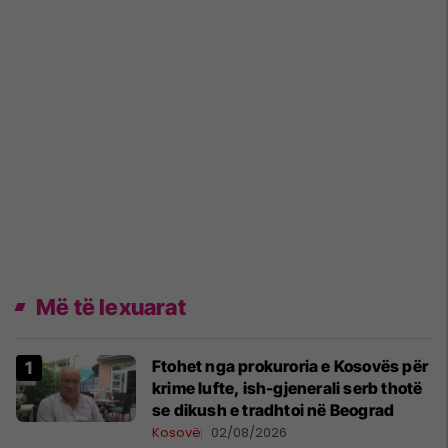
Më të lexuarat
Ftohet nga prokuroria e Kosovës për
krime lufte, ish-gjenerali serb thotë
se dikush e tradhtoi në Beograd
Kosovë
02/08/2026