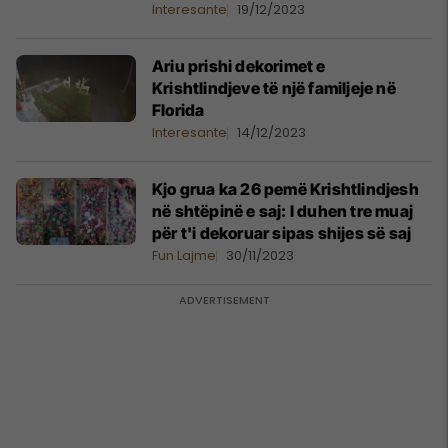
Interesante
19/12/2023
Ariu prishi dekorimet e
Krishtlindjeve të një familjeje në
Florida
Interesante
14/12/2023
Kjo grua ka 26 pemë Krishtlindjesh
në shtëpinë e saj: I duhen tre muaj
për t'i dekoruar sipas shijes së saj
Fun Lajme
30/11/2023