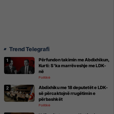
Trend Telegrafi
Përfundon takimin me Abdixhikun,
Kurti: S'ka marrëveshje me LDK-
në
Politikë
Abdixhiku me 18 deputetët e LDK-
së përcaktojnë rrugëtimin e
përbashkët
Politikë