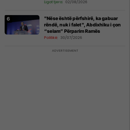
Ligat tjera
02/08/2026
"Nëse është përfshirë, ka gabuar
rëndë, nuk i falet", Abdixhiku i çon
“selam” Përparim Ramës
Politikë
30/07/2026