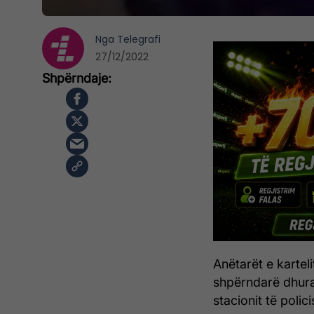
Nga
Telegrafi
27/12/2022
Anëtarët e kartel
shpërndarë dhurat
stacionit të polici