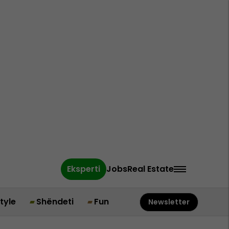
Eksperti
Jobs
Real Estate
style
Shëndeti
Fun
Newsletter