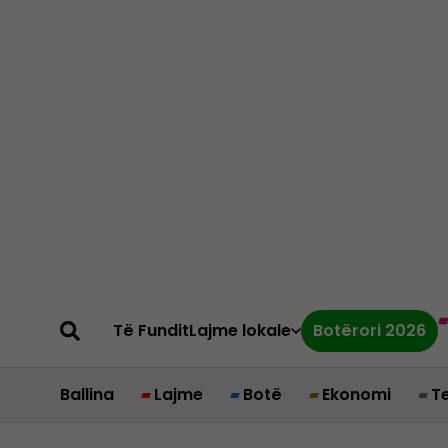
Të Fundit
Lajme lokale
Botërori 2026
Ballina
Lajme
Botë
Ekonomi
T