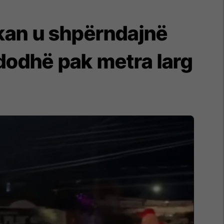
ikan u shpërndajnë
ndodhë pak metra larg