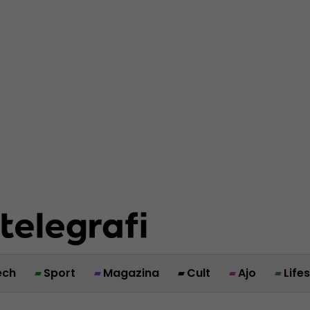
ech
Sport
Magazina
Cult
Ajo
Life