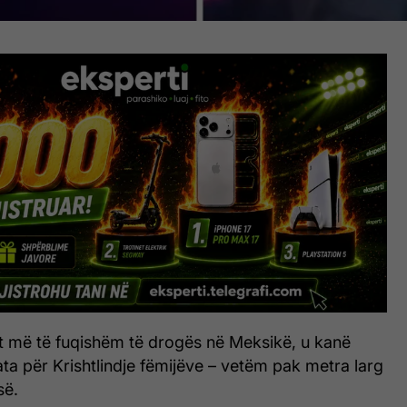
it më të fuqishëm të drogës në Meksikë, u kanë
a për Krishtlindje fëmijëve – vetëm pak metra larg
së.