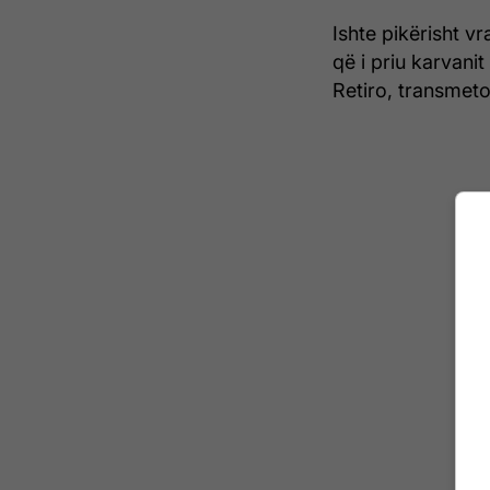
Ishte pikërisht v
që i priu karvani
Retiro, transmeto