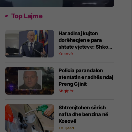
Top Lajme
Haradinaj kujton
dorëheqjen e para
shtatë vjetëve: Shkova
në Hagë si qytetar, jo si
Kosovë
kryeministër
Policia parandalon
atentatin e radhës ndaj
Preng Gjinit
Shqipëri
Shtrenjtohen sërish
nafta dhe benzina në
Kosovë
Të Tjera