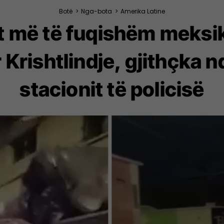
Botë
>
Nga-bota
>
Amerika Latine
it më të fuqishëm meks
 Krishtlindje, gjithçka 
stacionit të policisë