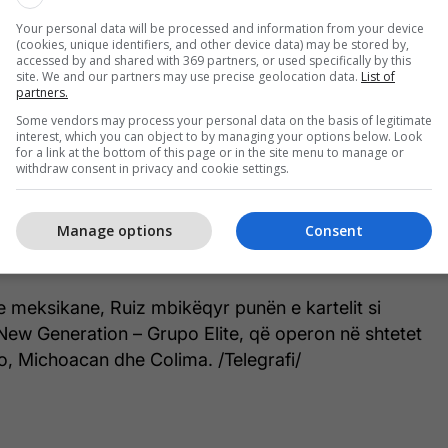
a shfaqin të rriturit dhe fëmijët duke pritur në
Your personal data will be processed and information from your device
(cookies, unique identifiers, and other device data) may be stored by,
 rrugës, derisa lideri i grupit Ricardo Ruiz ishte
accessed by and shared with 369 partners, or used specifically by this
site. We and our partners may use precise geolocation data.
List of
mri dhe shpërndante dhurata.
partners.
Some vendors may process your personal data on the basis of legitimate
et në video duke mbështetur prezencën e burrave
interest, which you can object to by managing your options below. Look
for a link at the bottom of this page or in the site menu to manage or
rugët e qytetit meksikan.
withdraw consent in privacy and cookie settings.
 e Ricardo Ruizit. Po thonë se ai nuk jep asgjë,
Manage options
Consent
eria nuk po e bën të njëjtën gjë, apo thjesht nuk
urrë.
e meksikane, Ruiz mbikëqyr punën e kartelit si
New Generation – Grupo Elite, që operon në shtetet
o, Michoacan dhe Colima. /Telegrafi/