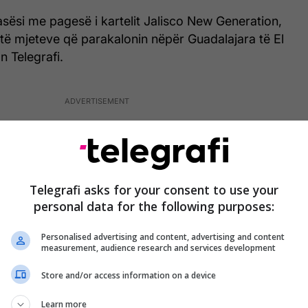
rasësi me pagesë i kartelit Jalisco New Generation,
t të mjeteve që parakalonin nëpër Guadalajara të El
n Telegrafi.
Telegrafi asks for your consent to use your
personal data for the following purposes:
Personalised advertising and content, advertising and content
measurement, audience research and services development
Store and/or access information on a device
Learn more