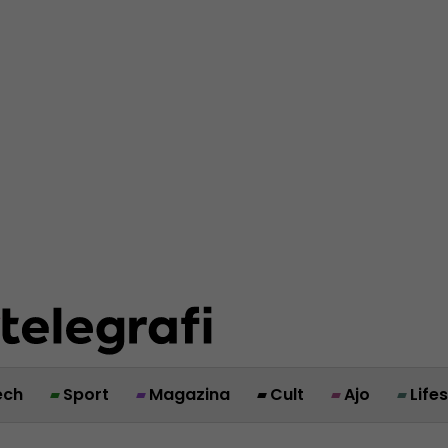
ech
Sport
Magazina
Cult
Ajo
Life