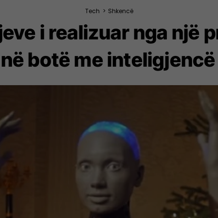
Tech
>
Shkencë
djeve i realizuar nga një
në botë me inteligjencë a