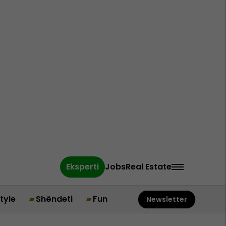
Eksperti
Jobs
Real Estate
style
Shëndeti
Fun
Newsletter