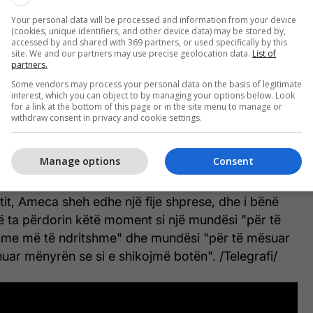
 e politikës bëhet gjithnjë e më kaotike në
Your personal data will be processed and information from your device
Për të mos përmendur ndikimin e pandemisë në
(cookies, unique identifiers, and other device data) may be stored by,
 pabarazinë në rritje midis të pasurve dhe të
accessed by and shared with 369 partners, or used specifically by this
site. We and our partners may use precise geolocation data.
List of
i gjithnjë e më ekstrem i shkaktuar nga ndryshimet
partners.
meca.
Some vendors may process your personal data on the basis of legitimate
interest, which you can object to by managing your options below. Look
for a link at the bottom of this page or in the site menu to manage or
nativ i Krishtlindjeve nuk u shkrua nga një njeri, por
withdraw consent in privacy and cookie settings.
 inteligjencës artificiale që gjeneronte përgjigje nga
 ndryshme për të dhënë një përgjigje të ngjashme
Manage options
Consent
tit, Ameca sheh edhe një fije shprese, dhe i bënë
që ta përdorin këtë moment si një mundësi "për të
rdhme më të ndritshme" dhe mundësi "për të mësuar
uar mënyrën se si e shikojmë botën". /Telegrafi/