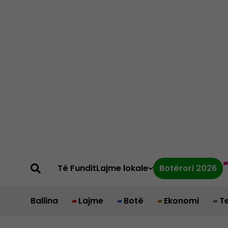
Të Fundit
Lajme lokale
Botërori 2026
Ballina
Lajme
Botë
Ekonomi
T