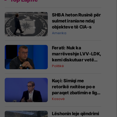
SHBA heton Rusinë për
sulmet iraniane ndaj
objekteve të CIA-s
Amerika
Ferati: Nuk ka
marrëveshje LVV-LDK,
kemi diskutuar vetëm
për parime
Politikë
Kuçi: Simiqi me
retorikë nxitëse po e
paraqet zbatimin e ligjit
në veri si "spastrim
Kosovë
etnik"
Lëshonin leje qëndrimi