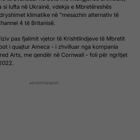
lla si lufta në Ukrainë, vdekja e Mbretëreshës
ndryshimet klimatike në "mesazhin alternativ të
Channel 4 të Britanisë.
iziv pas fjalimit vjetor të Krishtlindjeve të Mbretit
robot i quajtur Ameca - i zhvilluar nga kompania
red Arts, me qendër në Cornwall - foli për ngritjet
 2022.