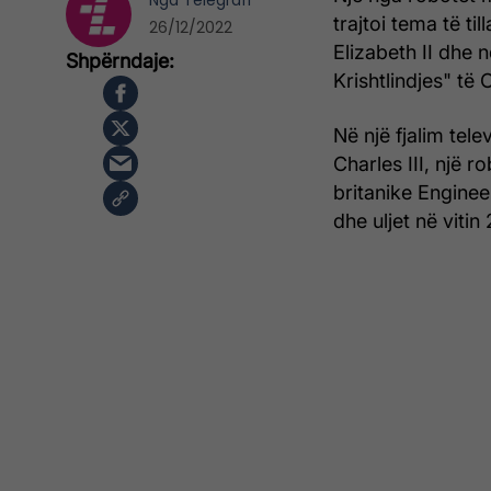
Nga
Telegrafi
trajtoi tema të ti
26/12/2022
Elizabeth II dhe 
Krishtlindjes" të 
Në një fjalim telev
Charles III, një 
britanike Enginee
dhe uljet në vitin