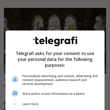
Telegrafi asks for your consent to use
your personal data for the following
purposes:
Personalised advertising and content, advertising and
Vajzat palestineze në oborrin kryesor në Kishën e Lindjes së Krishtit në
content measurement, audience research and
services development
Betlehem
Store and/or access information on a device
Një traditë e qytetit e procesionit të famshëm të
Learn more
Patriarkut do të bëhet gjithashtu në një version