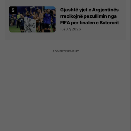
Kupës së Botës
Gjashtë yjet e Argjentinës
rrezikojnë pezullimin nga
FIFA për finalen e Botërorit
16/07/2026