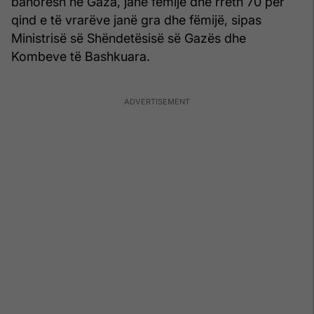
banorësh në Gaza, janë fëmijë dhe rreth 70 për
qind e të vrarëve janë gra dhe fëmijë, sipas
Ministrisë së Shëndetësisë së Gazës dhe
Kombeve të Bashkuara.