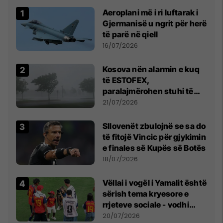
Aeroplani më i ri luftarak i
Gjermanisë u ngrit për herë
të parë në qiell
16/07/2026
Kosova nën alarmin e kuq
të ESTOFEX,
paralajmërohen stuhi të
fuqishme me breshër dhe
21/07/2026
erëra të forta
Sllovenët zbulojnë se sa do
të fitojë Vincic për gjykimin
e finales së Kupës së Botës
18/07/2026
Vëllai i vogël i Yamalit është
sërish tema kryesore e
rrjeteve sociale - vodhi
vëmendjen pas finales së
20/07/2026