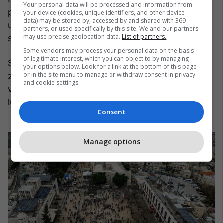
Your personal data will be processed and information from
paksa të zbutur; aty ku Patriarku Katolik Romak
your device (cookies, unique identifiers, and other device
data) may be stored by, accessed by and shared with 369
udhëton nga Jerusalemi në Betlehem për të
partners, or used specifically by this site. We and our partners
may use precise geolocation data.
List of partners.
shënuar udhëtimin e Jozefit dhe të Marisë.
Some vendors may process your personal data on the basis
of legitimate interest, which you can object to by managing
Siç thuhet, patriarku do të nisë kortezhin si
your options below. Look for a link at the bottom of this page
or in the site menu to manage or withdraw consent in privacy
zakonisht në prag të Krishtlindjes, me djem e
and cookie settings.
vajza, megjithatë do të marshojnë në heshtje pa
luajtur instrumentet muzikore.
Consent
Manage options