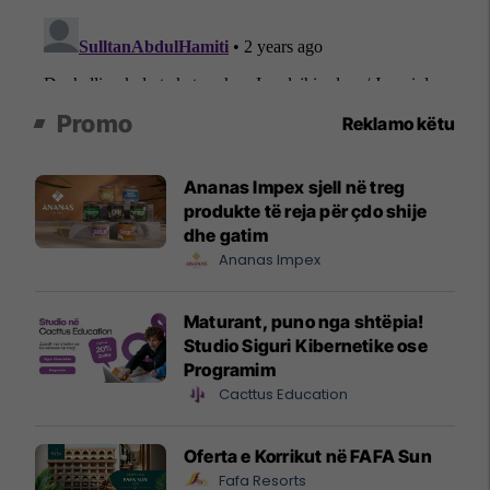
Promo
Reklamo këtu
Ananas Impex sjell në treg
produkte të reja për çdo shije
dhe gatim
Ananas Impex
Maturant, puno nga shtëpia!
Studio Siguri Kibernetike ose
Programim
Cacttus Education
Oferta e Korrikut në FAFA Sun
Fafa Resorts