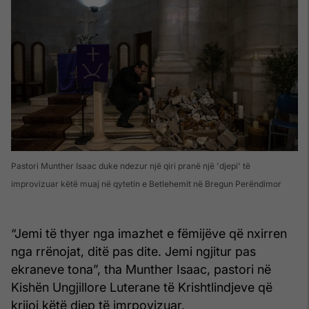
Pastori Munther Isaac duke ndezur një qiri pranë një 'djepi' të
improvizuar këtë muaj në qytetin e Betlehemit në Bregun Perëndimor
“Jemi të thyer nga imazhet e fëmijëve që nxirren
nga rrënojat, ditë pas dite. Jemi ngjitur pas
ekraneve tona”, tha Munther Isaac, pastori në
Kishën Ungjillore Luterane të Krishtlindjeve që
krijoi këtë djep të imrpovizuar.