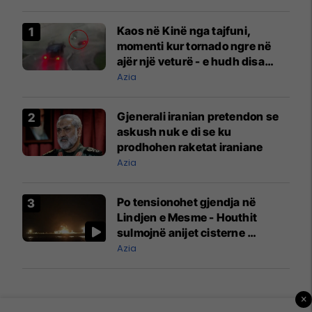
Kaos në Kinë nga tajfuni,
momenti kur tornado ngre në
ajër një veturë - e hudh disa
metra larg
Azia
Gjenerali iranian pretendon se
askush nuk e di se ku
prodhohen raketat iraniane
Azia
Po tensionohet gjendja në
Lindjen e Mesme - Houthit
sulmojnë anijet cisterne
saudite
Azia
×