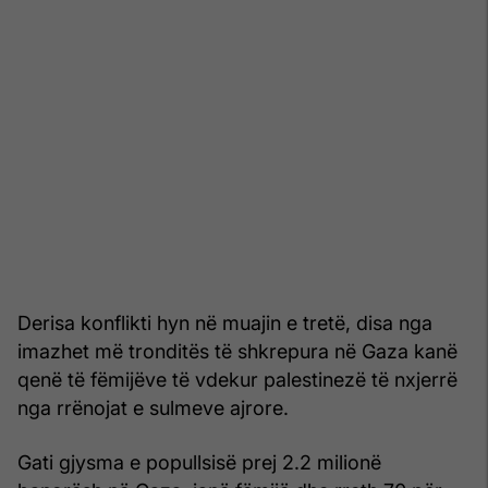
Derisa konflikti hyn në muajin e tretë, disa nga
imazhet më tronditës të shkrepura në Gaza kanë
qenë të fëmijëve të vdekur palestinezë të nxjerrë
nga rrënojat e sulmeve ajrore.
Gati gjysma e popullsisë prej 2.2 milionë