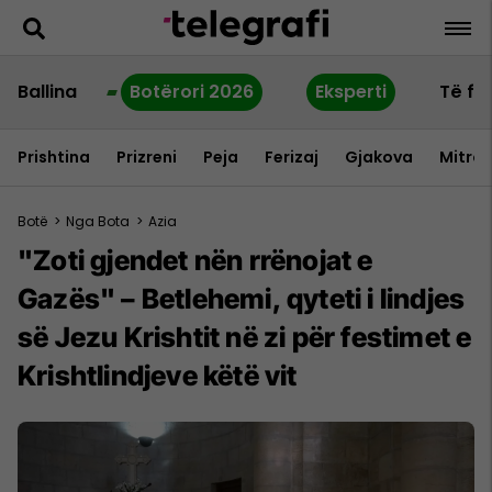
Ballina
Botërori 2026
Eksperti
Të fu
Prishtina
Prizreni
Peja
Ferizaj
Gjakova
Mitrov
Botë
>
Nga Bota
>
Azia
"Zoti gjendet nën rrënojat e
Gazës" – Betlehemi, qyteti i lindjes
së Jezu Krishtit në zi për festimet e
Krishtlindjeve këtë vit