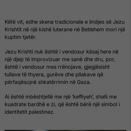
Këtë vit, edhe skena tradicionale e lindjes së Jezu
Krishtit në një kishë luterane në Betlehem mori një
kuptim tjetër.
Jezu Krishti nuk është i vendosur kësaj here në
një djep të improvizuar me sanë dhe dru, por,
është i vendosur mes rrënojave, gjegjësisht
tullave të thyera, gurëve dhe pllakave që
përfaqësojnë shkatërrimin në Gaza.
Ai është mbështjellë me një ‘keffiyeh’, shalli me
kuadrate bardhë e zi, që është bërë një simbol i
identitetit palestinez.