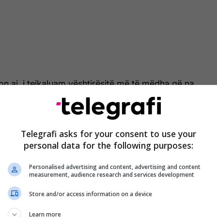
hton ai, i tejkaluam vështirësitë më të mëdha që na
oronës, por u përballëm me një krizë energjetike-
Telegrafi asks for your consent to use your
yrë, sipas tij, do të kemi sukses t’i kalojmë edhe
personal data for the following purposes:
htira. Në frymën e kësaj feste të madhe krishtere,
iron që të gjithë të kujtojmë vlerat themelore të
Personalised advertising and content, advertising and content
htrijmë dorën kujtdo që ka nevojë për ndihmë, të
measurement, audience research and services development
 pakushtëzuar dhe të mos harrojmë të bëjmë vepra
Store and/or access information on a device
Learn more