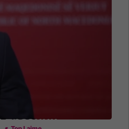
Top Lajme