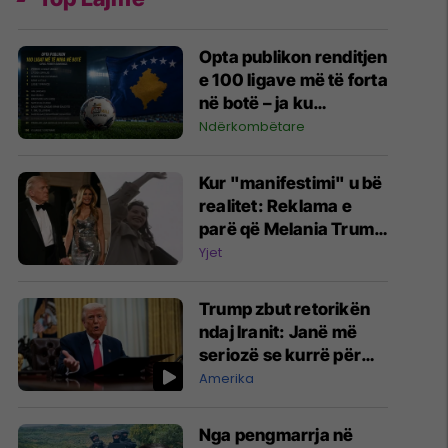
Opta publikon renditjen
e 100 ligave më të forta
në botë – ja ku
pozicionohet Kosova
Ndërkombëtare
Kur "manifestimi" u bë
realitet: Reklama e
parë që Melania Trump
realizoi në vitin 1993 e
Yjet
shfaqte atë si Zonjë e
Parë e ShBA-së
Trump zbut retorikën
ndaj Iranit: Janë më
seriozë se kurrë për
negociatat
Amerika
Nga pengmarrja në