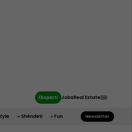
Eksperti
Jobs
Real Estate
style
Shëndeti
Fun
Newsletter