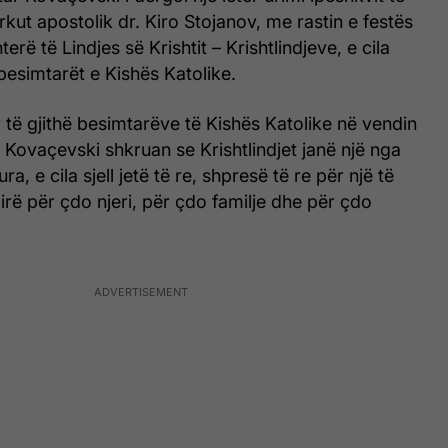
kut apostolik dr. Kiro Stojanov, me rastin e festës
erë të Lindjes së Krishtit – Krishtlindjeve, e cila
besimtarët e Kishës Katolike.
r të gjithë besimtarëve të Kishës Katolike në vendin
i Kovaçevski shkruan se Krishtlindjet janë një nga
ra, e cila sjell jetë të re, shpresë të re për një të
ë për çdo njeri, për çdo familje dhe për çdo