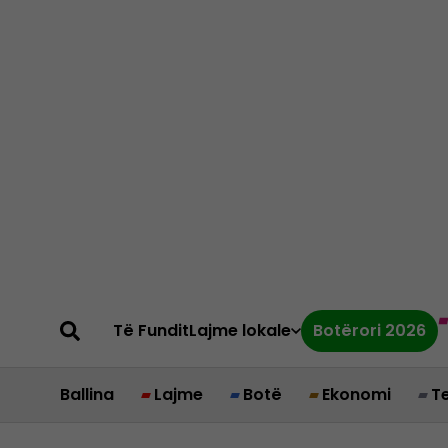
Të Fundit
Lajme lokale
Botërori 2026
Ballina
Lajme
Botë
Ekonomi
T