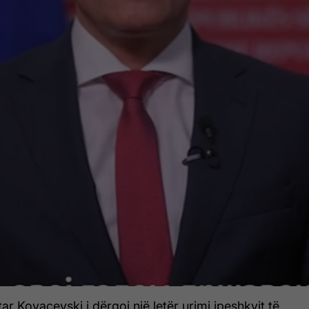
ar Kovaçevski i dërgoi një letër urimi ipeshkvit të