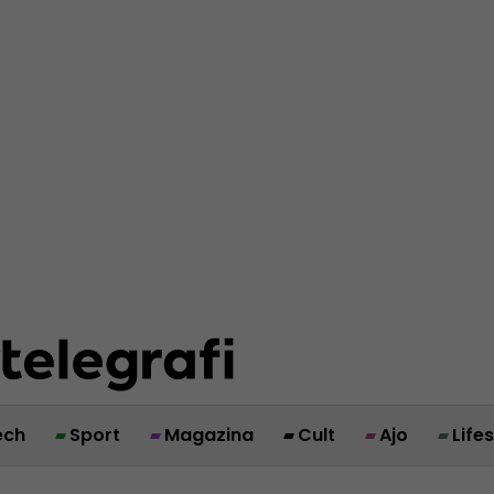
ech
Sport
Magazina
Cult
Ajo
Life