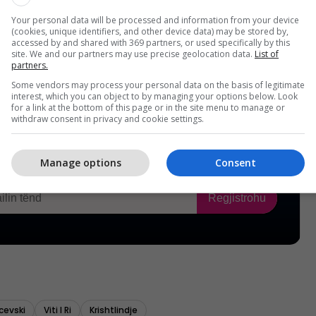
Your personal data will be processed and information from your device
(cookies, unique identifiers, and other device data) may be stored by,
accessed by and shared with 369 partners, or used specifically by this
site. We and our partners may use precise geolocation data.
List of
partners.
Some vendors may process your personal data on the basis of legitimate
interest, which you can object to by managing your options below. Look
for a link at the bottom of this page or in the site menu to manage or
withdraw consent in privacy and cookie settings.
Manage options
Consent