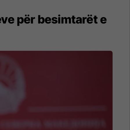
eve për besimtarët e