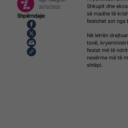
Nga
Telegrafi
Shkupit dhe ekzar
25/12/2022
së madhe të krisht
festohet sot nga 
Në letrën drejtua
tonë, kryeministr
festat më të ndritu
nesërme më të mir
shtëpi.