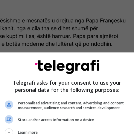
ësishme e mesnatës u drejtua nga Papa Françesku
ikanit, nga e cila tha se dihet shumë për
 se kuptimi i saj është harruar. Papa paralajmëroi
n e botës moderne dhe luftërat që po ndodhin.
Telegrafi asks for your consent to use your
personal data for the following purposes:
Personalised advertising and content, advertising and content
measurement, audience research and services development
Store and/or access information on a device
Learn more