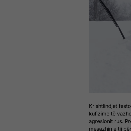
Krishtlindjet fes
kufizime të vazhd
agresionit rus. P
mesazhin e tij për