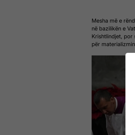
Mesha më e rënd
në bazilikën e Vat
Krishtlindjet, por
për materializmi