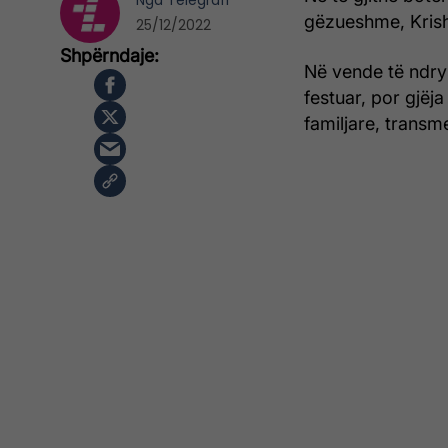
Nga
Telegrafi
gëzueshme, Krisht
25/12/2022
Në vende të ndry
festuar, por gjë
familjare, transm