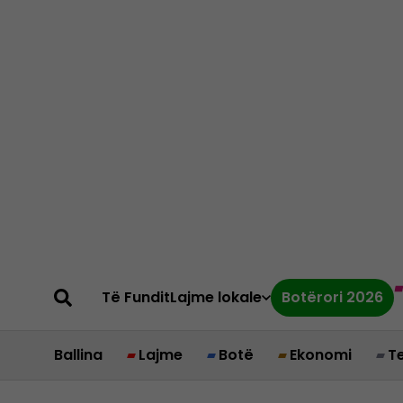
Të Fundit
Lajme lokale
Botërori 2026
Ballina
Lajme
Botë
Ekonomi
T