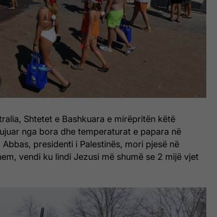
alia, Shtetet e Bashkuara e mirëpritën këtë
ngujuar nga bora dhe temperaturat e papara në
bbas, presidenti i Palestinës, mori pjesë në
em, vendi ku lindi Jezusi më shumë se 2 mijë vjet