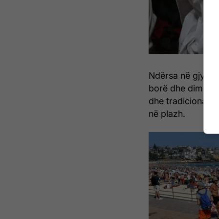
Ndërsa në gjysmë
borë dhe dimër, n
dhe tradicionalis
në plazh.