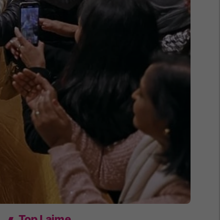
Top Lajme