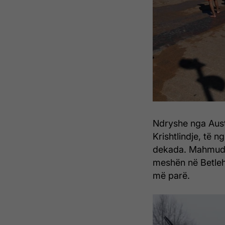
Ndryshe nga Austr
Krishtlindje, të 
dekada. Mahmud A
meshën në Betleh
më parë.