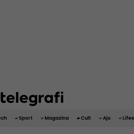
ech
Sport
Magazina
Cult
Ajo
Life