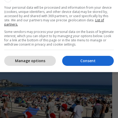
Your personal data will be processed and information from your device
(cookies, unique identifiers, and other device data) may be stored by,
accessed by and shared with 369 partners, or used specifically by this
site. We and our partners may use precise geolocation data.
List of
partners.
Some vendors may process your personal data on the basis of legitimate
interest, which you can object to by managing your options below. Look
for a link at the bottom of this page or in the site menu to manage or
n veriore të globit Krishtlindjet shoqërohen me
withdraw consent in privacy and cookie settings.
ë Australi, Krishtlindjet bien në verën kalendarike
ht dita e parë e Krishtlindjeve shënohet duke shkuar
Manage options
Consent