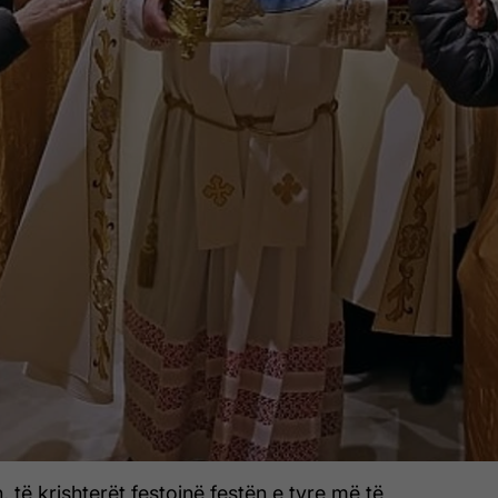
, të krishterët festojnë festën e tyre më të