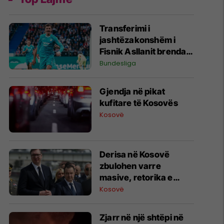
Transferimi i
jashtëzakonshëm i
Fisnik Asllanit brenda
Bundesligës po bëhet
Bundesliga
gjithnjë e më konkret -
detajet e fundit
Gjendja në pikat
kufitare të Kosovës
Kosovë
Derisa në Kosovë
zbulohen varre
masive, retorika e
zyrtarëve serbë
Kosovë
rikthen narrativat e
viteve ’90
Zjarr në një shtëpi në