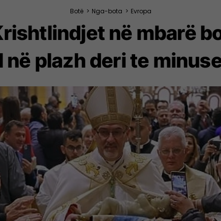
Botë
>
Nga-bota
>
Evropa
rishtlindjet në mbarë b
l në plazh deri te minuse