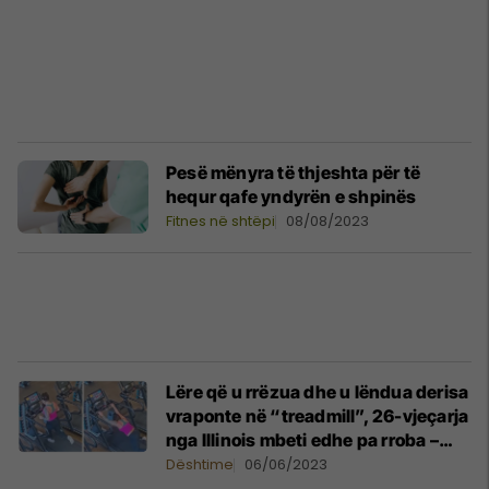
Pesë mënyra të thjeshta për të
hequr qafe yndyrën e shpinës
Fitnes në shtëpi
08/08/2023
Lëre që u rrëzua dhe u lëndua derisa
vraponte në “treadmill”, 26-vjeçarja
nga Illinois mbeti edhe pa rroba –
pamjet bëhen virale
Dështime
06/06/2023