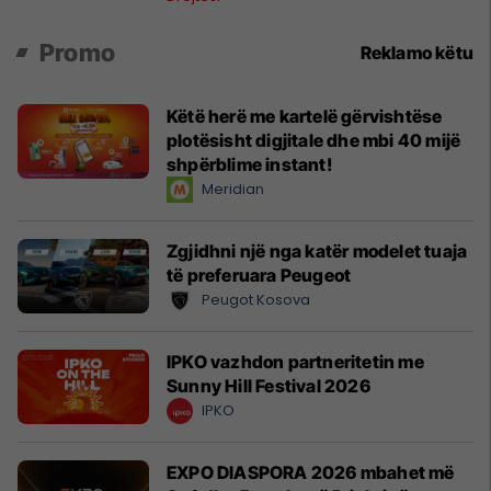
Promo
Reklamo këtu
Këtë herë me kartelë gërvishtëse
plotësisht digjitale dhe mbi 40 mijë
shpërblime instant!
Meridian
Zgjidhni një nga katër modelet tuaja
të preferuara Peugeot
Peugot Kosova
IPKO vazhdon partneritetin me
Sunny Hill Festival 2026
IPKO
EXPO DIASPORA 2026 mbahet më