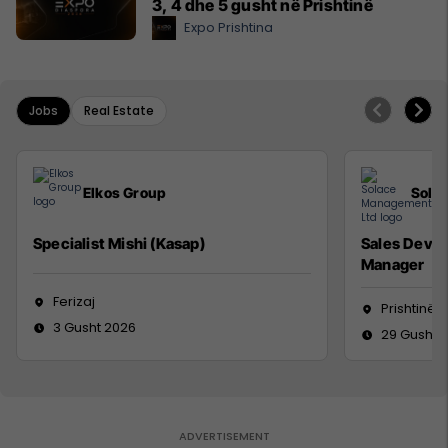
3, 4 dhe 5 gusht në Prishtinë
Expo Prishtina
Jobs
Real Estate
Elkos Group
Sola
Specialist Mishi (Kasap)
Sales Deve
Manager
Ferizaj
Prishtinë
3 Gusht 2026
29 Gusht 