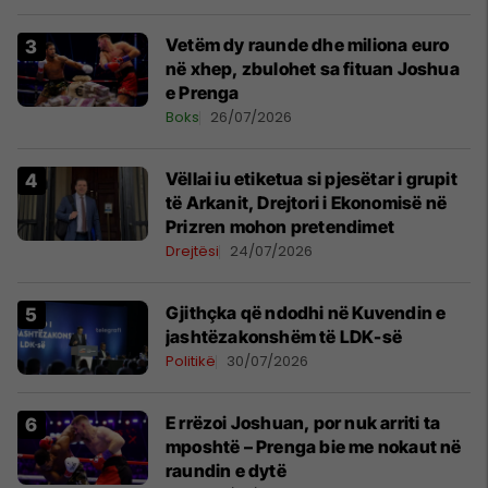
Vetëm dy raunde dhe miliona euro
në xhep, zbulohet sa fituan Joshua
e Prenga
Boks
26/07/2026
Vëllai iu etiketua si pjesëtar i grupit
të Arkanit, Drejtori i Ekonomisë në
Prizren mohon pretendimet
Drejtësi
24/07/2026
Gjithçka që ndodhi në Kuvendin e
jashtëzakonshëm të LDK-së
Politikë
30/07/2026
E rrëzoi Joshuan, por nuk arriti ta
mposhtë – Prenga bie me nokaut në
raundin e dytë