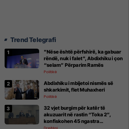
Trend Telegrafi
"Nëse është përfshirë, ka gabuar
rëndë, nuk i falet", Abdixhiku i çon
“selam” Përparim Ramës
Politikë
Abdixhiku i mbijetoi nismës së
shkarkimit, flet Muhaxheri
Politikë
32 vjet burgim për katër të
akuzuarit në rastin “Toka 2”,
konfiskohen 45 ngastra
kadastrale
Drejtësi