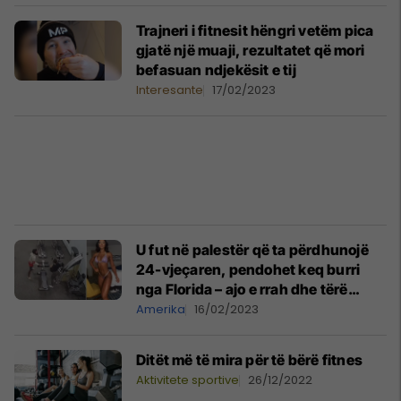
Trajneri i fitnesit hëngri vetëm pica
gjatë një muaji, rezultatet që mori
befasuan ndjekësit e tij
Interesante
17/02/2023
U fut në palestër që ta përdhunojë
24-vjeçaren, pendohet keq burri
nga Florida – ajo e rrah dhe tërë
ngjarja u filmua nga kamerat
Amerika
16/02/2023
Ditët më të mira për të bërë fitnes
Aktivitete sportive
26/12/2022