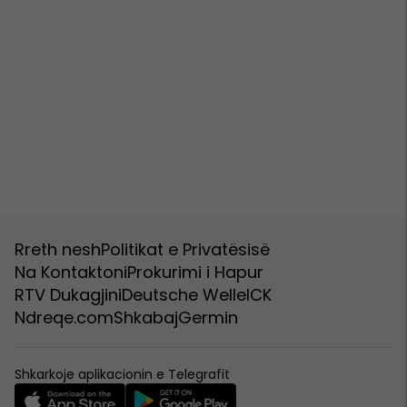
Rreth nesh
Politikat e Privatësisë
Na Kontaktoni
Prokurimi i Hapur
RTV Dukagjini
Deutsche Welle
ICK
Ndreqe.com
Shkabaj
Germin
Shkarkoje aplikacionin e Telegrafit