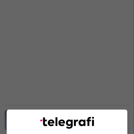
Bëjeni këtë ushtrim vetëm pesë
minuta në ditë dhe kofshët tuaja do
të jeni për medalje
Fitnes në shtëpi
30/07/2022