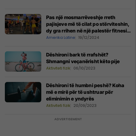
Pas një mosmarrëveshje rreth
pajisjeve më të cilat po stërviteshin,
dy gra rrihen në një palestër fitnesi
në Brazil
Amerika Latine
19/12/2024
Dëshironi bark të rrafshët?
Shmangni veçanërisht këto pije
Aktiviteti fizik
06/10/2023
Dëshironi të humbni peshë? Koha
më e mirë për të ushtruar për
eliminimin e yndyrës
Aktiviteti fizik
20/09/2023