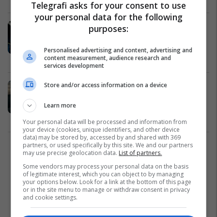
Telegrafi asks for your consent to use
your personal data for the following
Rihapja e fitneseve, trajneri Egzon
purposes:
Shkololli rekomandon mënyrën më
të mirë se si duhet rikthyer në
Personalised advertising and content, advertising and
ushtrime
content measurement, audience research and
Aktiviteti fizik
06/02/2022
services development
Store and/or access information on a device
Rihapja e fitneseve, Arta Nitaj:
Faleminderit qeverisë, mos pritni
Learn more
deri të hënën
Yjet
04/02/2022
Your personal data will be processed and information from
your device (cookies, unique identifiers, and other device
data) may be stored by, accessed by and shared with 369
partners, or used specifically by this site. We and our partners
1
may use precise geolocation data.
List of partners.
Some vendors may process your personal data on the basis
of legitimate interest, which you can object to by managing
your options below. Look for a link at the bottom of this page
or in the site menu to manage or withdraw consent in privacy
and cookie settings.