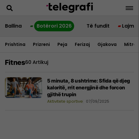
Ballina
Botërori 2026
Të fundit
Lajme
Prishtina
Prizreni
Peja
Ferizaj
Gjakova
Mitrov
Fitnes
60 Artikuj
5 minuta, 8 ushtrime: Sfida që djeg
kaloritë, rrit energjinë dhe forcon
gjithë trupin
Aktivitete sportive
07/09/2025