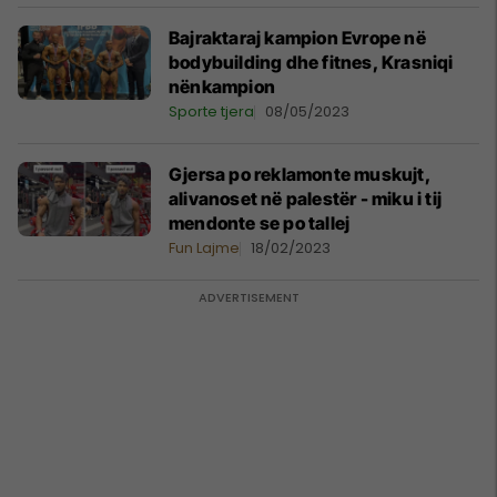
Bajraktaraj kampion Evrope në
bodybuilding dhe fitnes, Krasniqi
nënkampion
Sporte tjera
08/05/2023
Gjersa po reklamonte muskujt,
alivanoset në palestër - miku i tij
mendonte se po tallej
Fun Lajme
18/02/2023