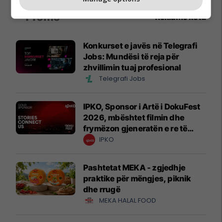
Promo
Reklamo këtu
Konkurset e javës në Telegrafi
Jobs: Mundësi të reja për
zhvillimin tuaj profesional
Telegrafi Jobs
IPKO, Sponsor i Artë i DokuFest
2026, mbështet filmin dhe
frymëzon gjeneratën e re të
krijuesve
IPKO
Pashtetat MEKA - zgjedhje
praktike për mëngjes, piknik
dhe rrugë
MEKA HALAL FOOD