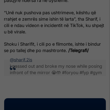
pasqyrë ndërsa ra në dysheme.
“Unë nuk pushova pas ushtrimeve, kështu që
rrahjet e zemrës sime ishin të larta”, tha Sharif, i
cili e ndau videon e incidentit në TikTok, ku shpejt
u bë virale.
Shoku i Sharifit, i cili po e filmonte, ishte i bindur
se po tallej dhe po mashtronte.
/Telegrafi/
@sharif.2is
I passed out and broke my nose while posing
infront of the mirror 😭🤲 #foryou #fyp #gym