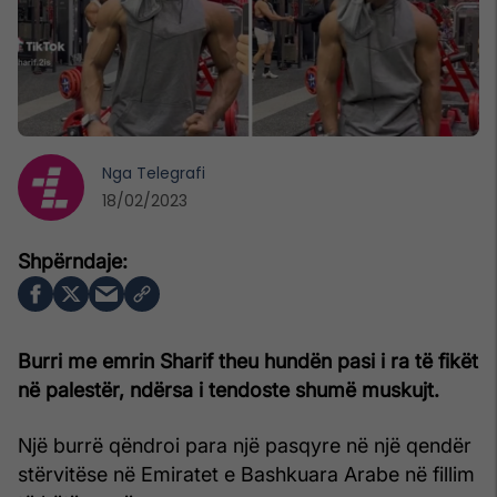
Nga
Telegrafi
18/02/2023
Burri me emrin Sharif theu hundën pasi i ra të fikët
në palestër, ndërsa i tendoste shumë muskujt.
Një burrë qëndroi para një pasqyre në një qendër
stërvitëse në Emiratet e Bashkuara Arabe në fillim