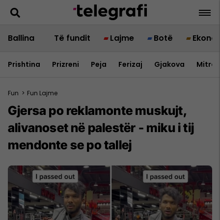
Ballina
Të fundit
Lajme
Botë
Ekono
Prishtina
Prizreni
Peja
Ferizaj
Gjakova
Mitrov
Fun
>
Fun Lajme
Gjersa po reklamonte muskujt,
alivanoset në palestër - miku i tij
mendonte se po tallej