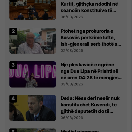
Kurtit, gjithçka ndodhi në
seancën konstituive të
Kuvendit
06/08/2026
Ftohet nga prokuroria e
Kosovës për krime lufte,
ish-gjenerali serb thotë se
dikush e tradhtoi në
02/08/2026
Beograd
Një pleskavicë e ngrënë
nga Dua Lipa në Prishtinë
në orën 04:28 të mëngjesit
- dhe bota digjitale serbe
03/08/2026
shpall gjendjen e luftës
Deda: Nëse deri nesër nuk
konstituohet Kuvendi, të
gjithë deputetët do të
bëjnë shkelje të rëndë
06/08/2026
kushtetuese
Mediat gjermane