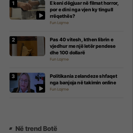
E keni dëgjuar në filmat horror,
por e dini nga vjen ky tingull
rrëqethës?
Fun Lajme
Pas 40 vitesh, kthen librin e
vjedhur me një letër pendese
dhe 100 dollarë
Fun Lajme
Politikania zelandeze shfaqet
nga banjoja në takimin online
Fun Lajme
Në trend Botë