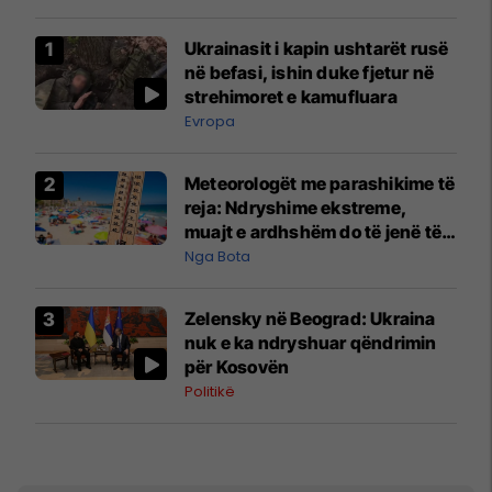
Ukrainasit i kapin ushtarët rusë
në befasi, ishin duke fjetur në
strehimoret e kamufluara
Evropa
Meteorologët me parashikime të
reja: Ndryshime ekstreme,
muajt e ardhshëm do të jenë të
pazakontë
Nga Bota
Zelensky në Beograd: Ukraina
nuk e ka ndryshuar qëndrimin
për Kosovën
Politikë