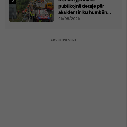
publikojnë detaje për
aksidentin ku humbën
jetën tre mërgimtarë nga
06/08/2026
Komogllava e Ferizajt