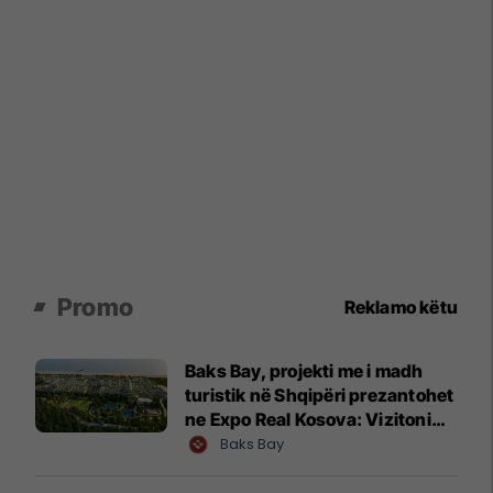
Promo
Reklamo këtu
Baks Bay, projekti me i madh
turistik në Shqipëri prezantohet
ne Expo Real Kosova: Vizitoni
shtandin dhe zbuloni
Baks Bay
mundësitë e investimit