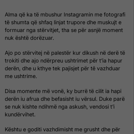
Alma që ka të mbushur Instagramin me fotografi
të shumta që shfaq linjat trupore dhe muskujt e
formuar nga stërvitjet, tha se për asnjë moment
nuk është dorëzuar.
Ajo po stërvitej në palestër kur dikush në derë të
trokiti dhe ajo ndërpreu ushtrimet për t’ia hapur
derën, dhe u kthye tek pajisjet për të vazhduar
me ushtrime.
Disa momente më vonë, ky burrë të cilit ia hapi
derën iu afrua dhe befasisht iu vërsul. Duke parë
se nuk kishte ndihmë nga askush, vendosi t’i
kundërvihet.
Kështu e goditi vazhdimisht me grusht dhe për