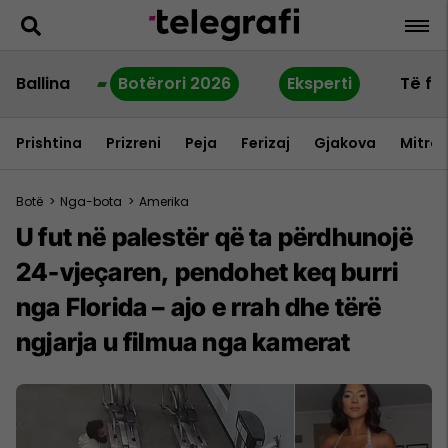
Ballina
Botërori 2026
Eksperti
Të fu
Prishtina
Prizreni
Peja
Ferizaj
Gjakova
Mitrov
Botë
>
Nga-bota
>
Amerika
U fut në palestër që ta përdhunojë
24-vjeçaren, pendohet keq burri
nga Florida – ajo e rrah dhe tërë
ngjarja u filmua nga kamerat