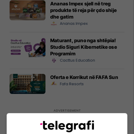
Ananas Impex sjell në treg
produkte të reja për çdo shije
dhe gatim
Ananas Impex
Maturant, puno nga shtëpia!
Studio Siguri Kibernetike ose
Programim
Cacttus Education
Oferta e Korrikut në FAFA Sun
Fafa Resorts