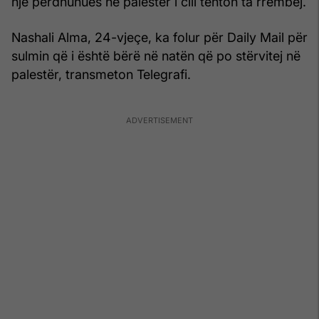
një përdhunues në palestër i cili tenton ta rrëmbej.
Nashali Alma, 24-vjeçe, ka folur për Daily Mail për
sulmin që i është bërë në natën që po stërvitej në
palestër, transmeton Telegrafi.