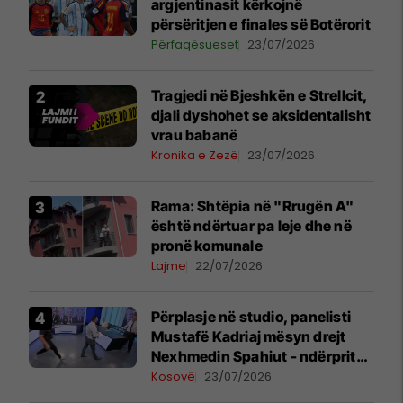
argjentinasit kërkojnë
përsëritjen e finales së Botërorit
Përfaqësueset
23/07/2026
Tragjedi në Bjeshkën e Strellcit,
djali dyshohet se aksidentalisht
vrau babanë
Kronika e Zezë
23/07/2026
Rama: Shtëpia në "Rrugën A"
është ndërtuar pa leje dhe në
pronë komunale
Lajme
22/07/2026
Përplasje në studio, panelisti
Mustafë Kadriaj mësyn drejt
Nexhmedin Spahiut - ndërpritet
transmetimi
Kosovë
23/07/2026