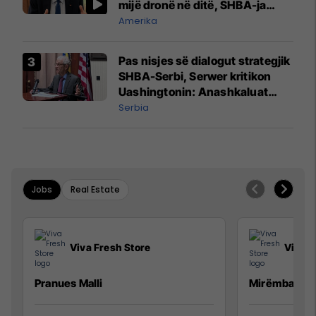
mijë dronë në ditë, SHBA-ja
mbetet shumë prapa në
Amerika
prodhim
Pas nisjes së dialogut strategjik
SHBA-Serbi, Serwer kritikon
Uashingtonin: Anashkaluat
Banjskën, sulmin ndaj KFOR-it
Serbia
dhe rrëmbimin e Policëve të
Kosovës
Jobs
Real Estate
Viva Fresh Store
Viva F
Pranues Malli
Mirëmbajtës