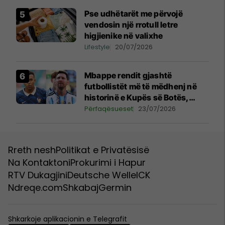
Pse udhëtarët me përvojë
vendosin një rrotull letre
higjienike në valixhe
Lifestyle
20/07/2026
Mbappe rendit gjashtë
futbollistët më të mëdhenj në
historinë e Kupës së Botës,
Messi mbetet i dyti
Përfaqësueset
23/07/2026
Rreth nesh
Politikat e Privatësisë
Na Kontaktoni
Prokurimi i Hapur
RTV Dukagjini
Deutsche Welle
ICK
Ndreqe.com
Shkabaj
Germin
Shkarkoje aplikacionin e Telegrafit