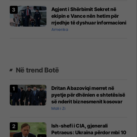
Agjent i Shërbimit Sekret në
ekipin e Vance nën hetim për
rrjedhje të dyshuar informacioni
Amerika
Në trend Botë
Dritan Abazoviqi merret në
pyetje për dhënien e shtetësisë
së nderit biznesmenit kosovar
Mali i Zi
Ish-shefi i CIA, gjenerali
Petraeus: Ukraina përdor mbi 10