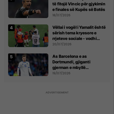
të fitojë Vincic për gjykimin
e finales së Kupës së Botës
18/07/2026
Vëllai i vogël i Yamalit është
sërish tema kryesore e
rrjeteve sociale - vodhi
vëmendjen pas finales së
20/07/2026
Kupës së Botës
As Barcelona e as
Dortmundi, gjiganti
gjerman e mbyllë
marrëveshjen për Fisnik
19/07/2026
Asllanin