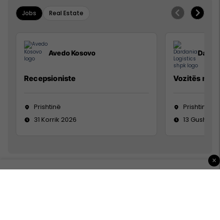
Jobs
Real Estate
Avedo Kosovo
Dardan
Recepsioniste
Vozitës me K
Prishtinë
Prishtinë
31 Korrik 2026
13 Gusht 20
×