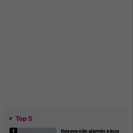
Top 5
Kosova nën alarmin e kuq