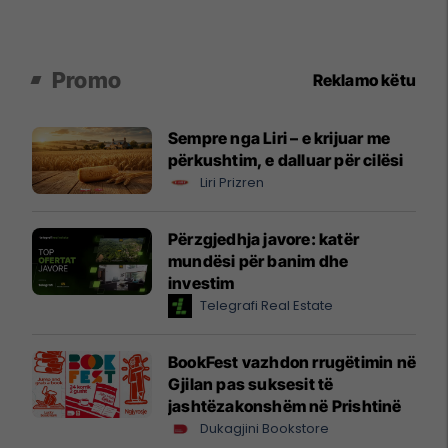
Promo
Reklamo këtu
Sempre nga Liri – e krijuar me
përkushtim, e dalluar për cilësi
Liri Prizren
Përzgjedhja javore: katër
mundësi për banim dhe
investim
Telegrafi Real Estate
BookFest vazhdon rrugëtimin në
Gjilan pas suksesit të
jashtëzakonshëm në Prishtinë
Dukagjini Bookstore