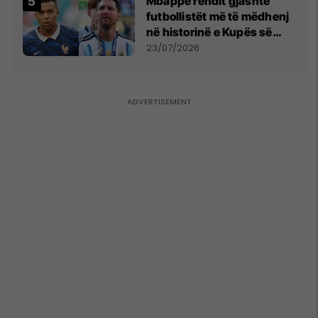
Mbappe rendit gjashtë
futbollistët më të mëdhenj
në historinë e Kupës së
Botës, Messi mbetet i dyti
23/07/2026