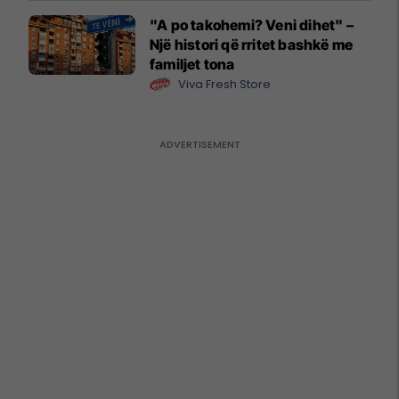
"A po takohemi? Veni dihet" –
Një histori që rritet bashkë me
familjet tona
Viva Fresh Store