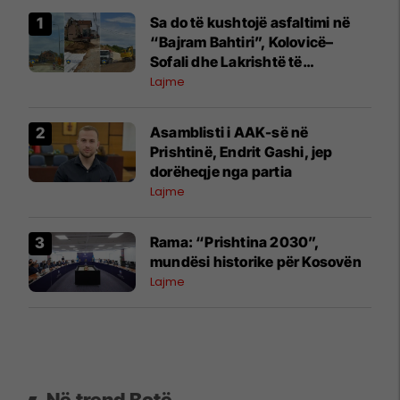
Sa do të kushtojë asfaltimi në
“Bajram Bahtiri”, Kolovicë–
Sofali dhe Lakrishtë të
Prishtinës
Lajme
Asamblisti i AAK-së në
Prishtinë, Endrit Gashi, jep
dorëheqje nga partia
Lajme
Rama: “Prishtina 2030”,
mundësi historike për Kosovën
Lajme
Në trend Botë