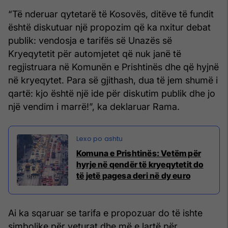
“Të nderuar qytetarë të Kosovës, ditëve të fundit
është diskutuar një propozim që ka nxitur debat
publik: vendosja e tarifës së Unazës së
Kryeqytetit për automjetet që nuk janë të
regjistruara në Komunën e Prishtinës dhe që hyjnë
në kryeqytet. Para së gjithash, dua të jem shumë i
qartë: kjo është një ide për diskutim publik dhe jo
një vendim i marrë!”, ka deklaruar Rama.
Komuna e Prishtinës: Vetëm për
hyrje në qendër të kryeqytetit do
të jetë pagesa deri në dy euro
Ai ka sqaruar se tarifa e propozuar do të ishte
simbolike për veturat dhe më e lartë për