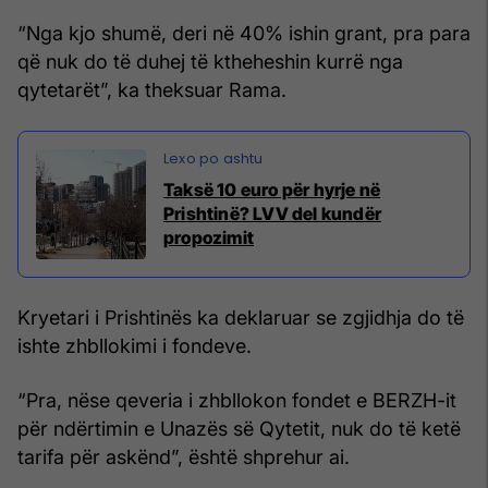
“Nga kjo shumë, deri në 40% ishin grant, pra para
që nuk do të duhej të ktheheshin kurrë nga
qytetarët”, ka theksuar Rama.
Taksë 10 euro për hyrje në
Prishtinë? LVV del kundër
propozimit
Kryetari i Prishtinës ka deklaruar se zgjidhja do të
ishte zhbllokimi i fondeve.
“Pra, nëse qeveria i zhbllokon fondet e BERZH-it
për ndërtimin e Unazës së Qytetit, nuk do të ketë
tarifa për askënd”, është shprehur ai.