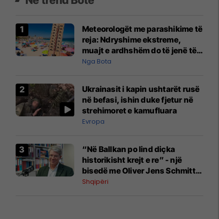
Meteorologët me parashikime të
reja: Ndryshime ekstreme,
muajt e ardhshëm do të jenë të
pazakontë
Nga Bota
Ukrainasit i kapin ushtarët rusë
në befasi, ishin duke fjetur në
strehimoret e kamufluara
Evropa
“Në Ballkan po lind diçka
historikisht krejt e re” - një
bisedë me Oliver Jens Schmitt
mbi protestat në Shqipëri dhe të
Shqipëri
kaluarën e rajonit