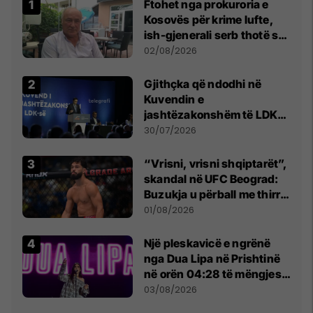
Ftohet nga prokuroria e
Kosovës për krime lufte,
ish-gjenerali serb thotë se
dikush e tradhtoi në
02/08/2026
Beograd
Gjithçka që ndodhi në
Kuvendin e
jashtëzakonshëm të LDK-
së
30/07/2026
“Vrisni, vrisni shqiptarët”,
skandal në UFC Beograd:
Buzukja u përball me thirrje
anti-shqiptare nga
01/08/2026
tribunat
Një pleskavicë e ngrënë
nga Dua Lipa në Prishtinë
në orën 04:28 të mëngjesit
- dhe bota digjitale serbe
03/08/2026
shpall gjendjen e luftës