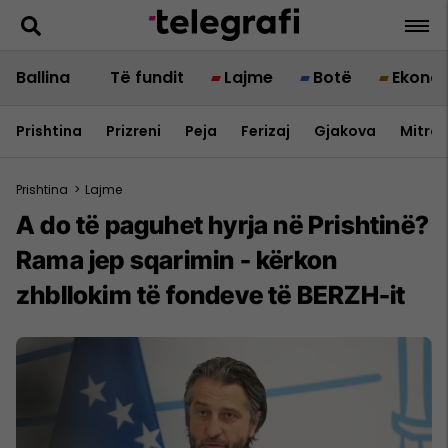
Ballina
Të fundit
Lajme
Botë
Ekono
Prishtina
Prizreni
Peja
Ferizaj
Gjakova
Mitrov
Prishtina
>
Lajme
A do të paguhet hyrja në Prishtinë?
Rama jep sqarimin - kërkon
zhbllokim të fondeve të BERZH-it