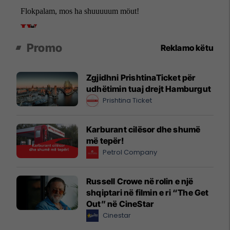
Promo
Reklamo këtu
Zgjidhni PrishtinaTicket për
udhëtimin tuaj drejt Hamburgut
Prishtina Ticket
Karburant cilësor dhe shumë
më tepër!
Petrol Company
Russell Crowe në rolin e një
shqiptari në filmin e ri “The Get
Out” në CineStar
Cinestar