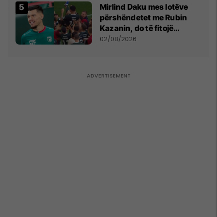
Mirlind Daku mes lotëve
përshëndetet me Rubin
Kazanin, do të fitojë
miliona te Spartak Moska
02/08/2026