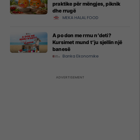
praktike për mëngjes, piknik
dhe rrugë
MEKA HALAL FOOD
A po don me rrnu n’deti?
Kursimet mund t’ju sjellin një
banesë
Banka Ekonomike