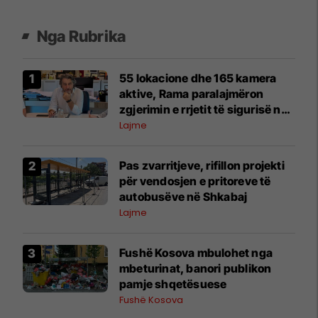
Nga Rubrika
55 lokacione dhe 165 kamera
aktive, Rama paralajmëron
zgjerimin e rrjetit të sigurisë në
Kryeqytet
Lajme
Pas zvarritjeve, rifillon projekti
për vendosjen e pritoreve të
autobusëve në Shkabaj
Lajme
Fushë Kosova mbulohet nga
mbeturinat, banori publikon
pamje shqetësuese
Fushë Kosova