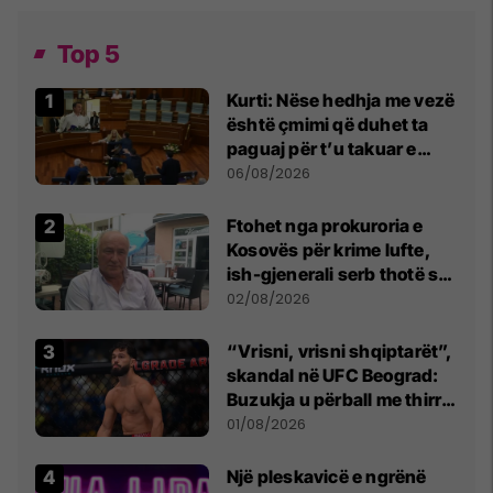
Top 5
Kurti: Nëse hedhja me vezë
është çmimi që duhet ta
paguaj për t’u takuar e
bashkëbiseduar jam i
06/08/2026
lumtur ta bëj këtë
Ftohet nga prokuroria e
Kosovës për krime lufte,
ish-gjenerali serb thotë se
dikush e tradhtoi në
02/08/2026
Beograd
“Vrisni, vrisni shqiptarët”,
skandal në UFC Beograd:
Buzukja u përball me thirrje
anti-shqiptare nga
01/08/2026
tribunat
Një pleskavicë e ngrënë