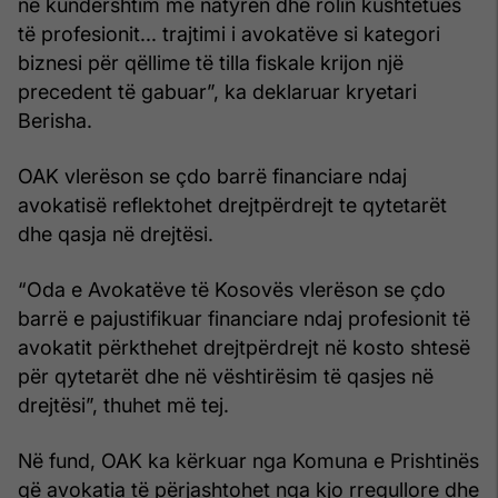
në kundërshtim me natyrën dhe rolin kushtetues
të profesionit... trajtimi i avokatëve si kategori
biznesi për qëllime të tilla fiskale krijon një
precedent të gabuar”, ka deklaruar kryetari
Berisha.
OAK vlerëson se çdo barrë financiare ndaj
avokatisë reflektohet drejtpërdrejt te qytetarët
dhe qasja në drejtësi.
“Oda e Avokatëve të Kosovës vlerëson se çdo
barrë e pajustifikuar financiare ndaj profesionit të
avokatit përkthehet drejtpërdrejt në kosto shtesë
për qytetarët dhe në vështirësim të qasjes në
drejtësi”, thuhet më tej.
Në fund, OAK ka kërkuar nga Komuna e Prishtinës
që avokatia të përjashtohet nga kjo rregullore dhe