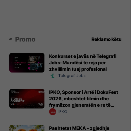
Promo
Reklamo këtu
Konkurset e javës në Telegrafi
Jobs: Mundësi të reja për
zhvillimin tuaj profesional
Telegrafi Jobs
IPKO, Sponsor i Artë i DokuFest
2026, mbështet filmin dhe
frymëzon gjeneratën e re të
krijuesve
IPKO
Pashtetat MEKA - zgjedhje