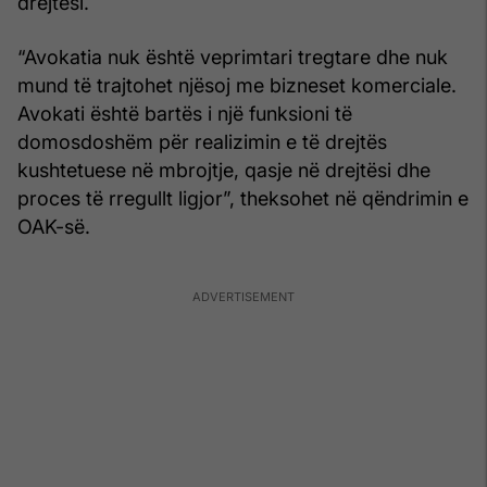
drejtësi.
“Avokatia nuk është veprimtari tregtare dhe nuk
mund të trajtohet njësoj me bizneset komerciale.
Avokati është bartës i një funksioni të
domosdoshëm për realizimin e të drejtës
kushtetuese në mbrojtje, qasje në drejtësi dhe
proces të rregullt ligjor”, theksohet në qëndrimin e
OAK-së.