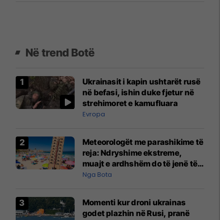
Në trend Botë
Ukrainasit i kapin ushtarët rusë
në befasi, ishin duke fjetur në
strehimoret e kamufluara
Evropa
Meteorologët me parashikime të
reja: Ndryshime ekstreme,
muajt e ardhshëm do të jenë të
pazakontë
Nga Bota
Momenti kur droni ukrainas
godet plazhin në Rusi, pranë