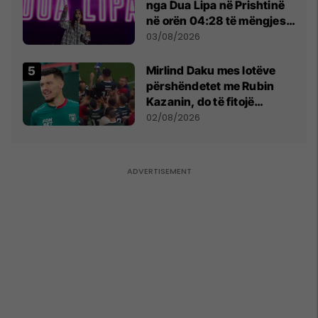
nga Dua Lipa në Prishtinë
në orën 04:28 të mëngjesit
- dhe bota digjitale serbe
03/08/2026
shpall gjendjen e luftës
Mirlind Daku mes lotëve
përshëndetet me Rubin
Kazanin, do të fitojë
miliona te Spartak Moska
02/08/2026