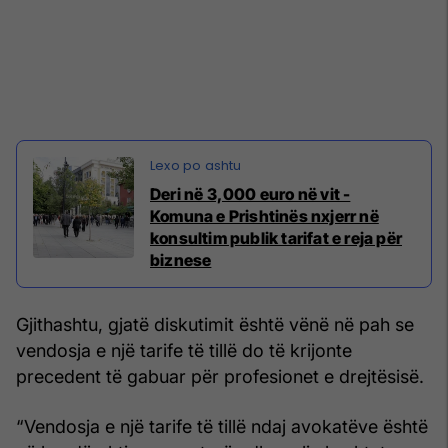
Deri në 3,000 euro në vit -
Komuna e Prishtinës nxjerr në
konsultim publik tarifat e reja për
biznese
Gjithashtu, gjatë diskutimit është vënë në pah se
vendosja e një tarife të tillë do të krijonte
precedent të gabuar për profesionet e drejtësisë.
“Vendosja e një tarife të tillë ndaj avokatëve është