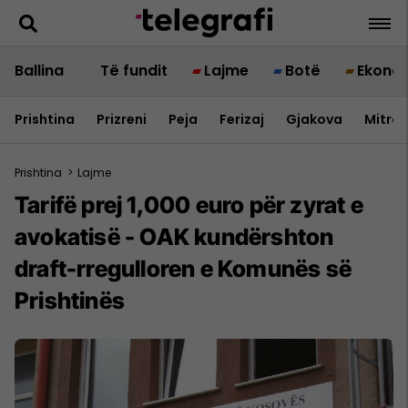
Ballina
Të fundit
Lajme
Botë
Ekono
Prishtina
Prizreni
Peja
Ferizaj
Gjakova
Mitrov
Prishtina
>
Lajme
Tarifë prej 1,000 euro për zyrat e
avokatisë - OAK kundërshton
draft-rregulloren e Komunës së
Prishtinës