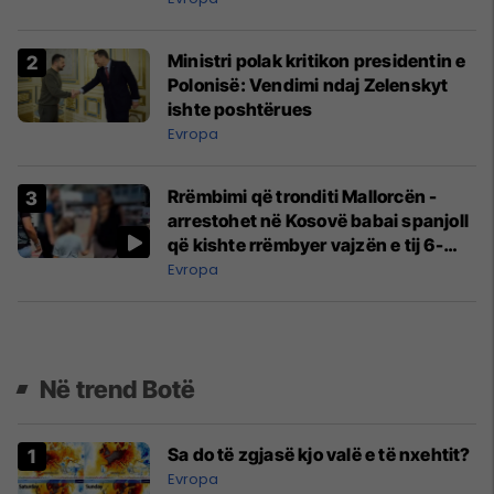
Ministri polak kritikon presidentin e
Polonisë: Vendimi ndaj Zelenskyt
ishte poshtërues
Evropa
Rrëmbimi që tronditi Mallorcën -
arrestohet në Kosovë babai spanjoll
që kishte rrëmbyer vajzën e tij 6-
vjeçare
Evropa
Në trend Botë
Sa do të zgjasë kjo valë e të nxehtit?
Evropa