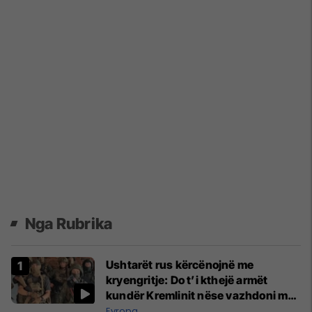
Nga Rubrika
Ushtarët rus kërcënojnë me
kryengritje: Do t’i kthejë armët
kundër Kremlinit nëse vazhdoni me
tortura
Evropa