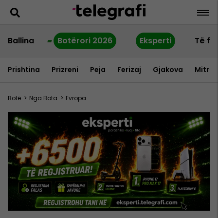
Ballina
Botërori 2026
Eksperti
Të fu
Prishtina
Prizreni
Peja
Ferizaj
Gjakova
Mitrov
Botë
>
Nga Bota
>
Evropa