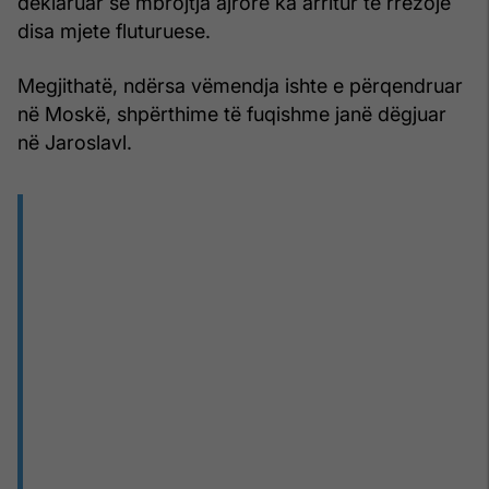
deklaruar se mbrojtja ajrore ka arritur të rrëzojë
disa mjete fluturuese.
Megjithatë, ndërsa vëmendja ishte e përqendruar
në Moskë, shpërthime të fuqishme janë dëgjuar
në Jaroslavl.