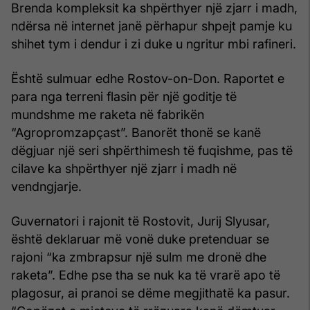
Brenda kompleksit ka shpërthyer një zjarr i madh,
ndërsa në internet janë përhapur shpejt pamje ku
shihet tym i dendur i zi duke u ngritur mbi rafineri.
Është sulmuar edhe Rostov-on-Don. Raportet e
para nga terreni flasin për një goditje të
mundshme me raketa në fabrikën
“Agropromzapçast”. Banorët thonë se kanë
dëgjuar një seri shpërthimesh të fuqishme, pas të
cilave ka shpërthyer një zjarr i madh në
vendngjarje.
Guvernatori i rajonit të Rostovit, Jurij Slyusar,
është deklaruar më vonë duke pretenduar se
rajoni “ka zmbrapsur një sulm me dronë dhe
raketa”. Edhe pse tha se nuk ka të vrarë apo të
plagosur, ai pranoi se dëme megjithatë ka pasur.