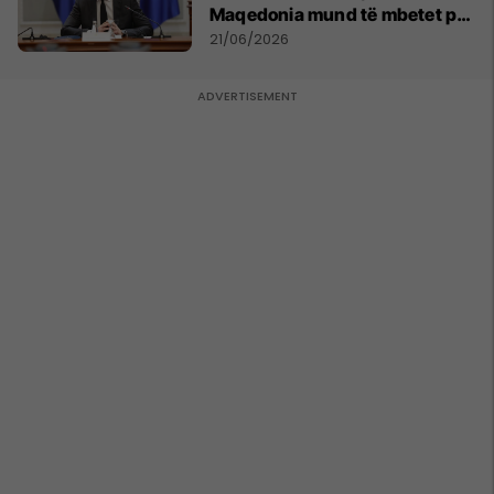
Maqedonia mund të mbetet pa
150 mijë deri në 250 mijë
21/06/2026
banorë