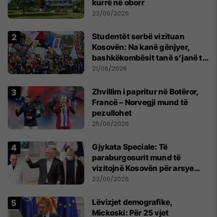
kurrë në oborr
22/06/2026
Studentët serbë vizituan
Kosovën: Na kanë gënjyer,
bashkëkombësit tanë s’janë të
shtypur
21/06/2026
Zhvillim i papritur në Botëror,
Francë – Norvegji mund të
pezullohet
25/06/2026
​Gjykata Speciale: Të
paraburgosurit mund të
vizitojnë Kosovën për arsye
humanitare
22/06/2026
Lëvizjet demografike,
Mickoski: Për 25 vjet