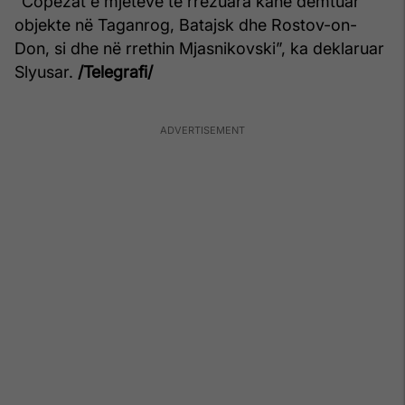
“Copëzat e mjeteve të rrëzuara kanë dëmtuar
objekte në Taganrog, Batajsk dhe Rostov-on-
Don, si dhe në rrethin Mjasnikovski”, ka deklaruar
Slyusar.
/Telegrafi/