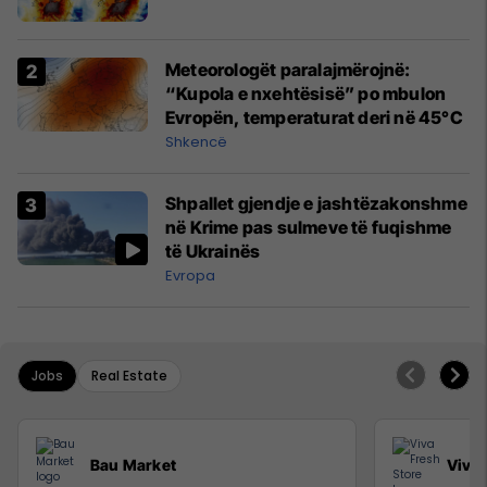
Meteorologët paralajmërojnë:
“Kupola e nxehtësisë” po mbulon
Evropën, temperaturat deri në 45°C
Shkencë
Shpallet gjendje e jashtëzakonshme
në Krime pas sulmeve të fuqishme
të Ukrainës
Evropa
Jobs
Real Estate
Bau Market
Viva 