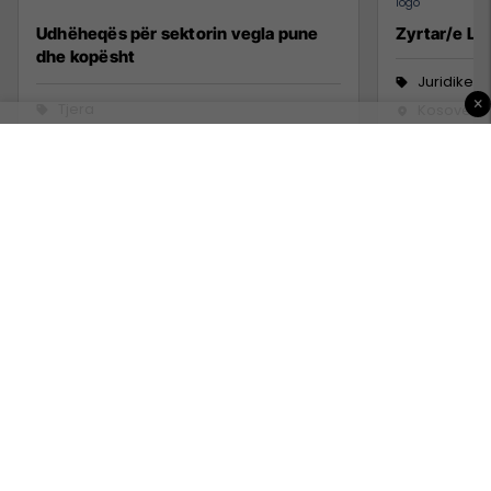
Udhëheqës për sektorin vegla pune
Zyrtar/e Lig
dhe kopësht
Juridike
×
Tjera
Kosovë
12 Korrik 2026
1 Korrik 20