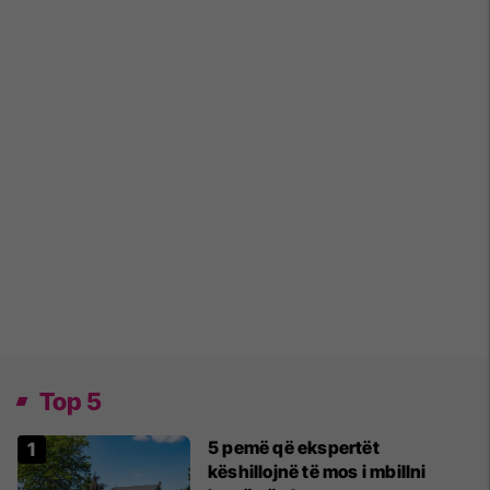
Top 5
5 pemë që ekspertët
këshillojnë të mos i mbillni