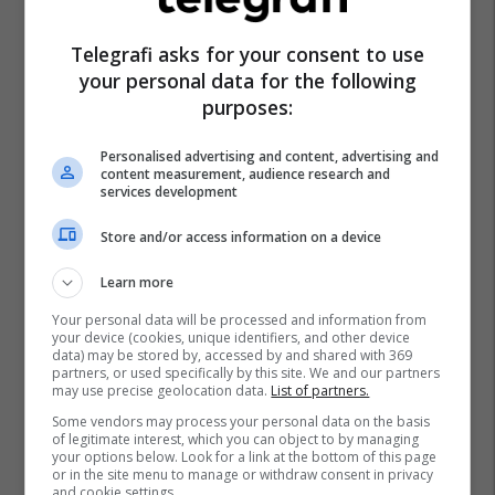
Telegrafi asks for your consent to use
your personal data for the following
purposes:
Personalised advertising and content, advertising and
content measurement, audience research and
services development
Store and/or access information on a device
Learn more
Your personal data will be processed and information from
your device (cookies, unique identifiers, and other device
data) may be stored by, accessed by and shared with 369
partners, or used specifically by this site. We and our partners
may use precise geolocation data.
List of partners.
Some vendors may process your personal data on the basis
of legitimate interest, which you can object to by managing
your options below. Look for a link at the bottom of this page
or in the site menu to manage or withdraw consent in privacy
and cookie settings.