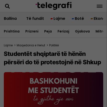
Ballina
Të fundit
Lajme
Botë
Ekono
Prishtina
Prizreni
Peja
Ferizaj
Gjakova
Mitrov
Lajme
>
Maqedonia e Veriut
>
Politikë
Studentët shqiptarë të hënën
përsëri do të protestojnë në Shkup