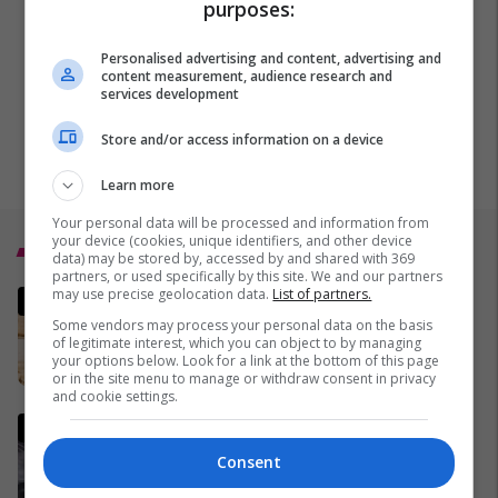
purposes:
Personalised advertising and content, advertising and
content measurement, audience research and
services development
Store and/or access information on a device
Learn more
Your personal data will be processed and information from
your device (cookies, unique identifiers, and other device
Top 5
data) may be stored by, accessed by and shared with 369
partners, or used specifically by this site. We and our partners
may use precise geolocation data.
List of partners.
Ditë historike në Stuttgart:
Kryeministri i ri është me
Some vendors may process your personal data on the basis
of legitimate interest, which you can object to by managing
origjinë nga Turqia, zonja e
your options below. Look for a link at the bottom of this page
parë një shqiptare nga
13/05/2026
or in the site menu to manage or withdraw consent in privacy
Kanadaja
and cookie settings.
Rrahja në Skenderaj, reagon
LVV-ja - jep detaje të sulmit
Consent
14/05/2026