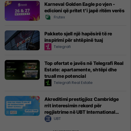
Karneval Golden Eagle po vjen -
edicioni që pritet t’i japë ritëm verës
Frutex
Pakketo sjell një hapësirë të re
inspirimi për shtëpinë tuaj
Telegrafi
Top ofertat e javës në Telegrafi Real
Estate: apartamente, shtëpi dhe
truall me potencial
Telegrafi Real Estate
Akreditimi prestigjioz Cambridge
rrit interesimin rekord për
regjistrime në UBT International
Smart Schools
UBT