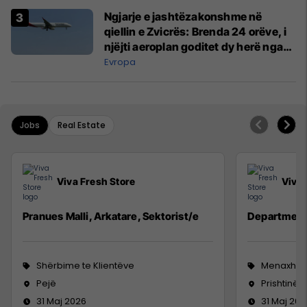
Ngjarje e jashtëzakonshme në
qiellin e Zvicrës: Brenda 24 orëve, i
njëjti aeroplan goditet dy herë nga
rrufeja
Evropa
Jobs
Real Estate
Viva Fresh Store
Viva 
Pranues Malli, Arkatare, Sektorist/e
Department
Shërbime te Klientëve
Menaxhm
Pejë
Prishtinë
31 Maj 2026
31 Maj 202