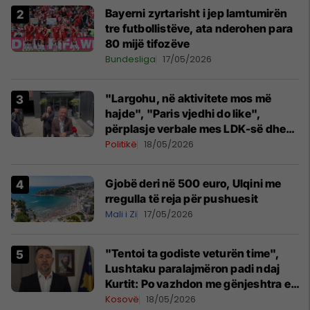
Bayerni zyrtarisht i jep lamtumirën
tre futbollistëve, ata nderohen para
80 mijë tifozëve
Bundesliga
17/05/2026
"Largohu, në aktivitete mos më
hajde", "Paris vjedhi do like",
përplasje verbale mes LDK-së dhe
PSD-së
Politikë
18/05/2026
Gjobë deri në 500 euro, Ulqini me
rregulla të reja për pushuesit
Mali i Zi
17/05/2026
"Tentoi ta godiste veturën time",
Lushtaku paralajmëron padi ndaj
Kurtit: Po vazhdon me gënjeshtra e
shpifje
Kosovë
18/05/2026