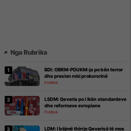
Nga Rubrika
BDI: OBRM-PDUKM-ja po bën terror
dhe presion mbi prokurorinë
Politikë
LSDM: Qeveria po i ikën standardeve
dhe reformave evropiane
Politikë
LDM: I bëjmë thirrje Qeverisë të mos