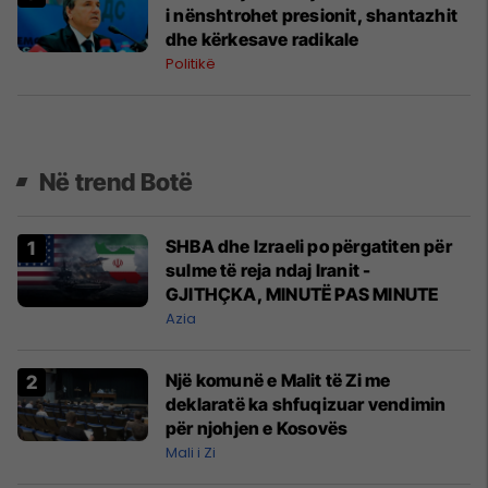
i nënshtrohet presionit, shantazhit
dhe kërkesave radikale
Politikë
Në trend Botë
SHBA dhe Izraeli po përgatiten për
sulme të reja ndaj Iranit -
GJITHÇKA, MINUTË PAS MINUTE
Azia
Një komunë e Malit të Zi me
deklaratë ka shfuqizuar vendimin
për njohjen e Kosovës
Mali i Zi