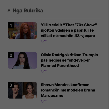
Nga Rubrika
Ylli i serialit “That ’70s Show”
njofton vdekjen e papritur të
vëllait në moshën 48-vjeçare
Yjet
Olivia Rodrigo kritikon Trumpin
pas heqjes së fondeve për
Planned Parenthood
Yjet
Shawn Mendes konfirmon
romancën me modelen Bruna
Marquezine
Yjet