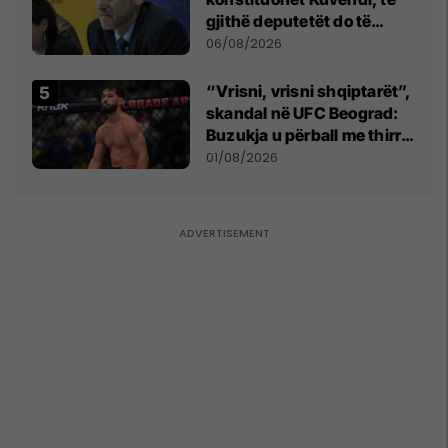
gjithë deputetët do të
bëjnë shkelje të rëndë
06/08/2026
kushtetuese
“Vrisni, vrisni shqiptarët”,
skandal në UFC Beograd:
Buzukja u përball me thirrje
anti-shqiptare nga
01/08/2026
tribunat