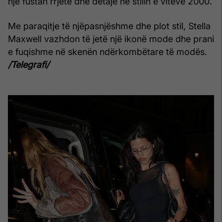
një fustan rrjete dhe detaje në stilin e viteve 2000.
Me paraqitje të njëpasnjëshme dhe plot stil, Stella
Maxwell vazhdon të jetë një ikonë mode dhe prani
e fuqishme në skenën ndërkombëtare të modës.
/Telegrafi/