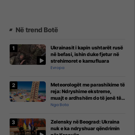
Në trend Botë
Ukrainasit i kapin ushtarët rusë
në befasi, ishin duke fjetur në
strehimoret e kamufluara
Evropa
Meteorologët me parashikime të
reja: Ndryshime ekstreme,
muajt e ardhshëm do të jenë të
pazakontë
Nga Bota
Zelensky në Beograd: Ukraina
nuk e ka ndryshuar qëndrimin