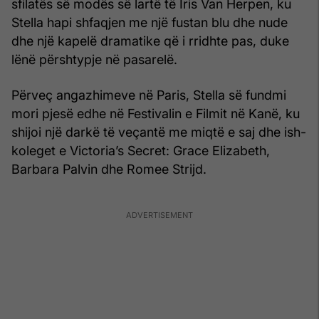
sfilatës së modës së lartë të Iris Van Herpen, ku
Stella hapi shfaqjen me një fustan blu dhe nude
dhe një kapelë dramatike që i rridhte pas, duke
lënë përshtypje në pasarelë.
Përveç angazhimeve në Paris, Stella së fundmi
mori pjesë edhe në Festivalin e Filmit në Kanë, ku
shijoi një darkë të veçantë me miqtë e saj dhe ish-
koleget e Victoria’s Secret: Grace Elizabeth,
Barbara Palvin dhe Romee Strijd.