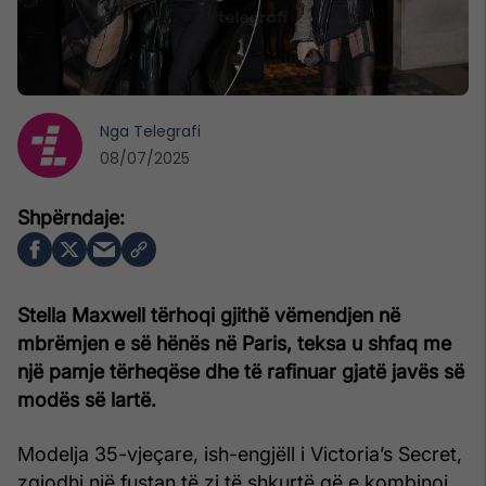
Nga
Telegrafi
08/07/2025
Stella Maxwell tërhoqi gjithë vëmendjen në
mbrëmjen e së hënës në Paris, teksa u shfaq me
një pamje tërheqëse dhe të rafinuar gjatë javës së
modës së lartë.
Modelja 35-vjeçare, ish-engjëll i Victoria’s Secret,
zgjodhi një fustan të zi të shkurtë që e kombinoi