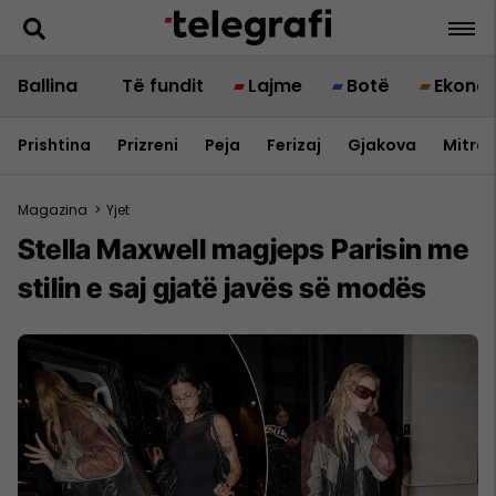
Ballina
Të fundit
Lajme
Botë
Ekono
Prishtina
Prizreni
Peja
Ferizaj
Gjakova
Mitrov
Magazina
>
Yjet
Stella Maxwell magjeps Parisin me
stilin e saj gjatë javës së modës