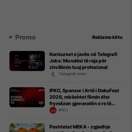
Promo
Reklamo këtu
Konkurset e javës në Telegrafi
Jobs: Mundësi të reja për
zhvillimin tuaj profesional
Telegrafi Jobs
IPKO, Sponsor i Artë i DokuFest
2026, mbështet filmin dhe
frymëzon gjeneratën e re të
krijuesve
IPKO
Pashtetat MEKA - zgjedhje