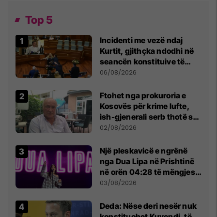
Top 5
Incidenti me vezë ndaj
Kurtit, gjithçka ndodhi në
seancën konstituive të
Kuvendit
06/08/2026
Ftohet nga prokuroria e
Kosovës për krime lufte,
ish-gjenerali serb thotë se
dikush e tradhtoi në
02/08/2026
Beograd
Një pleskavicë e ngrënë
nga Dua Lipa në Prishtinë
në orën 04:28 të mëngjesit
- dhe bota digjitale serbe
03/08/2026
shpall gjendjen e luftës
Deda: Nëse deri nesër nuk
konstituohet Kuvendi, të