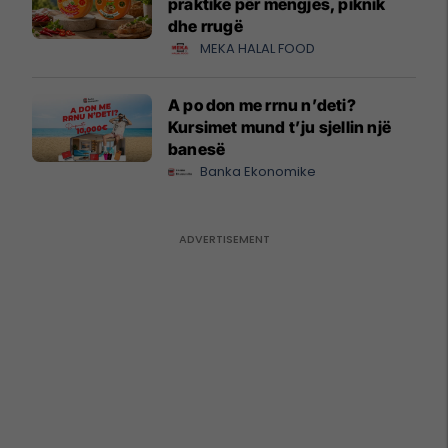
praktike për mëngjes, piknik
dhe rrugë
MEKA HALAL FOOD
A po don me rrnu n’deti?
Kursimet mund t’ju sjellin një
banesë
Banka Ekonomike