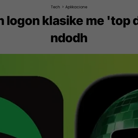
Tech
>
Aplikacione
logon klasike me 'top di
ndodh