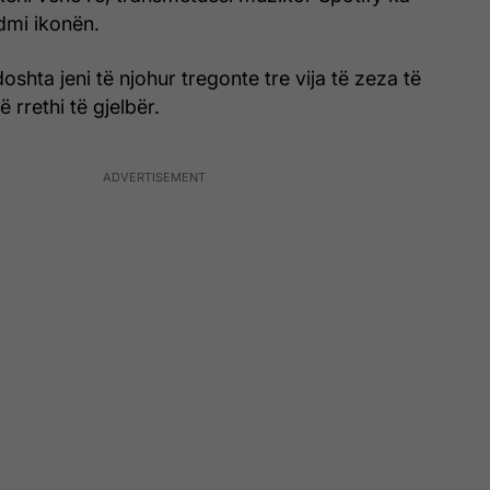
dmi ikonën.
oshta jeni të njohur tregonte tre vija të zeza të
 rrethi të gjelbër.