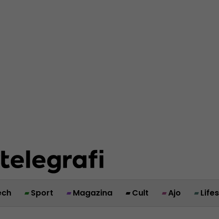
ech
Sport
Magazina
Cult
Ajo
Life