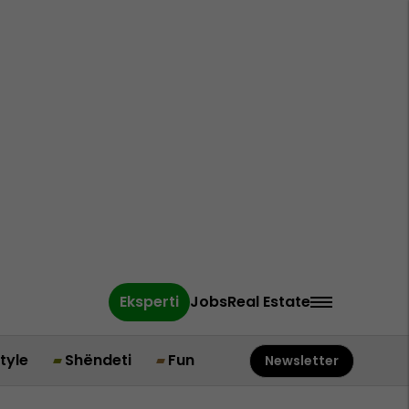
Eksperti
Jobs
Real Estate
style
Shëndeti
Fun
Newsletter