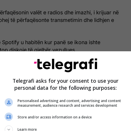
ërfaqësonin valët e radios dhe imazhi, i krijuar në
ohej të përfaqësonte transmetimin dhe lidhjen e
Spotify u habitën kur panë se ikona ishte
top diskoje të gjelbër vezullues.
etëm e përkohshme dhe ndryshimi u bë vetëm për të
in e transmetuesit.
Telegrafi asks for your consent to use your
 të kthehet këtë javë që vjen, kështu që ata prej jush
personal data for the following purposes:
shimin tani mund të relaksohen.
Personalised advertising and content, advertising and content
measurement, audience research and services development
Store and/or access information on a device
Learn more