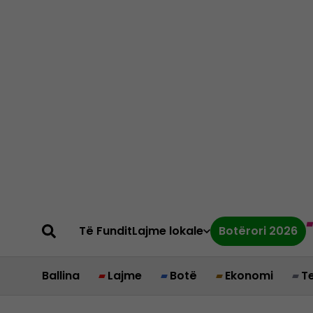
Të Fundit
Lajme lokale
Botërori 2026
Ballina
Lajme
Botë
Ekonomi
T