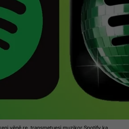
keni vënë re, transmetuesi muzikor Spotify ka