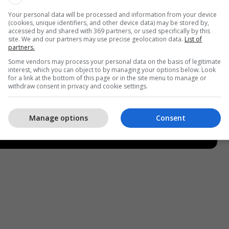
Your personal data will be processed and information from your device
(cookies, unique identifiers, and other device data) may be stored by,
accessed by and shared with 369 partners, or used specifically by this
site. We and our partners may use precise geolocation data.
List of
partners.
Some vendors may process your personal data on the basis of legitimate
interest, which you can object to by managing your options below. Look
for a link at the bottom of this page or in the site menu to manage or
withdraw consent in privacy and cookie settings.
Manage options
Consent