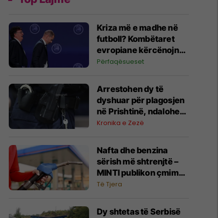
Kriza më e madhe në
futboll? Kombëtaret
evropiane kërcënojnë
me bojkot të Kupës së
Përfaqësueset
Botës
Arrestohen dy të
dyshuar për plagosjen
në Prishtinë, ndalohen
për 48 orë
Kronika e Zezë
Nafta dhe benzina
sërish më shtrenjtë –
MINTI publikon çmimet
e derivateve
Të Tjera
Dy shtetas të Serbisë