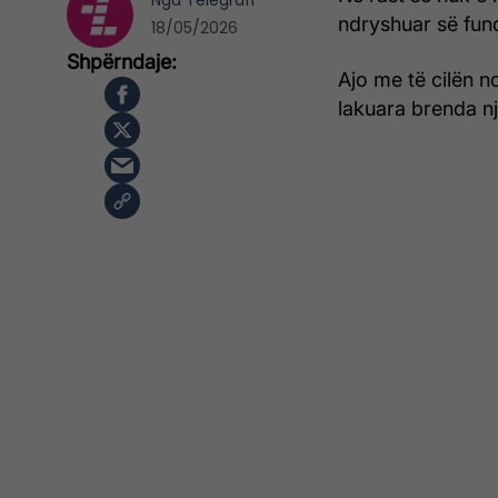
Nga
Telegrafi
ndryshuar së fun
18/05/2026
Ajo me të cilën nd
lakuara brenda një