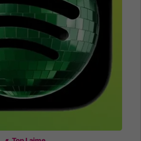
Top Lajme