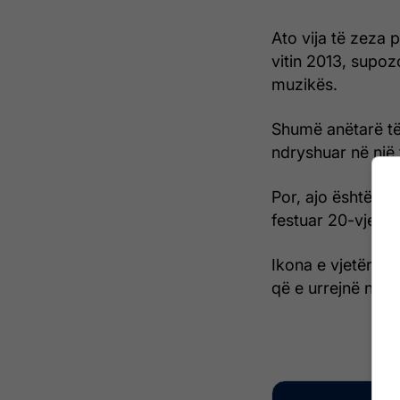
Ato vija të zeza p
vitin 2013, supoz
muzikës.
Shumë anëtarë të 
ndryshuar në një 
Por, ajo është v
festuar 20-vjetor
Ikona e vjetër do
që e urrejnë ndry