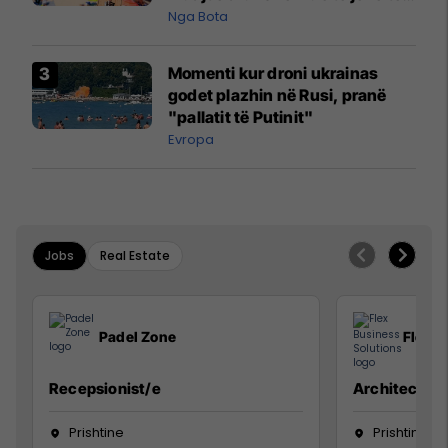
pazakontë
Nga Bota
Momenti kur droni ukrainas
godet plazhin në Rusi, pranë
"pallatit të Putinit"
Evropa
Jobs
Real Estate
Padel Zone
Flex B
Recepsionist/e
Architect
Prishtine
Prishtinë