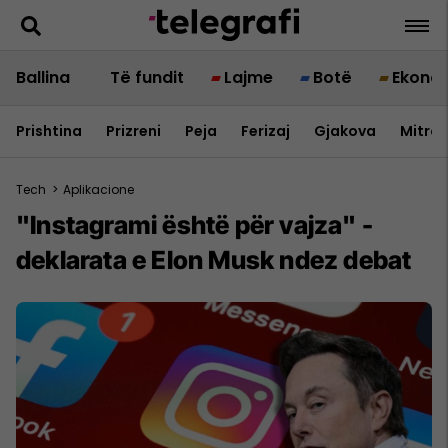
Ballina
Të fundit
Lajme
Botë
Ekono
Prishtina
Prizreni
Peja
Ferizaj
Gjakova
Mitrov
Tech
>
Aplikacione
"Instagrami është për vajza" -
deklarata e Elon Musk ndez debat