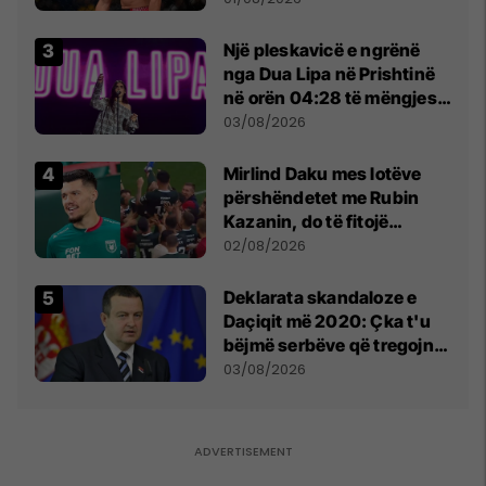
tribunat
Një pleskavicë e ngrënë
nga Dua Lipa në Prishtinë
në orën 04:28 të mëngjesit
- dhe bota digjitale serbe
03/08/2026
shpall gjendjen e luftës
Mirlind Daku mes lotëve
përshëndetet me Rubin
Kazanin, do të fitojë
miliona te Spartak Moska
02/08/2026
​Deklarata skandaloze e
Daçiqit më 2020: Çka t'u
bëjmë serbëve që tregojnë
ku janë varrosur shqiptarët
03/08/2026
në Serbi