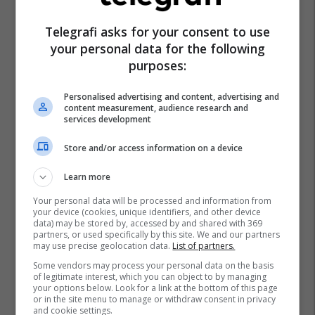
Telegrafi asks for your consent to use
your personal data for the following
Elon Musk
Instagram
X
purposes:
Personalised advertising and content, advertising and
content measurement, audience research and
services development
Store and/or access information on a device
Learn more
Your personal data will be processed and information from
your device (cookies, unique identifiers, and other device
data) may be stored by, accessed by and shared with 369
partners, or used specifically by this site. We and our partners
may use precise geolocation data.
List of partners.
Some vendors may process your personal data on the basis
of legitimate interest, which you can object to by managing
your options below. Look for a link at the bottom of this page
or in the site menu to manage or withdraw consent in privacy
and cookie settings.