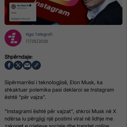
Nga
Telegrafi
17/05/2026
Sipërmarrësi i teknologjisë, Elon Musk, ka
shkaktuar polemika pasi deklaroi se Instagram
është “për vajza”.
"Instagrami është për vajzat", shkroi Musk në X
ndërsa iu përgjigj një postimi viral në lidhje me
zakonet e rrjeteve sociale dhe trendet online.