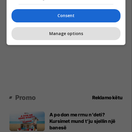
Consent
Manage options
Promo
Reklamo këtu
A po don me rrnu n’deti?
Kursimet mund t’ju sjellin një
banesë