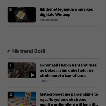
Rikthehet legjenda e muzikës
digjitale Winamp
Aplikacione
Në trend Botë
Ukrainasit i kapin ushtarët rusë
në befasi, ishin duke fjetur në
strehimoret e kamufluara
Evropa
Meteorologët me parashikime të
reja: Ndryshime ekstreme,
muajt e ardhshëm do të jenë të