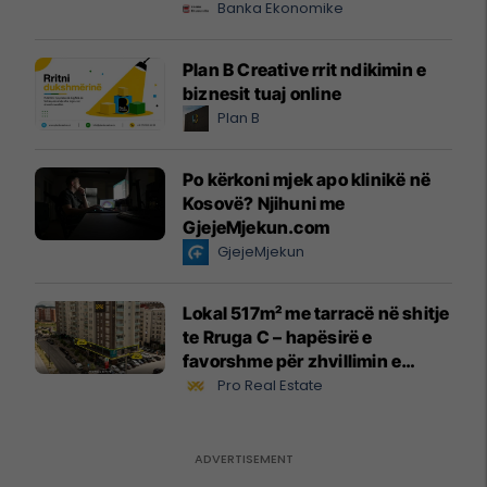
Banka Ekonomike
Plan B Creative rrit ndikimin e
biznesit tuaj online
Plan B
Po kërkoni mjek apo klinikë në
Kosovë? Njihuni me
GjejeMjekun.com
GjejeMjekun
Lokal 517m² me tarracë në shitje
te Rruga C – hapësirë e
favorshme për zhvillimin e
biznesit #15796
Pro Real Estate