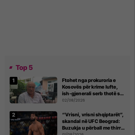
Top 5
Ftohet nga prokuroria e
Kosovës për krime lufte,
ish-gjenerali serb thotë se
dikush e tradhtoi në
02/08/2026
Beograd
“Vrisni, vrisni shqiptarët”,
skandal në UFC Beograd:
Buzukja u përball me thirrje
anti-shqiptare nga
01/08/2026