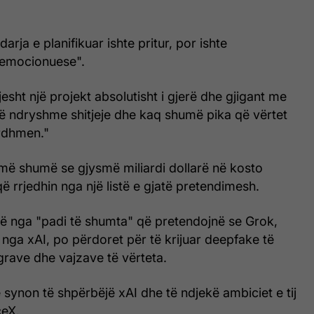
arja e planifikuar ishte pritur, por ishte
 emocionuese".
esht një projekt absolutisht i gjerë dhe gjigant me
ë ndryshme shitjeje dhe kaq shumë pika që vërtet
ardhmen."
më shumë se gjysmë miliardi dollarë në kosto
 që rrjedhin nga një listë e gjatë pretendimesh.
jnë nga "padi të shumta" që pretendojnë se Grok,
r nga xAI, po përdoret për të krijuar deepfake të
grave dhe vajzave të vërteta.
synon të shpërbëjë xAI dhe të ndjekë ambiciet e tij
ceX.