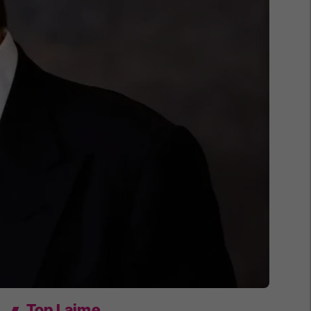
Top Lajme