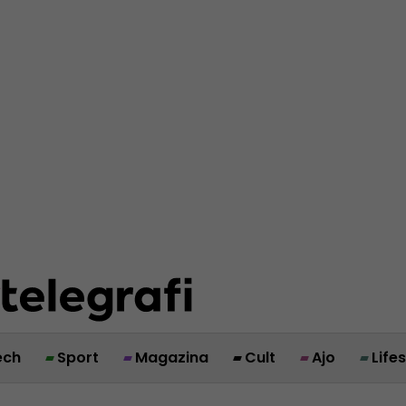
ech
Sport
Magazina
Cult
Ajo
Life