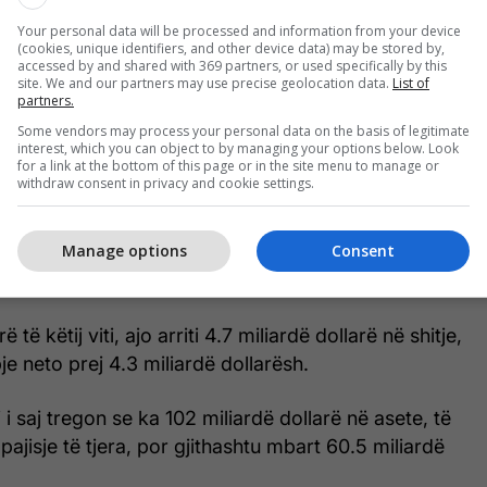
00 miliardë dollarë.
Your personal data will be processed and information from your device
(cookies, unique identifiers, and other device data) may be stored by,
 listimi i SpaceX mund ta çojë pasurinë e tij neto
accessed by and shared with 369 partners, or used specifically by this
site. We and our partners may use precise geolocation data.
List of
lion dollarë.
partners.
Some vendors may process your personal data on the basis of legitimate
jë vështrim të shumëpritur të gjendjes financiare
interest, which you can object to by managing your options below. Look
for a link at the bottom of this page or in the site menu to manage or
withdraw consent in privacy and cookie settings.
ace Exploration Technologies - siç njihet zyrtarisht -
Manage options
Consent
ë dollarë të ardhura, por pati një humbje neto prej
rësh.
 të këtij viti, ajo arriti 4.7 miliardë dollarë në shitje,
je neto prej 4.3 miliardë dollarësh.
i saj tregon se ka 102 miliardë dollarë në asete, të
e pajisje të tjera, por gjithashtu mbart 60.5 miliardë