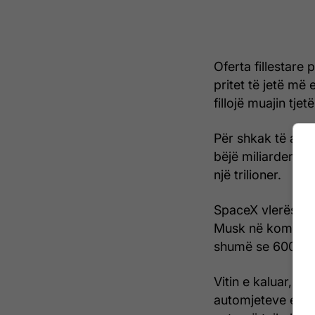
Oferta fillestare
pritet të jetë më
fillojë muajin tje
Për shkak të aks
bëjë miliarderin 
një trilioner.
SpaceX vlerësohet
Musk në kompani 
shumë se 600 mil
Vitin e kaluar, Mus
automjeteve elektr