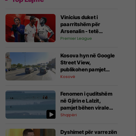
Vinicius duket i
paarritshëm për
Arsenalin - tetë
alternativa si
Premier League
kandidatë kryesorë
për krahun e majtë te
Kosova hyn në Google
Topçinjtë
Street View,
publikohen pamjet
360-gradëshe
Kosovë
Fenomen i çuditshëm
në Gjirin e Lalzit,
pamjet bëhen virale
(Video)
Shqipëri
Dyshimet për varrezën