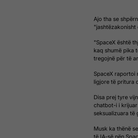
Ajo tha se shpërnd
"jashtëzakonisht
"SpaceX është thj
kaq shumë pika t
tregojnë për të 
SpaceX raportoi 
ligjore të pritura
Disa prej tyre vi
chatbot-i i krijua
seksualizuara të 
Musk ka thënë se 
të IA-së nën Spa