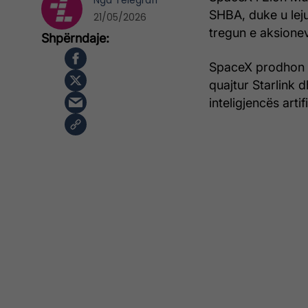
Nga
Telegrafi
SHBA, duke u leju
21/05/2026
tregun e aksione
SpaceX prodhon ra
quajtur Starlink 
inteligjencës artif