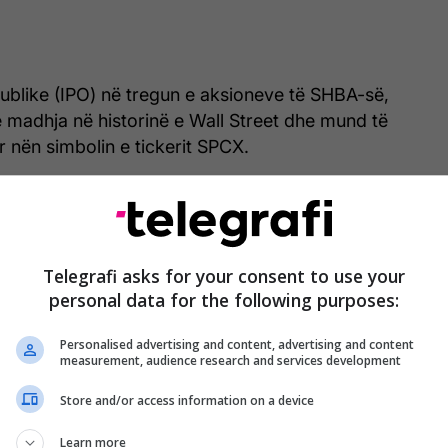
 publike (IPO) në tregun e aksioneve të SHBA-së,
 e madhja në historinë e Wall Street dhe mund të
tër nën simbolin e tickerit SPCX.
ioneve që ai do të zotërojë në SpaceX, IPO mund ta
Musk, i cili është tashmë personi më i pasur në botë,
Telegrafi asks for your consent to use your
personal data for the following purposes:
 në 1.25 trilion dollarë dhe pronësia shumicë e
do të thotë që aksionet e tij mund të vlejnë më
Personalised advertising and content, advertising and content
iardë dollarë.
measurement, audience research and services development
k, i cili është gjithashtu shefi i prodhuesit të
Store and/or access information on a device
ike Tesla, u bë personi i parë që arriti një pasuri
Learn more