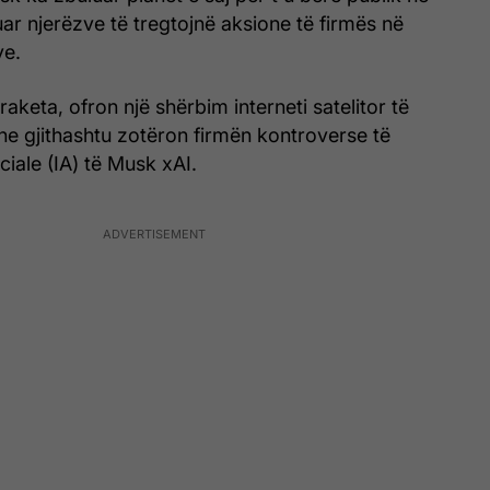
ar njerëzve të tregtojnë aksione të firmës në
ve.
keta, ofron një shërbim interneti satelitor të
dhe gjithashtu zotëron firmën kontroverse të
iciale (IA) të Musk xAI.