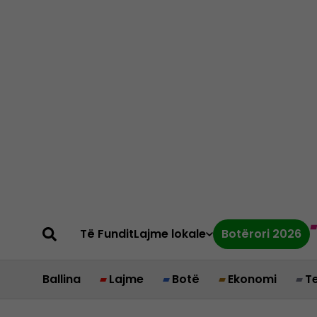
Të Fundit
Lajme lokale
Botërori 2026
Ballina
Lajme
Botë
Ekonomi
T