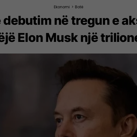
Ekonomi
>
Botë
 debutim në tregun e a
ëjë Elon Musk një trilion