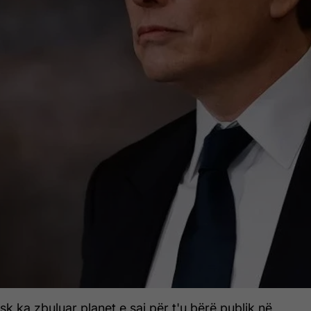
k ka zbuluar planet e saj për t'u bërë publik në