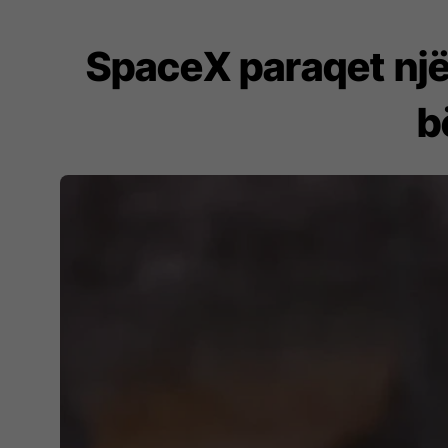
SpaceX paraqet një
b