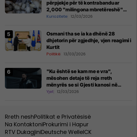
përpjekje për të kontrabanduar
2,000 "milingona mbretëreshë"
nga Kenia
Kuriozitete
12/03/2026
Osmani tha se ia ka dhënë 28
dhjetorin për zgjedhje, vjen reagimi i
Kurtit
Politikë
13/03/2026
"Ku është se kam me e vra",
mësohen detaje të reja rreth
mënyrës se si Gjesti kanosi në
studion e Onimas
Yjet
12/03/2026
Rreth nesh
Politikat e Privatësisë
Na Kontaktoni
Prokurimi i Hapur
RTV Dukagjini
Deutsche Welle
ICK