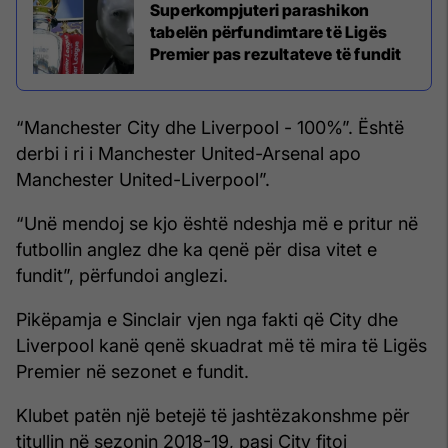
Superkompjuteri parashikon
tabelën përfundimtare të Ligës
Premier pas rezultateve të fundit
“Manchester City dhe Liverpool - 100%”. Është
derbi i ri i Manchester United-Arsenal apo
Manchester United-Liverpool”.
“Unë mendoj se kjo është ndeshja më e pritur në
futbollin anglez dhe ka qenë për disa vitet e
fundit”, përfundoi anglezi.
Pikëpamja e Sinclair vjen nga fakti që City dhe
Liverpool kanë qenë skuadrat më të mira të Ligës
Premier në sezonet e fundit.
Klubet patën një betejë të jashtëzakonshme për
titullin në sezonin 2018-19, pasi City fitoi