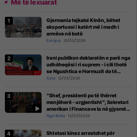
Më të lexuarat
Gjermania tejkaloi Kinën, bëhet
eksportuesi i katërt më i madh i
armëve në botë
Evropa
13/03/2026
Irani publikon deklaratën e parë nga
udhëheqësi i ri suprem - i cili thotë
se Ngushtica e Hormuzit do të
mbetet e mbyllur
Azia
12/03/2026
"Shef, presidenti po të thërret
menjëherë - urgjentisht", Sekretari
amerikan i Financave la në gjysmë
intervistën
Nga Bota
13/03/2026
Shtetasi kinez arrestohet për