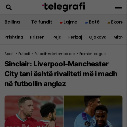
Ballina
Të fundit
Lajme
Botë
Ekono
Prishtina
Prizreni
Peja
Ferizaj
Gjakova
Mitrov
Sport
>
Futboll
>
Futboll-nderkombetare
>
Premier League
Sinclair: Liverpool-Manchester
City tani është rivaliteti më i madh
në futbollin anglez