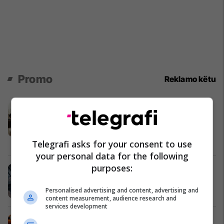
Promo
Reklamo këtu
Super Viva sjell frymën e Bajramit
me kampanjën “Bajrami fillon në
tryezë”
Super Viva
Telegrafi asks for your consent to use
your personal data for the following
purposes:
Siguria nuk ka alternativë - zgjedh
profesionalizëm
Personalised advertising and content, advertising and
Porsche Prishtina
content measurement, audience research and
services development
Siguria nga zjarri kërkon planifikim