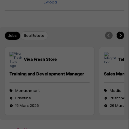
Evropa
Jobs
Real Estate
Viva Fresh Store
Teleg
Training and Development Manager
Sales Mana
Menaxhment
Media
Prishtinë
Prishtinë
15 Mars 2026
26 Mars 2