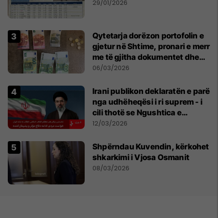
29/01/2026
Qytetarja dorëzon portofolin e
gjetur në Shtime, pronari e merr
me të gjitha dokumentet dhe
paratë
06/03/2026
Irani publikon deklaratën e parë
nga udhëheqësi i ri suprem - i
cili thotë se Ngushtica e
Hormuzit do të mbetet e
12/03/2026
mbyllur
Shpërndau Kuvendin, kërkohet
shkarkimi i Vjosa Osmanit
08/03/2026