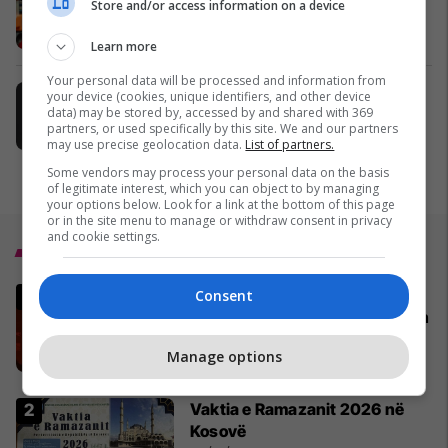
Store and/or access information on a device
dhe standarde profesionale
Albkos Safety
Learn more
Your personal data will be processed and information from
Shell Kosova me aplikacion të ri
your device (cookies, unique identifiers, and other device
data) may be stored by, accessed by and shared with 369
Shell
partners, or used specifically by this site. We and our partners
may use precise geolocation data.
List of partners.
Some vendors may process your personal data on the basis
of legitimate interest, which you can object to by managing
your options below. Look for a link at the bottom of this page
or in the site menu to manage or withdraw consent in privacy
and cookie settings.
Top 5
MINUTË PAS MINUTE - Lufta po
Consent
vazhdon në Iran dhe në Lindjen
e Mesme
Manage options
28/02/2026
Vaktia e Ramazanit 2026 në
Kosovë