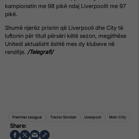
kampionatin me 98 pikë ndaj Liverpoolit me 97
pikë.
Shumë njerëz prisnin që Liverpooli dhe City të
luftonin për titull përsëri këtë sezon, megjithëse
Unitedi aktualisht është mes dy klubeve në
renditje.
/Telegrafi/
Premier League
Trevor Sinclair
Liverpool
Man City