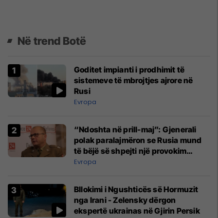
Në trend Botë
Goditet impianti i prodhimit të
sistemeve të mbrojtjes ajrore në
Rusi
Evropa
“Ndoshta në prill-maj”: Gjenerali
polak paralajmëron se Rusia mund
të bëjë së shpejti një provokim
kundër një vendi të NATO-s
Evropa
Bllokimi i Ngushticës së Hormuzit
nga Irani - Zelensky dërgon
ekspertë ukrainas në Gjirin Persik