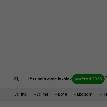
Të Fundit
Lajme lokale
Botërori 2026
Ballina
Lajme
Botë
Ekonomi
T