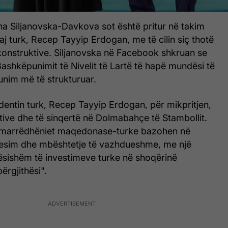
na Siljanovska-Davkova sot është pritur në takim
j turk, Recep Tayyip Erdogan, me të cilin siç thotë
konstruktive. Siljanovska në Facebook shkruan se
 Bashkëpunimit të Nivelit të Lartë të hapë mundësi të
unim më të strukturuar.
dentin turk, Recep Tayyip Erdogan, për mikpritjen,
tive dhe të sinqertë në Dolmabahçe të Stambollit.
 marrëdhëniet maqedonase-turke bazohen në
 besim dhe mbështetje të vazhdueshme, me një
dësishëm të investimeve turke në shoqërinë
rgjithësi".