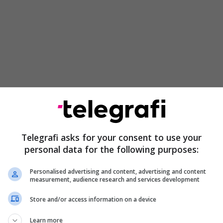
Telegrafi asks for your consent to use your
hilli i Bashkëpunimit të Nivelit të Lartë të hapë
personal data for the following purposes:
për bashkëpunim më të strukturuar. Faleminderit për
rë pjesë në Forumin e 5-të Diplomatik në Antalia, i
Personalised advertising and content, advertising and content
zakonisht i rëndësishëm në kontekstin global të
measurement, audience research and services development
ar Gordana Siljanovska-Davkova.
Store and/or access information on a device
Learn more