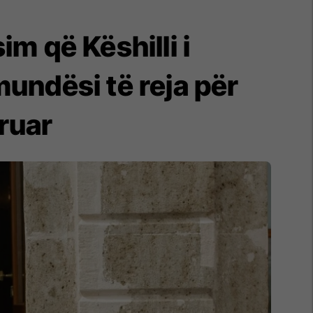
m që Këshilli i
mundësi të reja për
ruar