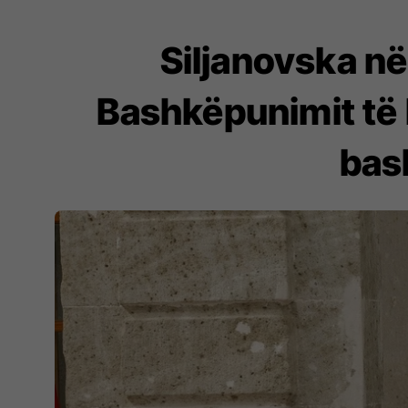
Siljanovska në
Bashkëpunimit të N
bas