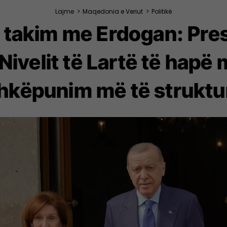
Lajme
>
Maqedonia e Veriut
>
Politikë
 takim me Erdogan: Presi
ivelit të Lartë të hapë 
hkëpunim më të struktu