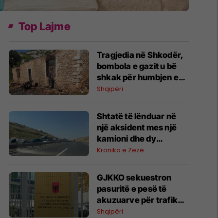
Top Lajme
Tragjedia në Shkodër,
bombola e gazit u bë
shkak për humbjen e
jetës së nënës dhe dy
Shqipëri
fëmijëve
Shtatë të lënduar në
një aksident mes një
kamioni dhe dy
veturave në
Kronika e Zezë
autostradën “Ibrahim
Rugova”
GJKKO sekuestron
pasuritë e pesë të
akuzuarve për trafik
droge, bllokohen
Shqipëri