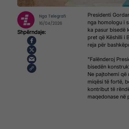
Presidenti Gorda
Nga
Telegrafi
nga homologu i sa
16/04/2026
ka pasur bisedë 
pret që Këshilli i
reja për bashkëp
"Falënderoj Presi
bisedën konstruk
Ne pajtohemi që
miqësi të fortë,
kontribut të rën
maqedonase në pë