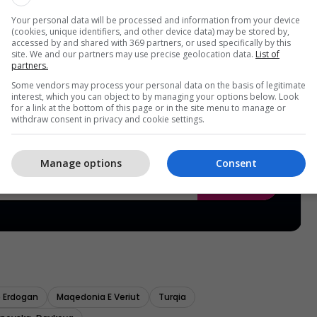
Your personal data will be processed and information from your device
(cookies, unique identifiers, and other device data) may be stored by,
accessed by and shared with 369 partners, or used specifically by this
site. We and our partners may use precise geolocation data.
List of
partners.
Some vendors may process your personal data on the basis of legitimate
interest, which you can object to by managing your options below. Look
for a link at the bottom of this page or in the site menu to manage or
withdraw consent in privacy and cookie settings.
Manage options
Consent