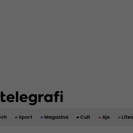
ech
Sport
Magazina
Cult
Ajo
Life