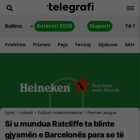
Ballina
Botërori 2026
Eksperti
Të fu
Prishtina
Prizreni
Peja
Ferizaj
Gjakova
Mitrov
Sport
>
Futboll
>
Futboll-nderkombetare
>
Premier League
Si u mundua Ratcliffe ta blinte
gjysmën e Barcelonës para se të