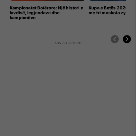
Kampionatet Botërore: Një histori e
Kupa e Botës 2026 për
lavdisë, legjendave dhe
me tri maskota zyrtar
kampionëve