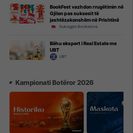
BookFest vazhdon rrugëtimin në
Gjilan pas suksesit të
jashtëzakonshëm në Prishtinë
Dukagjini Bookstore
Bëhu ekspert i Real Estate me
UBT
UBT
Kampionati Botëror 2026