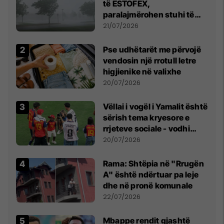
të ESTOFEX,
paralajmërohen stuhi të
fuqishme me breshër dhe
21/07/2026
erëra të forta
Pse udhëtarët me përvojë
vendosin një rrotull letre
higjienike në valixhe
20/07/2026
Vëllai i vogël i Yamalit është
sërish tema kryesore e
rrjeteve sociale - vodhi
vëmendjen pas finales së
20/07/2026
Kupës së Botës
Rama: Shtëpia në "Rrugën
A" është ndërtuar pa leje
dhe në pronë komunale
22/07/2026
Mbappe rendit gjashtë