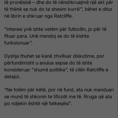
të pronësisë – dhe do të nënshkruajmë një akt për
të thënë se nuk do ta shesim kurrë’”, bëhet e ditur
në librin e shkruar nga Ratcliffe.
“Interesi ynë ishte vetëm për futbollin, jo për të
fituar para. Unë mendoj se do të kishte
funksionuar”.
Dyshja thuhet se kanë zhvilluar diskutime, por
përfundimisht u anulua sepse do të ishte
konsideruar "shumë politike", të cilën Ratcliffe e
detajoi.
“Ne folëm për këtë, por në fund, ata nuk menduan
se mund të shkonin te tifozët me të. Rruga që ata
po ndjekin është një fatkeqësi”.