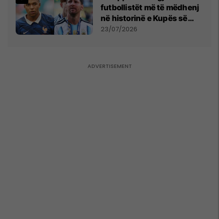
futbollistët më të mëdhenj
në historinë e Kupës së
Botës, Messi mbetet i dyti
23/07/2026