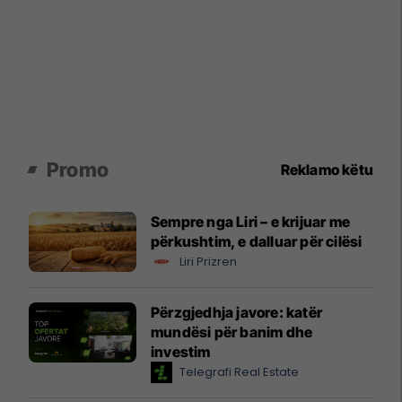
Promo
Reklamo këtu
Sempre nga Liri – e krijuar me
përkushtim, e dalluar për cilësi
Liri Prizren
Përzgjedhja javore: katër
mundësi për banim dhe
investim
Telegrafi Real Estate