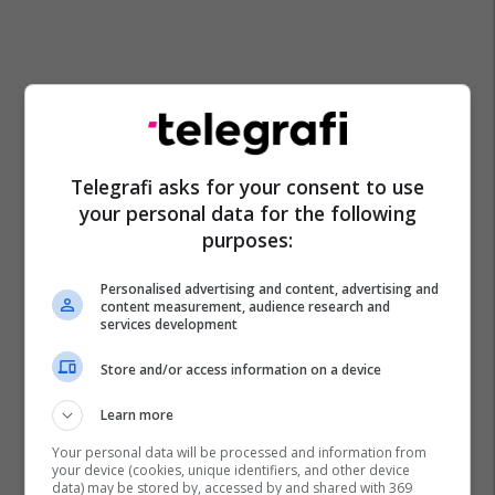
Telegrafi asks for your consent to use
your personal data for the following
purposes:
Personalised advertising and content, advertising and
content measurement, audience research and
services development
Store and/or access information on a device
Learn more
La Liga
Jim Ratcliffe
Premier League
Barcelona
Man Utd
Your personal data will be processed and information from
your device (cookies, unique identifiers, and other device
data) may be stored by, accessed by and shared with 369