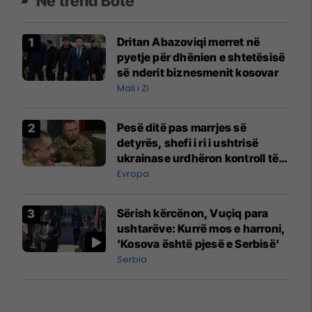
Në trend Botë
Dritan Abazoviqi merret në
pyetje për dhënien e shtetësisë
së nderit biznesmenit kosovar
Mali i Zi
Pesë ditë pas marrjes së
detyrës, shefi i ri i ushtrisë
ukrainase urdhëron kontroll të
madh
Evropa
Sërish kërcënon, Vuçiq para
ushtarëve: Kurrë mos e harroni,
'Kosova është pjesë e Serbisë'
Serbia