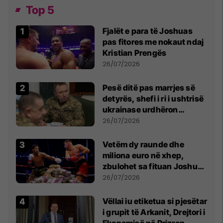
Top 5
Fjalët e para të Joshuas
pas fitores me nokaut ndaj
Kristian Prengës
26/07/2026
Pesë ditë pas marrjes së
detyrës, shefi i ri i ushtrisë
ukrainase urdhëron
kontroll të madh
26/07/2026
Vetëm dy raunde dhe
miliona euro në xhep,
zbulohet sa fituan Joshua
e Prenga
26/07/2026
Vëllai iu etiketua si pjesëtar
i grupit të Arkanit, Drejtori i
Ekonomisë në Prizren