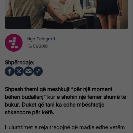
Nga
Telegrafi
15/01/2018
Shpesh themi që meshkujt “për një moment
bëhen budallenj” kur e shohin një femër shumë të
bukur. Duket që tani ka edhe mbështetje
shkencore për këtë.
Hulumtimet e reja tregojnë që madje edhe vetëm