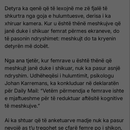
Detyra ka qenë që të lexojnë me zë fjalë të
shkurtra nga goja e hulumtuesve, derisa i ka
xhiruar kamera. Kur u është thënë meshkujve që
janë duke i shikuar femrat përmes ekraneve, do
të pasonin ndryshimet: meshkujt do ta kryenin
detyrën më dobët.
Nga ana tjetër, kur femrave u është thënë që
meshkujt janë duke i shikuar, nuk ka pasur asnjë
ndryshim. Udhëheqësi i hulumtimit, psikologu
Johan Karremans, ka konkluduar në deklaratën
për Daily Mail: “Vetëm përmendja e femrave ishte
e mjaftueshme për të reduktuar aftësitë kognitive
të meshkujve.”
Ai ka shtuar që të anketuarve madje nuk ka pasur
nevojë as t’u tregohet se çfarë femre po i shikon,