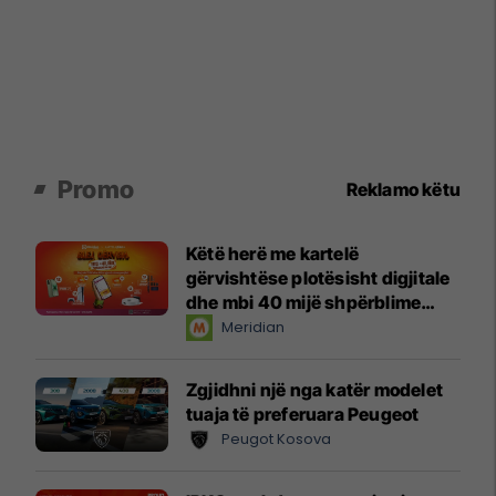
Promo
Reklamo këtu
Këtë herë me kartelë
gërvishtëse plotësisht digjitale
dhe mbi 40 mijë shpërblime
instant!
Meridian
Zgjidhni një nga katër modelet
tuaja të preferuara Peugeot
Peugot Kosova