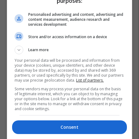
purposes:
Personalised advertising and content, advertising and
content measurement, audience research and
services development
Store and/or access information on a device
Learn more
Your personal data will be processed and information from
your device (cookies, unique identifiers, and other device
data) may be stored by, accessed by and shared with 369
partners, or used specifically by this site. We and our partners
may use precise geolocation data.
List of partners.
Some vendors may process your personal data on the basis
of legitimate interest, which you can object to by managing
your options below. Look for a link at the bottom of this page
or in the site menu to manage or withdraw consent in privacy
and cookie settings.
Truri
Femrat
Meshkujt
Consent