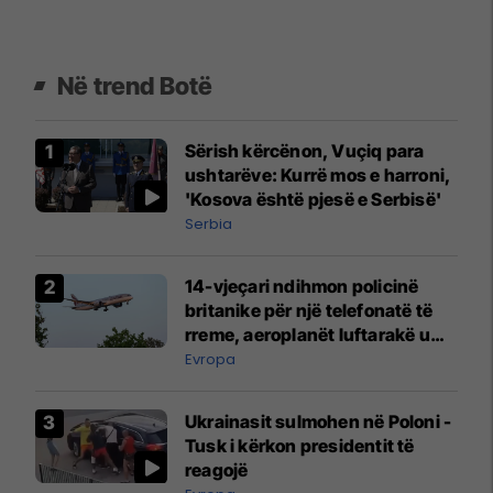
Në trend Botë
Sërish kërcënon, Vuçiq para
ushtarëve: Kurrë mos e harroni,
'Kosova është pjesë e Serbisë'
Serbia
14-vjeçari ndihmon policinë
britanike për një telefonatë të
rreme, aeroplanët luftarakë u
ngritën në ajër për të
Evropa
interceptuar fluturaken e Qatar
Airways që po shkonte drejt
Ukrainasit sulmohen në Poloni -
Mançesterit
Tusk i kërkon presidentit të
reagojë