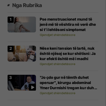
Nga Rubrika
Pse menstruacionet mund të
jenë më të vështira në verë dhe
si t’i lehtësoni simptomat
Gjendjet shëndetësore
Nëse keni tension të lartë, nuk
është njësoj se kur shëtisni: Ja
kur efekti është më i madhi
Gjendjet shëndetësore
"Jo çdo gur në tëmth duhet
operuar”, kirurgu abdominal
Ymer Durmishi tregon kur duhet
ndërhyrja
Gjendjet shëndetësore