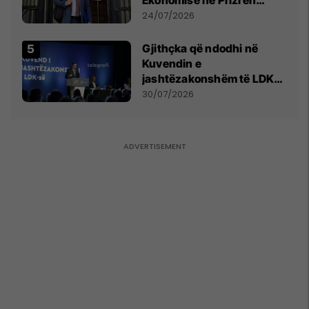
mohon pretendimet
24/07/2026
Gjithçka që ndodhi në
Kuvendin e
jashtëzakonshëm të LDK-
së
30/07/2026