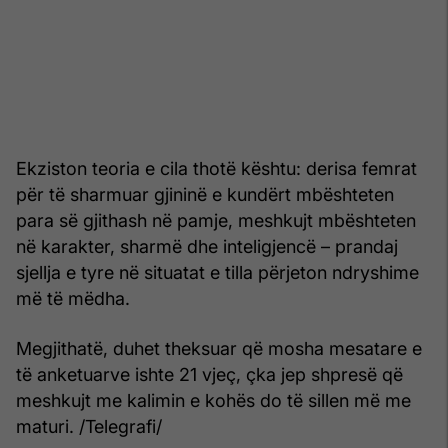
Ekziston teoria e cila thotë kështu: derisa femrat
për të sharmuar gjininë e kundërt mbështeten
para së gjithash në pamje, meshkujt mbështeten
në karakter, sharmë dhe inteligjencë – prandaj
sjellja e tyre në situatat e tilla përjeton ndryshime
më të mëdha.
Megjithatë, duhet theksuar që mosha mesatare e
të anketuarve ishte 21 vjeç, çka jep shpresë që
meshkujt me kalimin e kohës do të sillen më me
maturi. /Telegrafi/