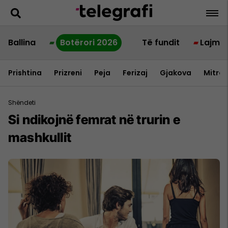
Ballina
Botërori 2026
Të fundit
Lajme
Prishtina
Prizreni
Peja
Ferizaj
Gjakova
Mitrov
Shëndeti
Si ndikojnë femrat në trurin e
mashkullit