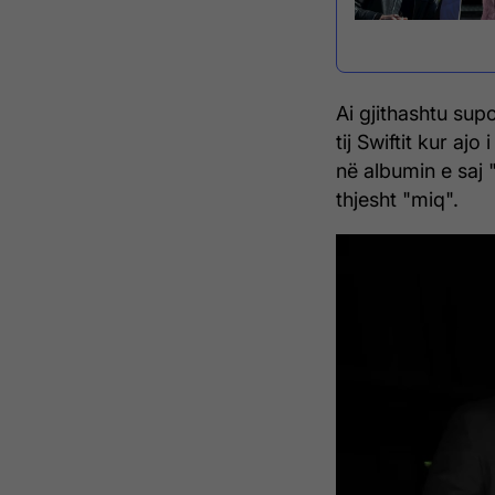
Ai gjithashtu sup
tij Swiftit kur ajo
në albumin e saj 
thjesht "miq".