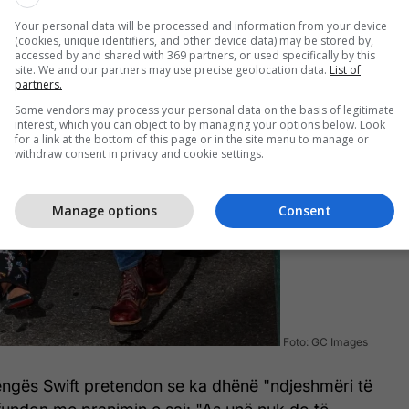
Your personal data will be processed and information from your device
(cookies, unique identifiers, and other device data) may be stored by,
accessed by and shared with 369 partners, or used specifically by this
site. We and our partners may use precise geolocation data.
List of
partners.
Some vendors may process your personal data on the basis of legitimate
interest, which you can object to by managing your options below. Look
for a link at the bottom of this page or in the site menu to manage or
withdraw consent in privacy and cookie settings.
Manage options
Consent
Foto: GC Images
këngës Swift pretendon se ka dhënë "ndjeshmëri të