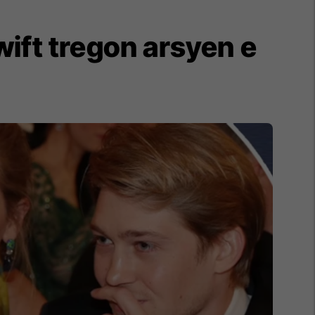
ift tregon arsyen e
?