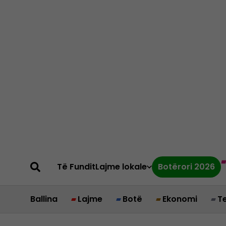
Të Fundit
Lajme lokale
Botërori 2026
Ballina
Lajme
Botë
Ekonomi
T