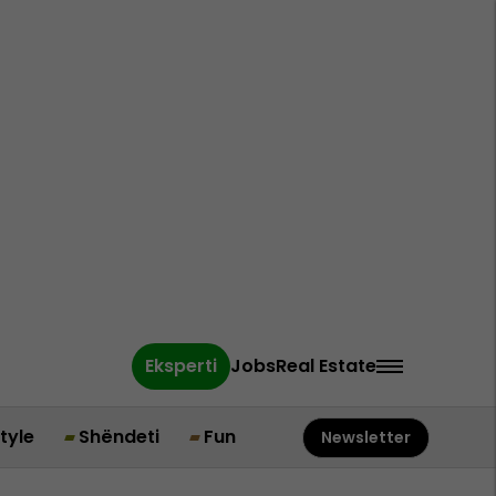
Eksperti
Jobs
Real Estate
style
Shëndeti
Fun
Newsletter