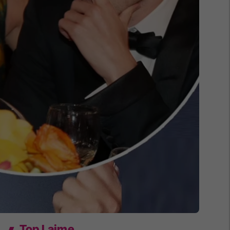
Top Lajme