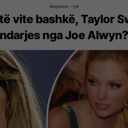
Magazina
>
Yjet
ë vite bashkë, Taylor Sw
ndarjes nga Joe Alwyn