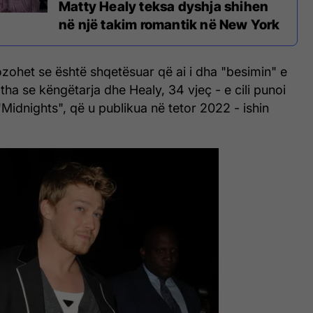
Matty Healy teksa dyshja shihen
në një takim romantik në New York
ozohet se është shqetësuar që ai i dha "besimin" e
 i tha se këngëtarja dhe Healy, 34 vjeç - e cili punoi
"Midnights", që u publikua në tetor 2022 - ishin