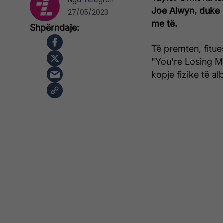
Nga
Telegrafi
Joe Alwyn, duke 
27/05/2023
me të.
Të premten, fitue
"You're Losing M
kopje fizike të al