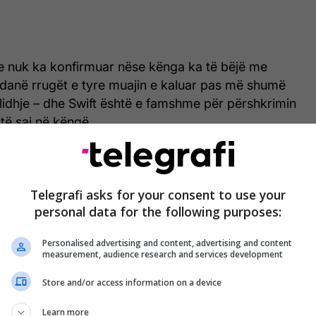
 nuk ka konfirmuar nëse kënga ka të bëjë me
ndanë rrugët e tyre muajin e kaluar pas më shumë
 lidhje – dhe Swift është e famshme për përshkrimin
të saj në këngë.
Telegrafi asks for your consent to use your
personal data for the following purposes:
Personalised advertising and content, advertising and content
measurement, audience research and services development
Store and/or access information on a device
Learn more