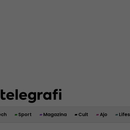
ech
Sport
Magazina
Cult
Ajo
Life