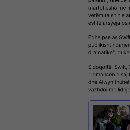
pafund", dhe për
martohesha me mu
vetëm ta shihje a
është arsyeja ps 
Edhe pse as Swif
publikisht ndarjen
dramatike", duke 
Sidoqoftë, Swift, 3
"romancën e saj 
dhe Alwyn thuhet 
vazhdoi me lidhje