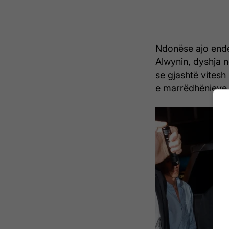
Ndonëse ajo ende
Alwynin, dyshja 
se gjashtë vitesh
e marrëdhënieve 