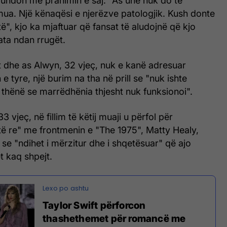
fundon me pranimin e saj: "As unë nuk do të
a. Një kënaqësi e njerëzve patologjik. Kush donte
të", kjo ka mjaftuar që fansat të aludojnë që kjo
ata ndan rrugët.
t dhe as Alwyn, 32 vjeç, nuk e kanë adresuar
 e tyre, një burim na tha në prill se "nuk ishte
thënë se marrëdhënia thjesht nuk funksionoi".
3 vjeç, në fillim të këtij muaji u përfol për
të re" me frontmenin e "The 1975", Matty Healy,
se "ndihet i mërzitur dhe i shqetësuar" që ajo
t kaq shpejt.
Taylor Swift përforcon
thashethemet për romancë me