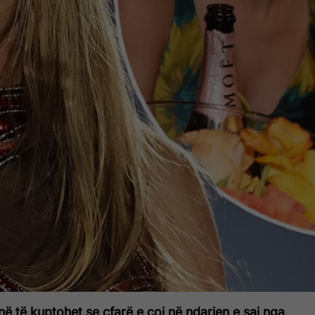
ënë të kuptohet se çfarë e çoi në ndarjen e saj nga