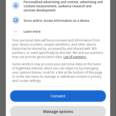
Personalised advertising and content, advertising and
Top 5
content measurement, audience research and
services development
Ftohet nga prokuroria e
Store and/or access information on a device
Kosovës për krime lufte,
ish-gjenerali serb thotë se
Learn more
dikush e tradhtoi në
02/08/2026
Beograd
Your personal data will be processed and information from
your device (cookies, unique identifiers, and other device
Gjithçka që ndodhi në
data) may be stored by, accessed by and shared with 369
Kuvendin e
partners, or used specifically by this site. We and our partners
may use precise geolocation data.
List of partners.
jashtëzakonshëm të LDK-
së
30/07/2026
Some vendors may process your personal data on the basis
of legitimate interest, which you can object to by managing
your options below. Look for a link at the bottom of this page
“Vrisni, vrisni shqiptarët”,
or in the site menu to manage or withdraw consent in privacy
and cookie settings.
skandal në UFC Beograd:
Buzukja u përball me thirrje
anti-shqiptare nga
01/08/2026
Consent
tribunat
Një pleskavicë e ngrënë
nga Dua Lipa në Prishtinë
Manage options