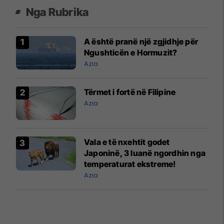
Nga Rubrika
A është pranë një zgjidhje për
Ngushticën e Hormuzit?
Azia
Tërmet i fortë në Filipine
Azia
Vala e të nxehtit godet
Japoninë, 3 luanë ngordhin nga
temperaturat ekstreme!
Azia