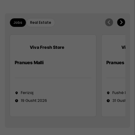
Jobs
Real Estate
Viva Fresh Store
Viva F
Pranues Malli
Pranues mall
Ferizaj
Fushë Koso
19 Gusht 2026
31 Gusht 20