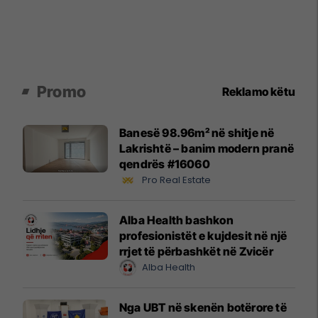
Promo
Reklamo këtu
Banesë 98.96m² në shitje në
Lakrishtë – banim modern pranë
qendrës #16060
Pro Real Estate
Alba Health bashkon
profesionistët e kujdesit në një
rrjet të përbashkët në Zvicër
Alba Health
Nga UBT në skenën botërore të