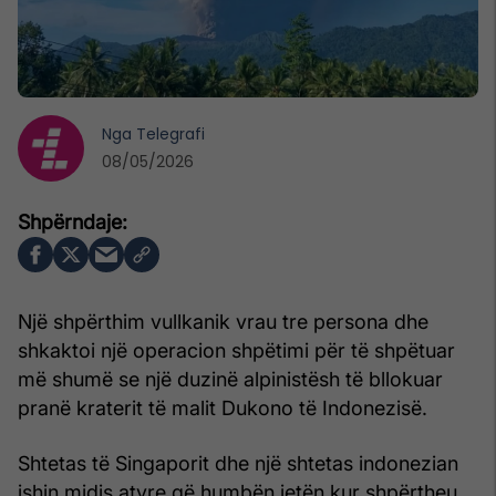
Nga
Telegrafi
08/05/2026
Një shpërthim vullkanik vrau tre persona dhe
shkaktoi një operacion shpëtimi për të shpëtuar
më shumë se një duzinë alpinistësh të bllokuar
pranë kraterit të malit Dukono të Indonezisë.
Shtetas të Singaporit dhe një shtetas indonezian
ishin midis atyre që humbën jetën kur shpërtheu