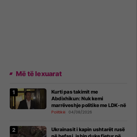
Më të lexuarat
Kurti pas takimit me
Abdixhikun: Nuk kemi
marrëveshje politike me LDK-në
Politikë
04/08/2026
Ukrainasit i kapin ushtarët rusë
në befasi, ishin duke fjetur në