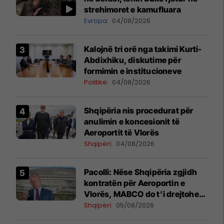
strehimoret e kamufluara
Evropa
04/08/2026
Kalojnë tri orë nga takimi Kurti-
Abdixhiku, diskutime për
formimin e institucioneve
Politikë
04/08/2026
​Shqipëria nis procedurat për
anulimin e koncesionit të
Aeroportit të Vlorës
Shqipëri
04/08/2026
Pacolli: Nëse Shqipëria zgjidh
kontratën për Aeroportin e
Vlorës, MABCO do t’i drejtohet
arbitrazhit ndërkombëtar
Shqipëri
05/08/2026