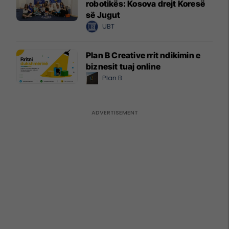
robotikës: Kosova drejt Koresë
së Jugut
UBT
Plan B Creative rrit ndikimin e
biznesit tuaj online
Plan B