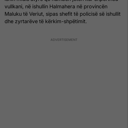
vullkani, në ishullin Halmahera në provincën
Maluku të Veriut, sipas shefit të policisë së ishullit
dhe zyrtarëve të kërkim-shpëtimit.