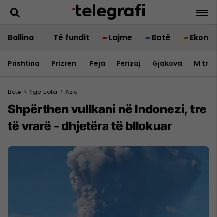
Ballina
Të fundit
Lajme
Botë
Ekono
Prishtina
Prizreni
Peja
Ferizaj
Gjakova
Mitrov
Botë
>
Nga Bota
>
Azia
Shpërthen vullkani në Indonezi, tre
të vrarë - dhjetëra të bllokuar