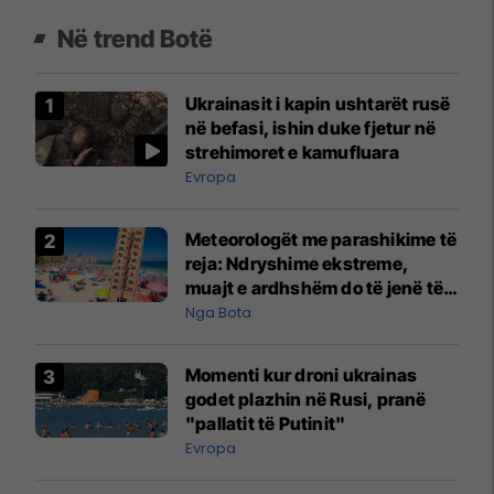
Në trend Botë
Ukrainasit i kapin ushtarët rusë
në befasi, ishin duke fjetur në
strehimoret e kamufluara
Evropa
Meteorologët me parashikime të
reja: Ndryshime ekstreme,
muajt e ardhshëm do të jenë të
pazakontë
Nga Bota
Momenti kur droni ukrainas
godet plazhin në Rusi, pranë
"pallatit të Putinit"
Evropa