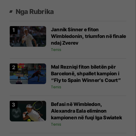
Nga Rubrika
Jannik Sinner e fiton
Wimbledonin, triumfon në finale
ndaj Zverev
Tenis
Mal Rezniqi fiton biletën për
Barcelonë, shpallet kampion i
“Fly to Spain Winner’s Court”
Tenis
Befasi në Wimbledon,
Alexandra Eala eliminon
kampionen në fuqi Iga Swiatek
Tenis