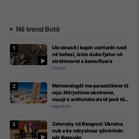
Në trend Botë
Ukrainasit i kapin ushtarët rusë
në befasi, ishin duke fjetur në
strehimoret e kamufluara
Evropa
Meteorologët me parashikime të
reja: Ndryshime ekstreme,
muajt e ardhshëm do të jenë të
pazakontë
Nga Bota
Zelensky në Beograd: Ukraina
nuk e ka ndryshuar qëndrimin
për Kosovën