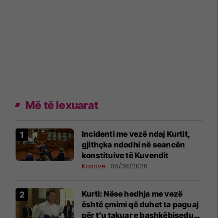
Më të lexuarat
Incidenti me vezë ndaj Kurtit,
gjithçka ndodhi në seancën
konstituive të Kuvendit
Kosovë
06/08/2026
Kurti: Nëse hedhja me vezë
është çmimi që duhet ta paguaj
për t’u takuar e bashkëbiseduar