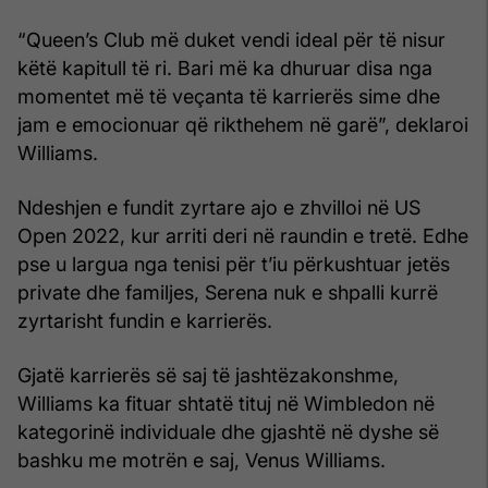
“Queen’s Club më duket vendi ideal për të nisur
këtë kapitull të ri. Bari më ka dhuruar disa nga
momentet më të veçanta të karrierës sime dhe
jam e emocionuar që rikthehem në garë”, deklaroi
Williams.
Ndeshjen e fundit zyrtare ajo e zhvilloi në US
Open 2022, kur arriti deri në raundin e tretë. Edhe
pse u largua nga tenisi për t’iu përkushtuar jetës
private dhe familjes, Serena nuk e shpalli kurrë
zyrtarisht fundin e karrierës.
Gjatë karrierës së saj të jashtëzakonshme,
Williams ka fituar shtatë tituj në Wimbledon në
kategorinë individuale dhe gjashtë në dyshe së
bashku me motrën e saj, Venus Williams.