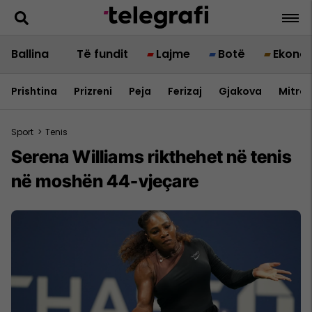
Ballina
Të fundit
Lajme
Botë
Ekono
Prishtina
Prizreni
Peja
Ferizaj
Gjakova
Mitrov
Sport
>
Tenis
Serena Williams rikthehet në tenis
në moshën 44-vjeçare