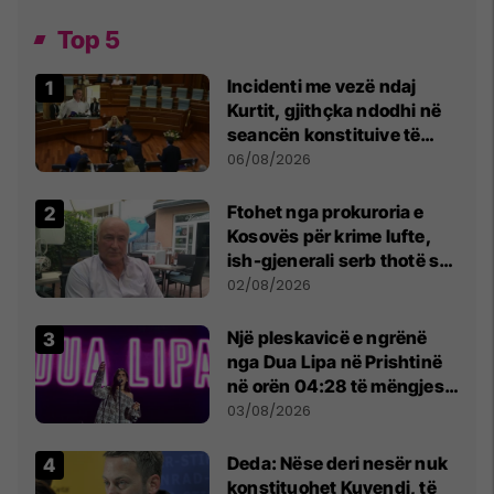
Top 5
Incidenti me vezë ndaj
Kurtit, gjithçka ndodhi në
seancën konstituive të
Kuvendit
06/08/2026
Ftohet nga prokuroria e
Kosovës për krime lufte,
ish-gjenerali serb thotë se
dikush e tradhtoi në
02/08/2026
Beograd
Një pleskavicë e ngrënë
nga Dua Lipa në Prishtinë
në orën 04:28 të mëngjesit
- dhe bota digjitale serbe
03/08/2026
shpall gjendjen e luftës
Deda: Nëse deri nesër nuk
konstituohet Kuvendi, të