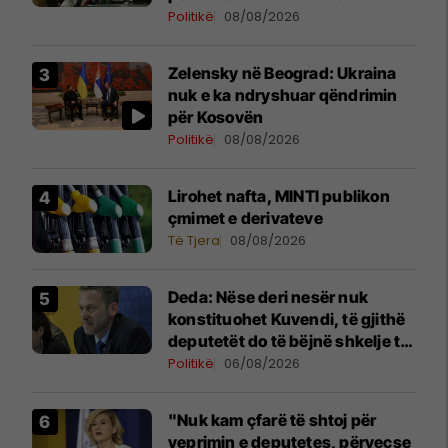
jam i lumtur ta bëj këtë
Politikë
08/08/2026
Zelensky në Beograd: Ukraina
nuk e ka ndryshuar qëndrimin
për Kosovën
Politikë
08/08/2026
Lirohet nafta, MINTI publikon
çmimet e derivateve
Të Tjera
08/08/2026
Deda: Nëse deri nesër nuk
konstituohet Kuvendi, të gjithë
deputetët do të bëjnë shkelje të
rëndë kushtetuese
Politikë
06/08/2026
"Nuk kam çfarë të shtoj për
veprimin e deputetes, përveçse