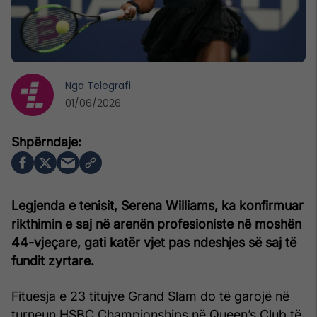
Nga
Telegrafi
01/06/2026
Legjenda e tenisit, Serena Williams, ka konfirmuar
rikthimin e saj në arenën profesioniste në moshën
44-vjeçare, gati katër vjet pas ndeshjes së saj të
fundit zyrtare.
Fituesja e 23 titujve Grand Slam do të garojë në
turneun HSBC Championships në Queen’s Club të