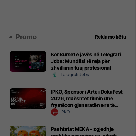
Promo
Reklamo këtu
Konkurset e javës në Telegrafi
Jobs: Mundësi të reja për
zhvillimin tuaj profesional
Telegrafi Jobs
IPKO, Sponsor i Artë i DokuFest
2026, mbështet filmin dhe
frymëzon gjeneratën e re të
krijuesve
IPKO
Pashtetat MEKA - zgjedhje
praktike për mëngjes, piknik