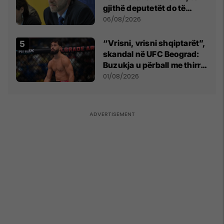
gjithë deputetët do të
bëjnë shkelje të rëndë
06/08/2026
kushtetuese
“Vrisni, vrisni shqiptarët”,
skandal në UFC Beograd:
Buzukja u përball me thirrje
anti-shqiptare nga
01/08/2026
tribunat