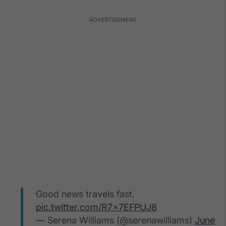
Good news travels fast.
pic.twitter.com/R7x7EFPUJ8
— Serena Williams (@serenawilliams)
June