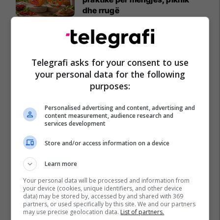
dhe rrugë
MEKA HALAL FOOD
A po don me rrnu n’deti?
Kursimet mund t’ju sjellin një
Telegrafi asks for your consent to use
banesë
your personal data for the following
Banka Ekonomike
purposes:
Personalised advertising and content, advertising and
content measurement, audience research and
services development
Store and/or access information on a device
Learn more
Your personal data will be processed and information from
your device (cookies, unique identifiers, and other device
data) may be stored by, accessed by and shared with 369
partners, or used specifically by this site. We and our partners
may use precise geolocation data.
List of partners.