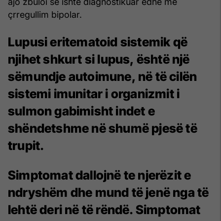
ajo zbuloi se ishte diagnostikuar edhe me
çrregullim bipolar.
Lupusi eritematoid sistemik
që
njihet shkurt si lupus, është një
sëmundje autoimune, në të cilën
sistemi imunitar i organizmit i
sulmon gabimisht indet e
shëndetshme në shumë pjesë të
trupit.
Simptomat dallojnë te njerëzit e
ndryshëm dhe mund të jenë nga të
lehtë deri në të rëndë. Simptomat