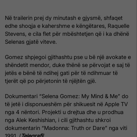
Në trailerin prej dy minutash e gjysmë, shfaqet
edhe shoqja e kahershme e këngëtares, Raquelle
Stevens, e cila flet për mbështetjen që i ka dhënë
Selenas gjatë viteve.
Gomez shpjegoi gjithashtu pse u bë një avokate e
shëndetit mendor, duke thënë se përvojat e saj të
jetës e bënë të ndihej gati për të ndihmuar të
tjerët që po përjetonin të njëjtën gjë.
Dokumentari “Selena Gomez: My Mind & Me” do
të jetë i disponueshëm për shikuesit në Apple TV
nga 4 nëntori. Projekti u drejtua dhe u prodhua
nga Alek Keshishian, i cili gjithashtu shkroi
dokumentarin “Madonna: Truth or Dare” nga viti
1991. /
Telegrafi
/