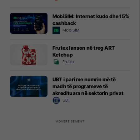
MobiSIM: Internet kudo dhe 15%
cashback
MobiSIM
Frutex lanson në treg ART
Ketchup
Frutex
UBT i pari me numrin më të
madh të programeve të
akredituara në sektorin privat
UBT