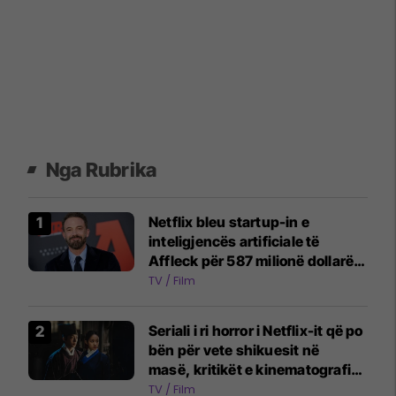
Nga Rubrika
Netflix bleu startup-in e
inteligjencës artificiale të
Affleck për 587 milionë dollarë:
Aktori bëhet këshilltar i lartë në
TV / Film
kompani
Seriali i ri horror i Netflix-it që po
bën për vete shikuesit në
masë, kritikët e kinematografisë
i kanë dhënë 100 përqind
TV / Film