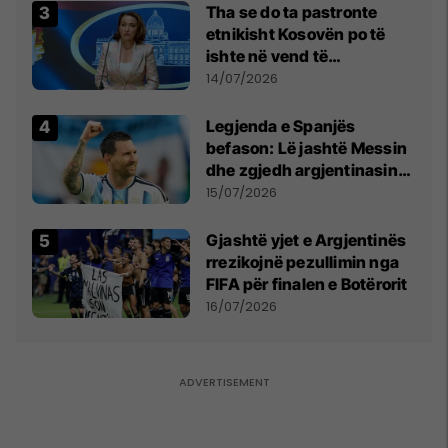
Tha se do ta pastronte
etnikisht Kosovën po të
ishte në vend të
Millosheviqit, Lëvizja e
14/07/2026
Qytetarëve të Lirë në Serbi
kërkon shkarkimin e
Legjenda e Spanjës
menjëhershëm të
befason: Lë jashtë Messin
Snezhana Paunoviq
dhe zgjedh argjentinasin
më të mirë në botë
15/07/2026
Gjashtë yjet e Argjentinës
rrezikojnë pezullimin nga
FIFA për finalen e Botërorit
16/07/2026