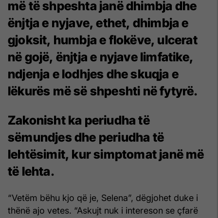
më të shpeshta janë dhimbja dhe
ënjtja e nyjave, ethet, dhimbja e
gjoksit, humbja e flokëve, ulcerat
në gojë, ënjtja e nyjave limfatike,
ndjenja e lodhjes dhe skuqja e
lëkurës më së shpeshti në fytyrë.
Zakonisht ka periudha të
sëmundjes dhe periudha të
lehtësimit, kur simptomat janë më
të lehta.
“Vetëm bëhu kjo që je, Selena”, dëgjohet duke i
thënë ajo vetes. “Askujt nuk i intereson se çfarë