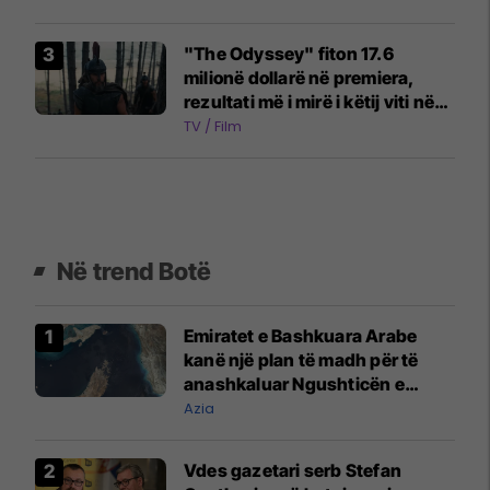
vlerësime të përsosura
"The Odyssey" fiton 17.6
milionë dollarë në premiera,
rezultati më i mirë i këtij viti në
industrinë e filmit
TV / Film
Në trend Botë
Emiratet e Bashkuara Arabe
kanë një plan të madh për të
anashkaluar Ngushticën e
Hormuzit
Azia
Vdes gazetari serb Stefan