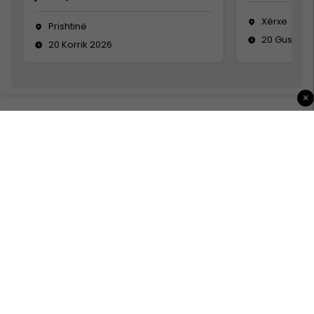
Xërxe
Prishtinë
20 Gusht 2
20 Korrik 2026
×