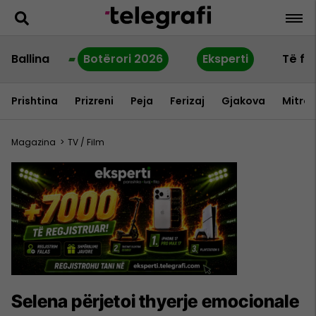
Ballina
Botërori 2026
Eksperti
Të fu
Prishtina
Prizreni
Peja
Ferizaj
Gjakova
Mitrov
Magazina
>
TV / Film
Selena përjetoi thyerje emocionale