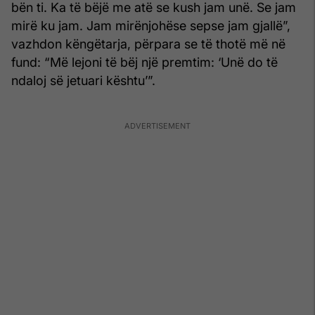
bën ti. Ka të bëjë me atë se kush jam unë. Se jam
mirë ku jam. Jam mirënjohëse sepse jam gjallë”,
vazhdon këngëtarja, përpara se të thotë më në
fund: “Më lejoni të bëj një premtim: ‘Unë do të
ndaloj së jetuari kështu’”.