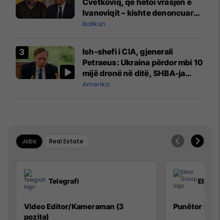
Cvetkoviq, që hetoi vrasjen e
Ivanoviqit – kishte denoncuar
kërcënime ndaj vëllezërve
Ballkan
Vuçiq
Ish-shefi i CIA, gjenerali
Petraeus: Ukraina përdor mbi 10
mijë dronë në ditë, SHBA-ja
mbetet shumë prapa në
Amerika
prodhim
Jobs
Real Estate
Telegrafi
Elkos
Video Editor/Kameraman (3
Punëtor në 
pozita)