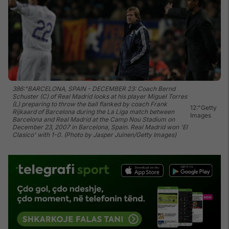
386:"BARCELONA, SPAIN - DECEMBER 23: Coach Bernd
Schuster (C) of Real Madrid looks at his player Miguel Torres
(L) preparing to throw the ball flanked by coach Frank
12:"Getty
Rijkaard of Barcelona during the La Liga match between
Images
Barcelona and Real Madrid at the Camp Nou Stadium on
December 23, 2007 in Barcelona, Spain. Real Madrid won 'El
Clasico' with 1-0. (Photo by Jasper Juinen/Getty Images)