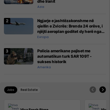
dhe Iranit
Azia
Ngjarje e jashtëzakonshme në
qiellin e Zvicrës: Brenda 24 orëve, i
njëjti aeroplan goditet dy herë nga
rrufeja
Evropa
Policia amerikane pajiset me
automatikun turk SAR 109T -
sukses historik
Amerika
Jobs
Real Estate
Viva Fresh Store
Viva 