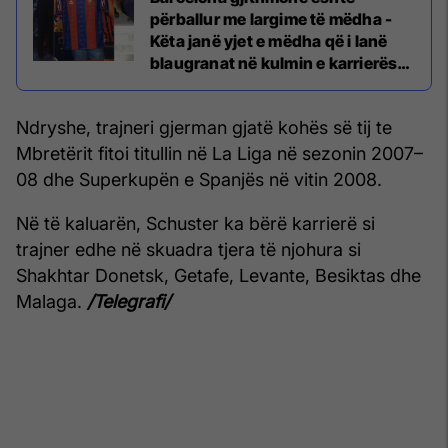
përballur me largime të mëdha -
Këta janë yjet e mëdha që i lanë
blaugranat në kulmin e karrierës
(Foto)
Ndryshe, trajneri gjerman gjatë kohës së tij te
Mbretërit fitoi titullin në La Liga në sezonin 2007–
08 dhe Superkupën e Spanjës në vitin 2008.
Në të kaluarën, Schuster ka bërë karrierë si
trajner edhe në skuadra tjera të njohura si
Shakhtar Donetsk, Getafe, Levante, Besiktas dhe
Malaga.
/Telegrafi/