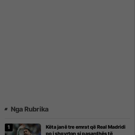
Nga Rubrika
Këta janë tre emrat që Real Madridi
po i shqyrton si pasardhës të