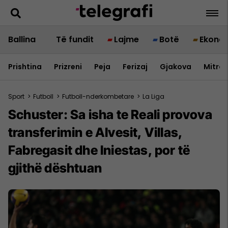
Ballina
Të fundit
Lajme
Botë
Ekono
Prishtina
Prizreni
Peja
Ferizaj
Gjakova
Mitrov
Sport
>
Futboll
>
Futboll-nderkombetare
>
La Liga
Schuster: Sa isha te Reali provova
transferimin e Alvesit, Villas,
Fabregasit dhe Iniestas, por të
gjithë dështuan