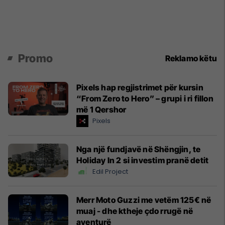
Promo
Reklamo këtu
Pixels hap regjistrimet për kursin
“From Zero to Hero” – grupi i ri fillon
më 1 Qershor
Pixels
Nga një fundjavë në Shëngjin, te
Holiday In 2 si investim pranë detit
Edil Project
Merr Moto Guzzi me vetëm 125€ në
muaj - dhe ktheje çdo rrugë në
aventurë