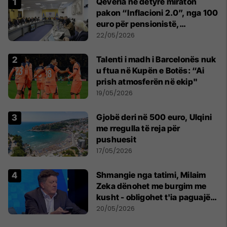
Qeveria në detyrë miraton
pakon “Inflacioni 2.0”, nga 100
euro për pensionistë,
punëtorët privat, fëmijë dhe
22/05/2026
studentë
Talenti i madh i Barcelonës nuk
u ftua në Kupën e Botës: “Ai
prish atmosferën në ekip"
19/05/2026
Gjobë deri në 500 euro, Ulqini
me rregulla të reja për
pushuesit
17/05/2026
Shmangie nga tatimi, Milaim
Zeka dënohet me burgim me
kusht - obligohet t'ia paguajë
ATK-së 81 mijë euro
20/05/2026