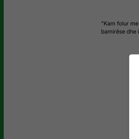
"Kam folur me 
bamirëse dhe 