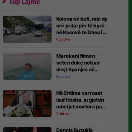
Top Lajme
Kolona në kufi, mbi dy
orë pritje për të hyrë
në Kosovë te Dheu i
Bardhë
Kosovë
Marokeni filmon
veten duke notuar
drejt Spanjës në
ndjekje të ëndrrës
Evropa
evropiane
Në Shtime varroset
Isuf Hoxha, iu gjetën
mbetjet mortore pas
27 vjetësh
Shtime
Dennis Buzukja