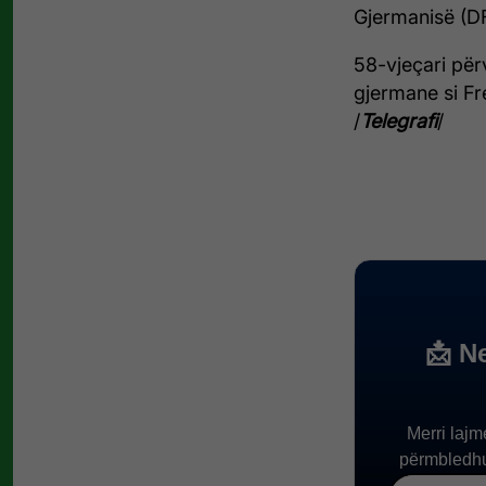
Gjermanisë (DF
58-vjeçari për
gjermane si Fre
/
Telegrafi
/