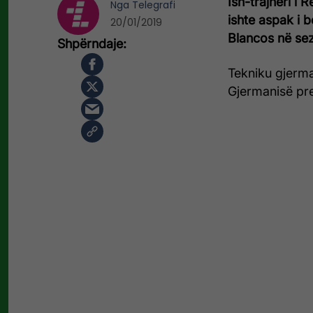
Ish-trajneri i 
Nga
Telegrafi
ishte aspak i 
20/01/2019
Blancos në se
Tekniku gjerman
Gjermanisë pres