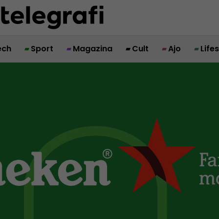
ech
Sport
Magazina
Cult
Ajo
Life