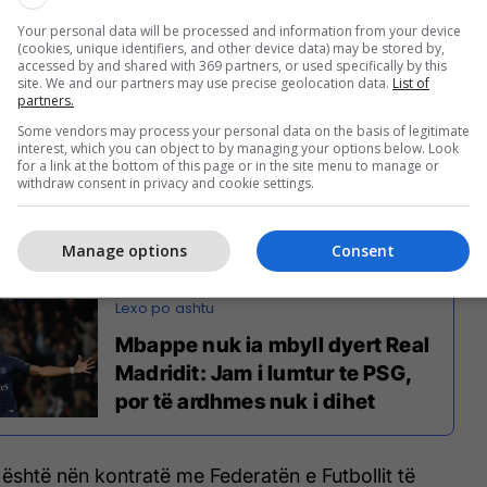
Your personal data will be processed and information from your device
(cookies, unique identifiers, and other device data) may be stored by,
tty Images/Guliver)
accessed by and shared with 369 partners, or used specifically by this
site. We and our partners may use precise geolocation data.
List of
çuditshëm, sikur e befasova. Gjermanët janë
partners.
suar te Reali".
Some vendors may process your personal data on the basis of legitimate
interest, which you can object to by managing your options below. Look
for a link at the bottom of this page or in the site menu to manage or
a i befasuar nëse Reali do tentonte të
withdraw consent in privacy and cookie settings.
me Low gjatë verës", ka thënë Schuster për
Die
Manage options
Consent
Mbappe nuk ia mbyll dyert Real
Madridit: Jam i lumtur te PSG,
por të ardhmes nuk i dihet
 është nën kontratë me Federatën e Futbollit të