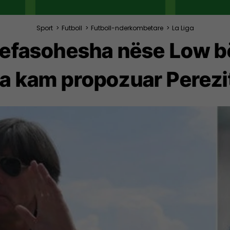
Sport
>
Futboll
>
Futboll-nderkombetare
>
La Liga
efasohesha nëse Low bëhe
ia kam propozuar Perezi