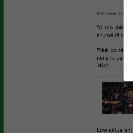
(Foto: Denis Doyle/Ge
"Ai më shikoi 
shumë të vlerë
"Nuk do të ish
nënshkruante 
Welt
.
Low aktualisht