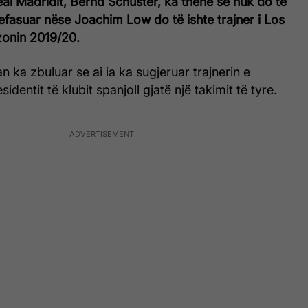
Real Madridit, Bernd Schuster, ka thënë se nuk do të
befasuar nëse Joachim Low do të ishte trajner i Los
zonin 2019/20.
 ka zbuluar se ai ia ka sugjeruar trajnerin e
identit të klubit spanjoll gjatë një takimit të tyre.