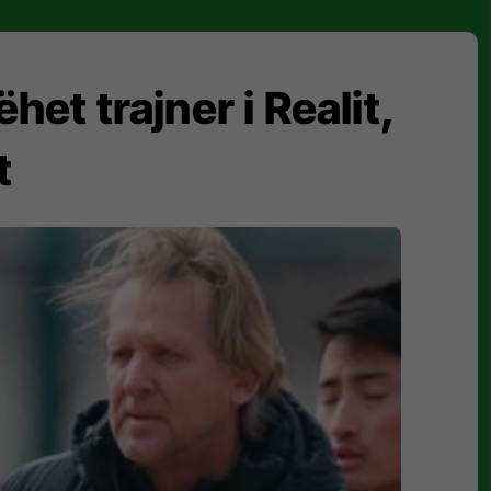
t trajner i Realit,
t