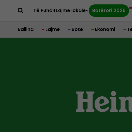
Të Fundit
Lajme lokale
Botërori 2026
Ballina
Lajme
Botë
Ekonomi
T