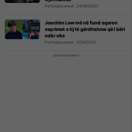
Përfaqësueset
24/06/2021
Joachim Low më në fund sqaron
veprimet e tij të gërditshme që i bëri
ndër vite
Përfaqësueset
21/06/2021