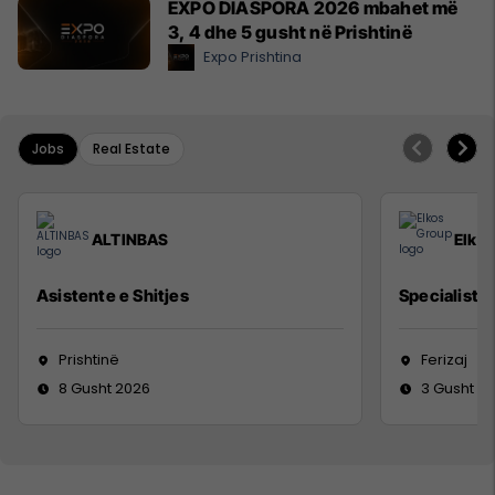
EXPO DIASPORA 2026 mbahet më
3, 4 dhe 5 gusht në Prishtinë
Expo Prishtina
Jobs
Real Estate
ALTINBAS
Elko
Asistente e Shitjes
Specialist M
Prishtinë
Ferizaj
8 Gusht 2026
3 Gusht 2