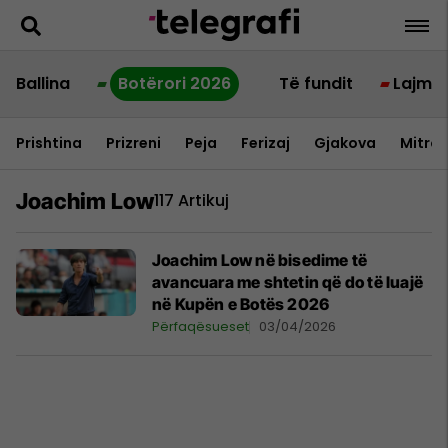
Ballina
Botërori 2026
Të fundit
Lajme
Prishtina
Prizreni
Peja
Ferizaj
Gjakova
Mitrov
Joachim Low
117 Artikuj
Joachim Low në bisedime të
avancuara me shtetin që do të luajë
në Kupën e Botës 2026
Përfaqësueset
03/04/2026