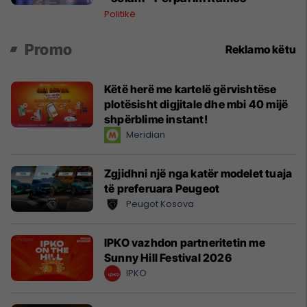
Politikë
Promo
Reklamo këtu
Këtë herë me kartelë gërvishtëse
plotësisht digjitale dhe mbi 40 mijë
shpërblime instant!
Meridian
Zgjidhni një nga katër modelet tuaja
të preferuara Peugeot
Peugot Kosova
IPKO vazhdon partneritetin me
Sunny Hill Festival 2026
IPKO