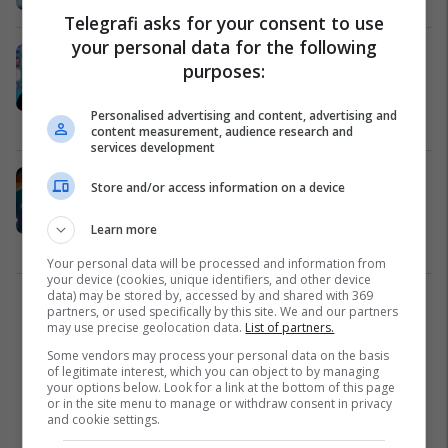
Telegrafi asks for your consent to use
your personal data for the following
Low ngre alarmin te Gjermania:
purposes:
Duhet të jemi më konkretë që ta
mposhtim Portugalinë
Personalised advertising and content, advertising and
Përfaqësueset
18/06/2021
content measurement, audience research and
services development
Low pas humbjes nga Franca: Ishte
Store and/or access information on a device
një lojë brutale dhe intensive,
lojtarët dhanë gjithçka
Learn more
Përfaqësueset
16/06/2021
Your personal data will be processed and information from
your device (cookies, unique identifiers, and other device
data) may be stored by, accessed by and shared with 369
1
partners, or used specifically by this site. We and our partners
may use precise geolocation data.
List of partners.
Some vendors may process your personal data on the basis
of legitimate interest, which you can object to by managing
your options below. Look for a link at the bottom of this page
or in the site menu to manage or withdraw consent in privacy
and cookie settings.