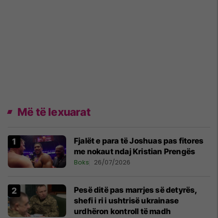
Më të lexuarat
Fjalët e para të Joshuas pas fitores
me nokaut ndaj Kristian Prengës
Boks
26/07/2026
Pesë ditë pas marrjes së detyrës,
shefi i ri i ushtrisë ukrainase
urdhëron kontroll të madh