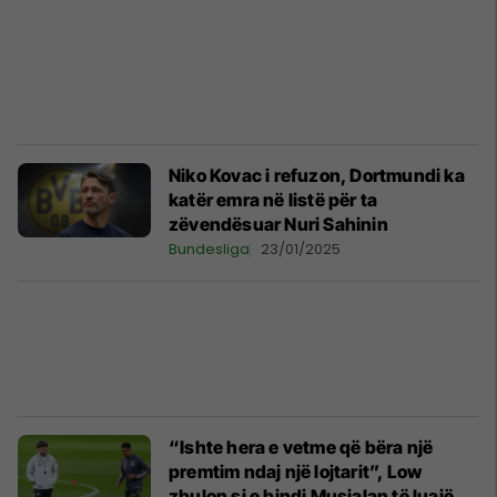
Niko Kovac i refuzon, Dortmundi ka
katër emra në listë për ta
zëvendësuar Nuri Sahinin
Bundesliga
23/01/2025
“Ishte hera e vetme që bëra një
premtim ndaj një lojtarit”, Low
zbulon si e bindi Musialan të luajë