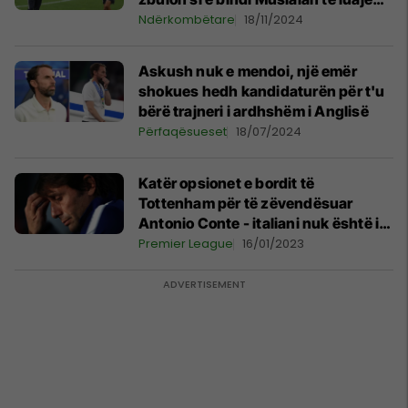
për Gjermaninë
Ndërkombëtare
18/11/2024
Askush nuk e mendoi, një emër
shokues hedh kandidaturën për t'u
bërë trajneri i ardhshëm i Anglisë
Përfaqësueset
18/07/2024
Katër opsionet e bordit të
Tottenham për të zëvendësuar
Antonio Conte - italiani nuk është i
pëlqyer më në Londër
Premier League
16/01/2023