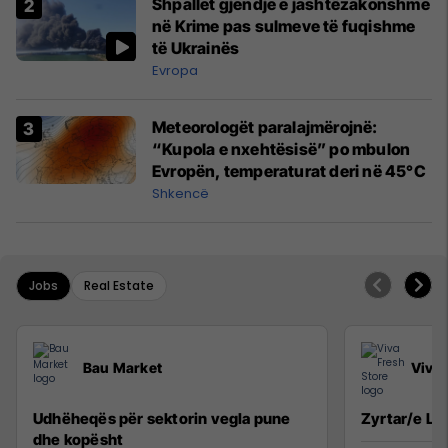
Shpallet gjendje e jashtëzakonshme
në Krime pas sulmeve të fuqishme
të Ukrainës
Evropa
Meteorologët paralajmërojnë:
“Kupola e nxehtësisë” po mbulon
Evropën, temperaturat deri në 45°C
Shkencë
Jobs
Real Estate
Bau Market
Viva 
Udhëheqës për sektorin vegla pune
Zyrtar/e Lig
dhe kopësht