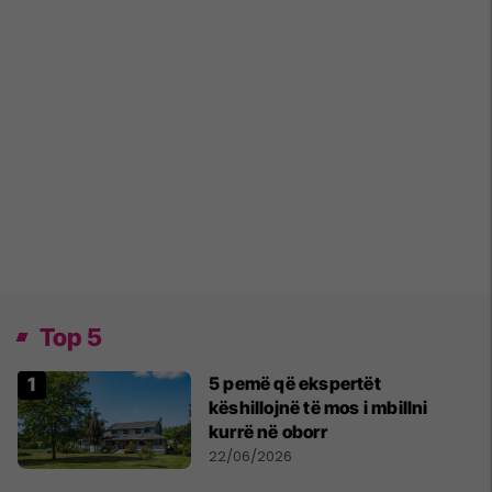
Top 5
5 pemë që ekspertët
këshillojnë të mos i mbillni
kurrë në oborr
22/06/2026