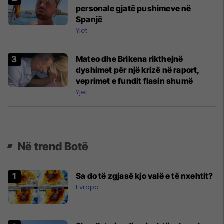
personale gjatë pushimeve në
Spanjë
Yjet
Mateo dhe Brikena rikthejnë
dyshimet për një krizë në raport,
veprimet e fundit flasin shumë
Yjet
Në trend Botë
Sa do të zgjasë kjo valë e të nxehtit?
Evropa