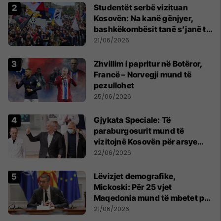
Studentët serbë vizituan
Kosovën: Na kanë gënjyer,
bashkëkombësit tanë s’janë të
shtypur
21/06/2026
Zhvillim i papritur në Botëror,
Francë – Norvegji mund të
pezullohet
25/06/2026
​Gjykata Speciale: Të
paraburgosurit mund të
vizitojnë Kosovën për arsye
humanitare
22/06/2026
Lëvizjet demografike,
Mickoski: Për 25 vjet
Maqedonia mund të mbetet pa
150 mijë deri në 250 mijë
21/06/2026
banorë