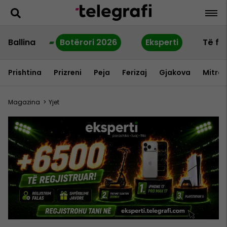
Ballina
Botërori 2026
Eksperti
Të fu
Prishtina
Prizreni
Peja
Ferizaj
Gjakova
Mitrov
Magazina
>
Yjet