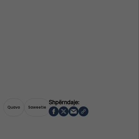
Quavo
Saweetie