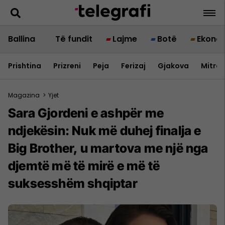
Ballina
Të fundit
Lajme
Botë
Ekono
Prishtina
Prizreni
Peja
Ferizaj
Gjakova
Mitrov
Magazina
>
Yjet
Sara Gjordeni e ashpër me
ndjekësin: Nuk më duhej finalja e
Big Brother, u martova me një nga
djemtë më të mirë e më të
suksesshëm shqiptar