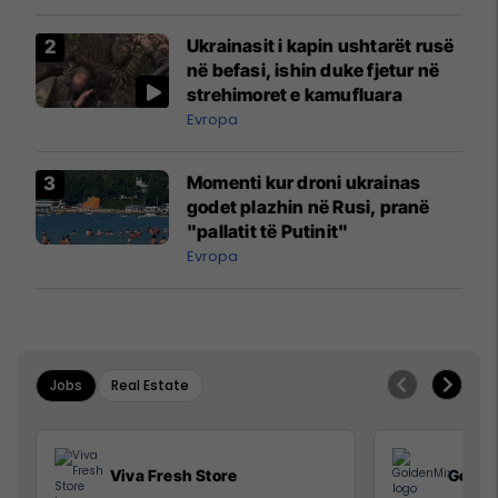
Ukrainasit i kapin ushtarët rusë
në befasi, ishin duke fjetur në
strehimoret e kamufluara
Evropa
Momenti kur droni ukrainas
godet plazhin në Rusi, pranë
"pallatit të Putinit"
Evropa
Jobs
Real Estate
Viva Fresh Store
Golde