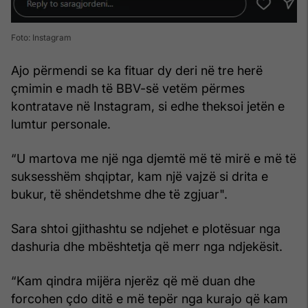
Foto: Instagram
Ajo përmendi se ka fituar dy deri në tre herë
çmimin e madh të BBV-së vetëm përmes
kontratave në Instagram, si edhe theksoi jetën e
lumtur personale.
“U martova me një nga djemtë më të mirë e më të
suksesshëm shqiptar, kam një vajzë si drita e
bukur, të shëndetshme dhe të zgjuar".
Sara shtoi gjithashtu se ndjehet e plotësuar nga
dashuria dhe mbështetja që merr nga ndjekësit.
“Kam qindra mijëra njerëz që më duan dhe
forcohen çdo ditë e më tepër nga kurajo që kam