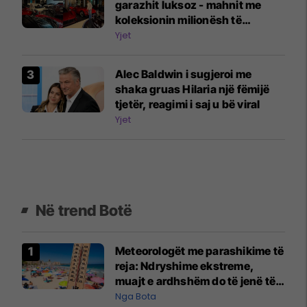
garazhit luksoz - mahnit me
koleksionin milionësh të
veturave
Yjet
Alec Baldwin i sugjeroi me
shaka gruas Hilaria një fëmijë
tjetër, reagimi i saj u bë viral
Yjet
Në trend Botë
Meteorologët me parashikime të
reja: Ndryshime ekstreme,
muajt e ardhshëm do të jenë të
pazakontë
Nga Bota