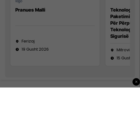
Pranues Malli
Teknolog/e p
Paketimin e 
Për Përpunim
Teknolog/e 
Sigurisë së 
Ferizaj
19 Gusht 2026
Mitrovicë
15 Gusht 20
×