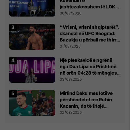
Kuvendin e
jashtëzakonshëm të LDK-
së
30/07/2026
“Vrisni, vrisni shqiptarët”,
skandal në UFC Beograd:
Buzukja u përball me thirrje
anti-shqiptare nga
01/08/2026
tribunat
Një pleskavicë e ngrënë
nga Dua Lipa në Prishtinë
në orën 04:28 të mëngjesit
- dhe bota digjitale serbe
03/08/2026
shpall gjendjen e luftës
Mirlind Daku mes lotëve
përshëndetet me Rubin
Kazanin, do të fitojë
miliona te Spartak Moska
02/08/2026