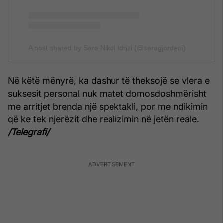
A post shared by Sara Nikol Idrizi (@saragjordeni)
Në këtë mënyrë, ka dashur të theksojë se vlera e
suksesit personal nuk matet domosdoshmërisht
me arritjet brenda një spektakli, por me ndikimin
që ke tek njerëzit dhe realizimin në jetën reale.
/Telegrafi/