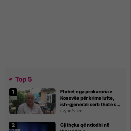
Top 5
Ftohet nga prokuroria e
Kosovës për krime lufte,
ish-gjenerali serb thotë se
dikush e tradhtoi në
02/08/2026
Beograd
Gjithçka që ndodhi në