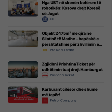
Nga UBT në skenën botërore të
robotikës: Kosova drejt Koresë
së Jugut
UBT
Objekt 2475m² me qira në
Sllatinë të Madhe – hapësirë e
përshtatshme për zhvillimin e
biznesit #16068
Pro Real Estate
Zgjidhni PrishtinaTicket për
udhëtimin tuaj drejt Hamburgut
Prishtina Ticket
Karburant cilësor dhe shumë
më tepër!
Petrol Company