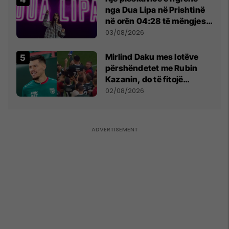
nga Dua Lipa në Prishtinë
në orën 04:28 të mëngjesit
- dhe bota digjitale serbe
03/08/2026
shpall gjendjen e luftës
Mirlind Daku mes lotëve
përshëndetet me Rubin
Kazanin, do të fitojë
miliona te Spartak Moska
02/08/2026