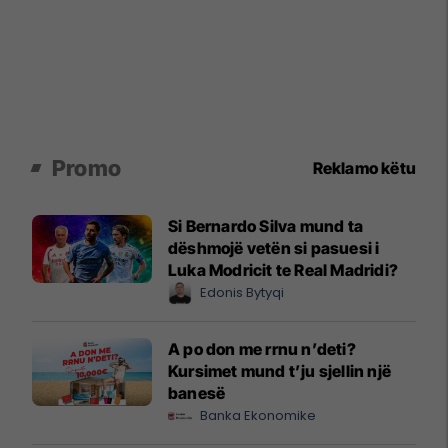
Promo
Reklamo këtu
Si Bernardo Silva mund ta
dëshmojë vetën si pasuesi i
Luka Modricit te Real Madridi?
Edonis Bytyqi
A po don me rrnu n’deti?
Kursimet mund t’ju sjellin një
banesë
Banka Ekonomike