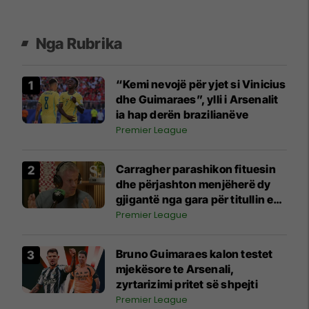
Nga Rubrika
“Kemi nevojë për yjet si Vinicius
dhe Guimaraes”, ylli i Arsenalit
ia hap derën brazilianëve
Premier League
Carragher parashikon fituesin
dhe përjashton menjëherë dy
gjigantë nga gara për titullin e
Ligës Premier
Premier League
Bruno Guimaraes kalon testet
mjekësore te Arsenali,
zyrtarizimi pritet së shpejti
Premier League