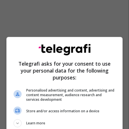
Telegrafi asks for your consent to use
your personal data for the following
purposes:
Personalised advertising and content, advertising and
content measurement, audience research and
Chelsea
Cesc Fabregas
Jose Mourinho
services development
Premier League
Store and/or access information on a device
Learn more