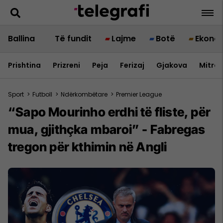
Ballina
Të fundit
Lajme
Botë
Ekono
Prishtina
Prizreni
Peja
Ferizaj
Gjakova
Mitrov
Sport
>
Futboll
>
Ndërkombëtare
>
Premier League
“Sapo Mourinho erdhi të fliste, për
mua, gjithçka mbaroi” - Fabregas
tregon për kthimin në Angli