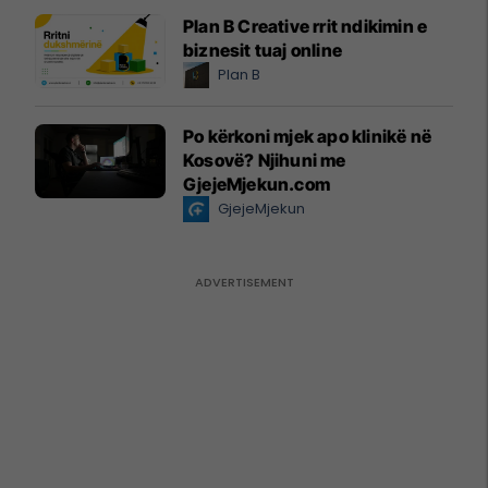
Plan B Creative rrit ndikimin e
biznesit tuaj online
Plan B
Po kërkoni mjek apo klinikë në
Kosovë? Njihuni me
GjejeMjekun.com
GjejeMjekun