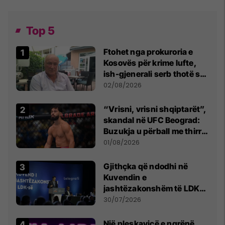
Top 5
Ftohet nga prokuroria e
Kosovës për krime lufte,
ish-gjenerali serb thotë se
dikush e tradhtoi në
02/08/2026
Beograd
“Vrisni, vrisni shqiptarët”,
skandal në UFC Beograd:
Buzukja u përball me thirrje
anti-shqiptare nga
01/08/2026
tribunat
Gjithçka që ndodhi në
Kuvendin e
jashtëzakonshëm të LDK-
së
30/07/2026
Një pleskavicë e ngrënë