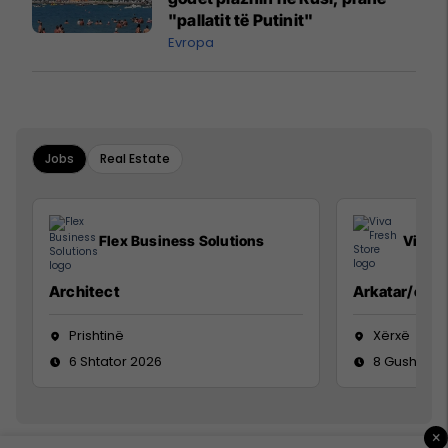
"pallatit të Putinit"
Evropa
Jobs
Real Estate
Flex Business Solutions
Viva F
Architect
Arkatar/e
Prishtinë
Xërxë
6 Shtator 2026
8 Gusht 20
×