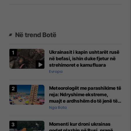
Në trend Botë
Ukrainasit i kapin ushtarët rusë
në befasi, ishin duke fjetur në
strehimoret e kamufluara
Evropa
Meteorologët me parashikime të
reja: Ndryshime ekstreme,
muajt e ardhshëm do të jenë të
pazakontë
Nga Bota
Momenti kur droni ukrainas
godet plazhin në Rusi, pranë