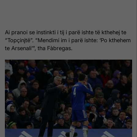
Ai pranoi se instinkti i tij i parë ishte të kthehej te
“Topçinjtë”. “Mendimi im i parë ishte: ‘Po kthehem
te Arsenali’”, tha Fàbregas.