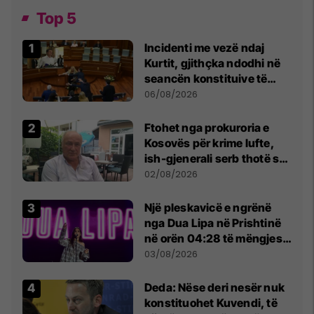
Top 5
Incidenti me vezë ndaj
Kurtit, gjithçka ndodhi në
seancën konstituive të
Kuvendit
06/08/2026
Ftohet nga prokuroria e
Kosovës për krime lufte,
ish-gjenerali serb thotë se
dikush e tradhtoi në
02/08/2026
Beograd
Një pleskavicë e ngrënë
nga Dua Lipa në Prishtinë
në orën 04:28 të mëngjesit
- dhe bota digjitale serbe
03/08/2026
shpall gjendjen e luftës
Deda: Nëse deri nesër nuk
konstituohet Kuvendi, të