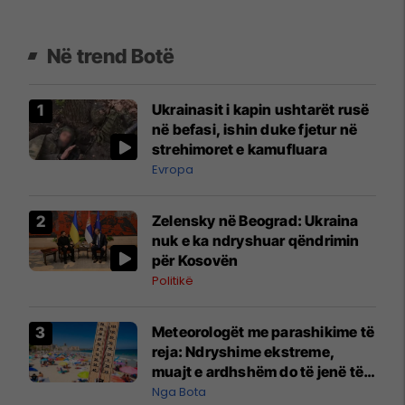
Në trend Botë
Ukrainasit i kapin ushtarët rusë
në befasi, ishin duke fjetur në
strehimoret e kamufluara
Evropa
Zelensky në Beograd: Ukraina
nuk e ka ndryshuar qëndrimin
për Kosovën
Politikë
Meteorologët me parashikime të
reja: Ndryshime ekstreme,
muajt e ardhshëm do të jenë të
pazakontë
Nga Bota