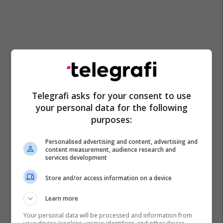
Telegrafi asks for your consent to use
your personal data for the following
purposes:
La Liga
Davide Santon
Transferimet
Galatasaray
Personalised advertising and content, advertising and
content measurement, audience research and
Inter
Real Betis
Serie A
services development
Store and/or access information on a device
Learn more
Your personal data will be processed and information from