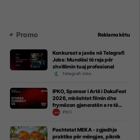
Promo
Reklamo këtu
Konkurset e javës në Telegrafi
Jobs: Mundësi të reja për
zhvillimin tuaj profesional
Telegrafi Jobs
IPKO, Sponsor i Artë i DokuFest
2026, mbështet filmin dhe
frymëzon gjeneratën e re të
krijuesve
IPKO
Pashtetat MEKA - zgjedhje
praktike për mëngjes, piknik