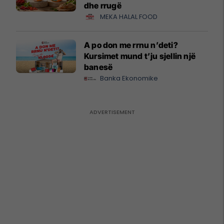
dhe rrugë
MEKA HALAL FOOD
A po don me rrnu n’deti?
Kursimet mund t’ju sjellin një
banesë
Banka Ekonomike