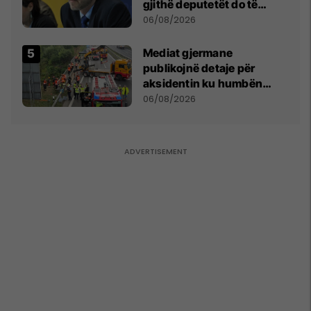
gjithë deputetët do të
bëjnë shkelje të rëndë
06/08/2026
kushtetuese
Mediat gjermane
publikojnë detaje për
aksidentin ku humbën
jetën tre mërgimtarë nga
06/08/2026
Komogllava e Ferizajt