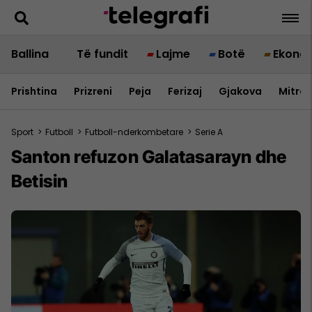
Ballina
Të fundit
Lajme
Botë
Ekono
Prishtina
Prizreni
Peja
Ferizaj
Gjakova
Mitrov
Sport
>
Futboll
>
Futboll-nderkombetare
>
Serie A
Santon refuzon Galatasarayn dhe
Betisin