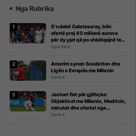
Nga Rubrika
S’ndalet Galatasaray, bën
ofertë prej 40 milionë eurove
për dy yjet që po shkëlqejnë te
Arsenali dhe Milani
Ligat tjera
Amorim synon Scudetton dhe
Ligën e Evropës me Milanin
Serie A
Jashari flet për gjithçka:
Objektivat me Milanin, Modricin,
minutat dhe ofertat nga
Juventusi e Atalanta
Serie A