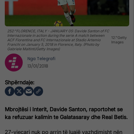
252:"FLORENCE, ITALY - JANUARY 05: Davide Santon of FC
Internazionale in action during the serie A match between
12:"Getty
ACF Fiorentina and FC Internazionale at Stadio Artemio
Images
Franchi on January 5, 2018 in Florence, Italy. (Photo by
Gabriele Maltinti/Getty Images)
Nga
Telegrafi
13/01/2018
Mbrojtësi i Interit, Davide Santon, raportohet se
ka refuzuar kalimin te Galatasaray dhe Real Betis.
27-vjeçari nuk po arrin të luajë vazhdimisht nën