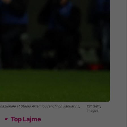
nazionale at Stadio Artemio Franchi on January 5,
12:"Getty
Images
Top Lajme