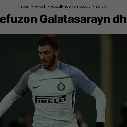
Sport
>
Futboll
>
Futboll-nderkombetare
>
Serie A
efuzon Galatasarayn dh