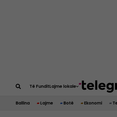
Të Fundit
Lajme lokale
Ballina
Lajme
Botë
Ekonomi
T