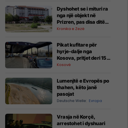
Dyshohet se i mituri ra
nga një objekt në
Prizren, pas disa ditësh
ndërroi jetë në QKUK
Kronika e Zezë
​Pikat kufitare për
hyrje-dalje nga
Kosova, pritjet deri 15
minuta
Kosovë
Lumenjtë e Evropës po
thahen, këto janë
pasojat
Deutsche Welle
Evropa
Vrasja në Korçë,
arrestohet i dyshuari