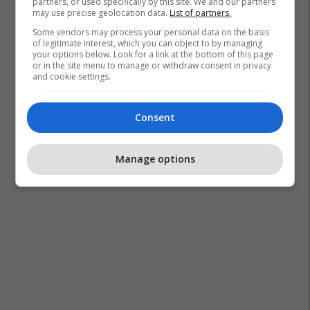
partners, or used specifically by this site. We and our partners
may use precise geolocation data.
List of partners.
Some vendors may process your personal data on the basis
of legitimate interest, which you can object to by managing
your options below. Look for a link at the bottom of this page
or in the site menu to manage or withdraw consent in privacy
and cookie settings.
Consent
Sami Sermaxhaj
Kombëtarja E Kosovës Për Femra
Manage options