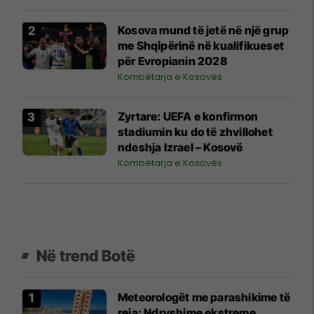
mund të luajë për Kosovën
Kosova mund të jetë në një grup
me Shqipërinë në kualifikueset
për Evropianin 2028
Kombëtarja e Kosovës
Zyrtare: UEFA e konfirmon
stadiumin ku do të zhvillohet
ndeshja Izrael – Kosovë
Kombëtarja e Kosovës
Në trend Botë
Meteorologët me parashikime të
reja: Ndryshime ekstreme,