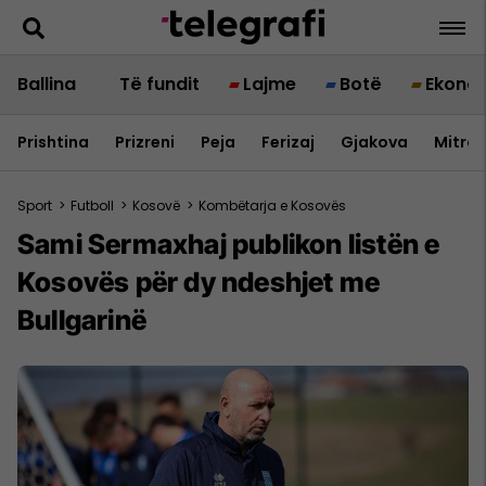
Ballina
Të fundit
Lajme
Botë
Ekono
Prishtina
Prizreni
Peja
Ferizaj
Gjakova
Mitrov
Sport
>
Futboll
>
Kosovë
>
Kombëtarja e Kosovës
Sami Sermaxhaj publikon listën e
Kosovës për dy ndeshjet me
Bullgarinë