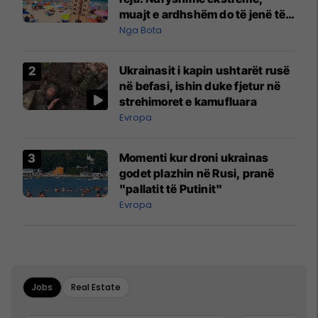
muajt e ardhshëm do të jenë të
pazakontë
Nga Bota
Ukrainasit i kapin ushtarët rusë
në befasi, ishin duke fjetur në
strehimoret e kamufluara
Evropa
Momenti kur droni ukrainas
godet plazhin në Rusi, pranë
"pallatit të Putinit"
Evropa
Jobs
Real Estate