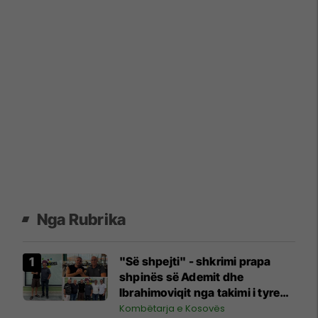
Nga Rubrika
"Së shpejti" - shkrimi prapa
shpinës së Ademit dhe
Ibrahimoviqit nga takimi i tyre
shihet si shenjë që ylli i Bayernit
Kombëtarja e Kosovës