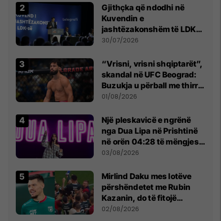
Gjithçka që ndodhi në
Kuvendin e
jashtëzakonshëm të LDK-
së
30/07/2026
“Vrisni, vrisni shqiptarët”,
skandal në UFC Beograd:
Buzukja u përball me thirrje
anti-shqiptare nga
01/08/2026
tribunat
Një pleskavicë e ngrënë
nga Dua Lipa në Prishtinë
në orën 04:28 të mëngjesit
- dhe bota digjitale serbe
03/08/2026
shpall gjendjen e luftës
Mirlind Daku mes lotëve
përshëndetet me Rubin
Kazanin, do të fitojë
miliona te Spartak Moska
02/08/2026