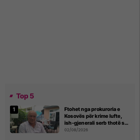
Top 5
Ftohet nga prokuroria e
Kosovës për krime lufte,
ish-gjenerali serb thotë se
dikush e tradhtoi në
02/08/2026
Beograd