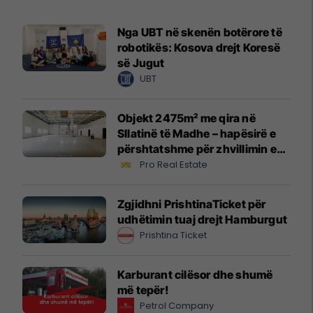
Nga UBT në skenën botërore të
robotikës: Kosova drejt Koresë
së Jugut
UBT
Objekt 2475m² me qira në
Sllatinë të Madhe – hapësirë e
përshtatshme për zhvillimin e
biznesit #16068
Pro Real Estate
Zgjidhni PrishtinaTicket për
udhëtimin tuaj drejt Hamburgut
Prishtina Ticket
Karburant cilësor dhe shumë
më tepër!
Petrol Company