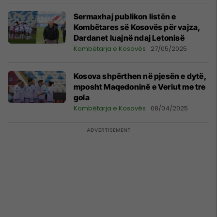
Sermaxhaj publikon listën e
Kombëtares së Kosovës për vajza,
Dardanet luajnë ndaj Letonisë
Kombëtarja e Kosovës
27/05/2025
Kosova shpërthen në pjesën e dytë,
mposht Maqedoninë e Veriut me tre
gola
Kombëtarja e Kosovës
08/04/2025