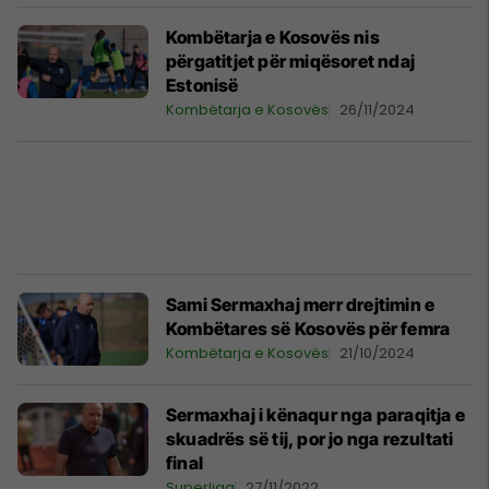
Kombëtarja e Kosovës nis
përgatitjet për miqësoret ndaj
Estonisë
Kombëtarja e Kosovës
26/11/2024
Sami Sermaxhaj merr drejtimin e
Kombëtares së Kosovës për femra
Kombëtarja e Kosovës
21/10/2024
Sermaxhaj i kënaqur nga paraqitja e
skuadrës së tij, por jo nga rezultati
final
Superliga
27/11/2022