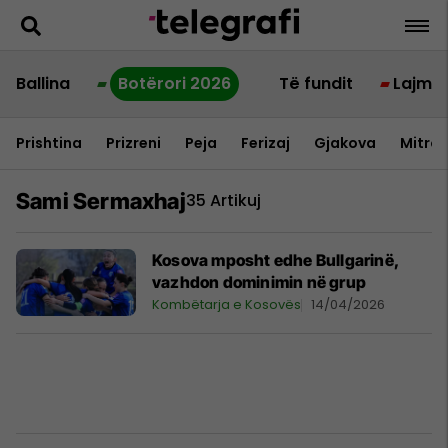
Ballina
Botërori 2026
Të fundit
Lajme
Prishtina
Prizreni
Peja
Ferizaj
Gjakova
Mitrov
Sami Sermaxhaj
35 Artikuj
Kosova mposht edhe Bullgarinë,
vazhdon dominimin në grup
Kombëtarja e Kosovës
14/04/2026