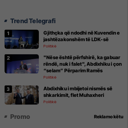
Trend Telegrafi
Gjithçka që ndodhi në Kuvendin e
jashtëzakonshëm të LDK-së
Politikë
"Nëse është përfshirë, ka gabuar
rëndë, nuk i falet", Abdixhiku i çon
“selam” Përparim Ramës
Politikë
Abdixhiku i mbijetoi nismës së
shkarkimit, flet Muhaxheri
Politikë
Promo
Reklamo këtu