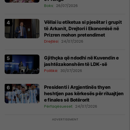
Boks
26/07/2026
Vëllai iu etiketua si pjesëtar i grupit
të Arkanit, Drejtori i Ekonomisë në
Prizren mohon pretendimet
Drejtësi
24/07/2026
Gjithçka që ndodhi në Kuvendin e
jashtëzakonshëm të LDK-së
Politikë
30/07/2026
Presidenti i Argjentinës thyen
heshtjen pas kërkesës për riluajtjen
e finales së Botërorit
Përfaqësueset
24/07/2026