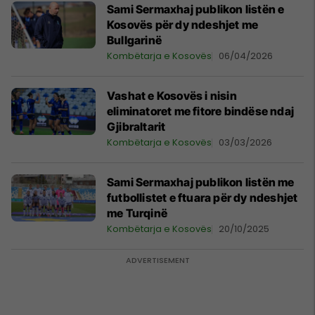
Sami Sermaxhaj publikon listën e
Kosovës për dy ndeshjet me
Bullgarinë
Kombëtarja e Kosovës
06/04/2026
Vashat e Kosovës i nisin
eliminatoret me fitore bindëse ndaj
Gjibraltarit
Kombëtarja e Kosovës
03/03/2026
Sami Sermaxhaj publikon listën me
futbollistet e ftuara për dy ndeshjet
me Turqinë
Kombëtarja e Kosovës
20/10/2025