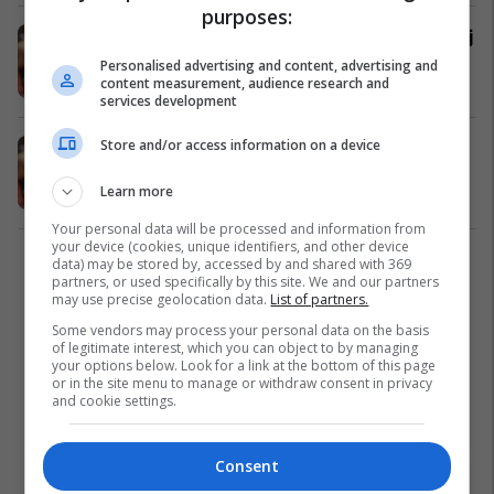
purposes:
Sermaxhaj përgëzon futbollistët e tij
për fitoren e thellë ndaj Trepçës '89
Personalised advertising and content, advertising and
content measurement, audience research and
Superliga
29/10/2022
services development
Store and/or access information on a device
Sermaxhaj pas humbjes: E vështirë
kundër një skuadre si Ballkani
Learn more
Superliga
09/10/2022
Your personal data will be processed and information from
your device (cookies, unique identifiers, and other device
data) may be stored by, accessed by and shared with 369
1
partners, or used specifically by this site. We and our partners
may use precise geolocation data.
List of partners.
Some vendors may process your personal data on the basis
of legitimate interest, which you can object to by managing
your options below. Look for a link at the bottom of this page
or in the site menu to manage or withdraw consent in privacy
and cookie settings.
Consent