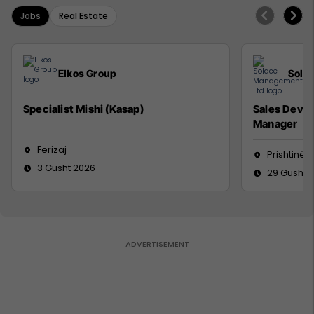
Jobs
Real Estate
Elkos Group
Sola
Specialist Mishi (Kasap)
Sales Deve
Manager
Ferizaj
Prishtinë
3 Gusht 2026
29 Gusht 