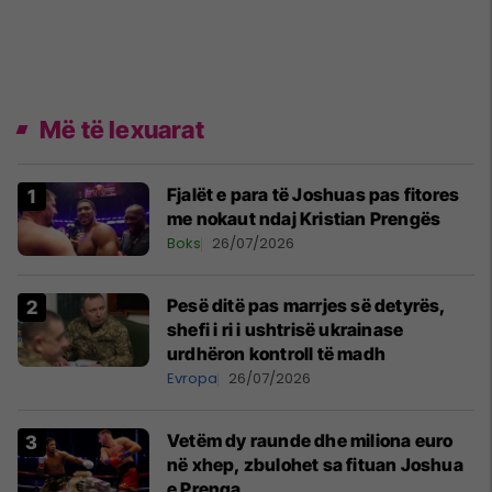
Më të lexuarat
Fjalët e para të Joshuas pas fitores
me nokaut ndaj Kristian Prengës
Boks
26/07/2026
Pesë ditë pas marrjes së detyrës,
shefi i ri i ushtrisë ukrainase
urdhëron kontroll të madh
Evropa
26/07/2026
Vetëm dy raunde dhe miliona euro
në xhep, zbulohet sa fituan Joshua
e Prenga