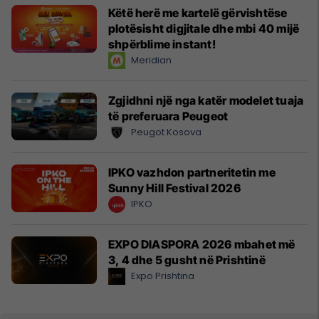
Këtë herë me kartelë gërvishtëse
plotësisht digjitale dhe mbi 40 mijë
shpërblime instant!
Meridian
Zgjidhni një nga katër modelet tuaja
të preferuara Peugeot
Peugot Kosova
IPKO vazhdon partneritetin me
Sunny Hill Festival 2026
IPKO
EXPO DIASPORA 2026 mbahet më
3, 4 dhe 5 gusht në Prishtinë
Expo Prishtina