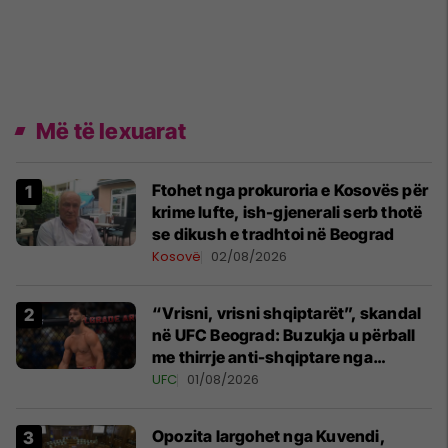
Më të lexuarat
Ftohet nga prokuroria e Kosovës për
krime lufte, ish-gjenerali serb thotë
se dikush e tradhtoi në Beograd
Kosovë
02/08/2026
“Vrisni, vrisni shqiptarët”, skandal
në UFC Beograd: Buzukja u përball
me thirrje anti-shqiptare nga
tribunat
UFC
01/08/2026
Opozita largohet nga Kuvendi,