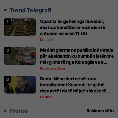
Trend Telegrafi
Opozita largohet nga Kuvendi,
seanca konstituive vazhdon të
shtunën në orën 11:00
Kosovë
Mediat gjermane publikojnë detaje
për aksidentin ku humbën jetën tre
mërgimtarë nga Komogllava e
Ferizajt
Kronika e Zezë
Deda: Nëse deri nesër nuk
konstituohet Kuvendi, të gjithë
deputetët do të bëjnë shkelje të
rëndë kushtetuese
Politikë
Promo
Reklamo këtu