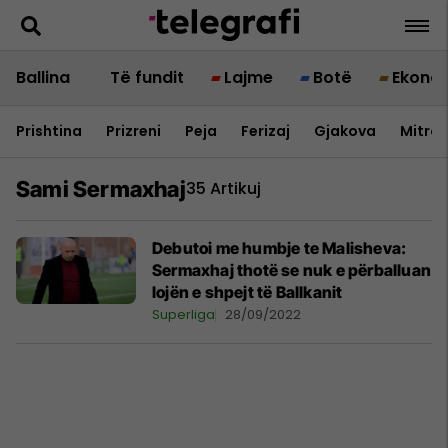
Ballina
Të fundit
Lajme
Botë
Ekono
Prishtina
Prizreni
Peja
Ferizaj
Gjakova
Mitrov
Sami Sermaxhaj
35 Artikuj
Debutoi me humbje te Malisheva:
Sermaxhaj thotë se nuk e përballuan
lojën e shpejt të Ballkanit
Superliga
28/09/2022