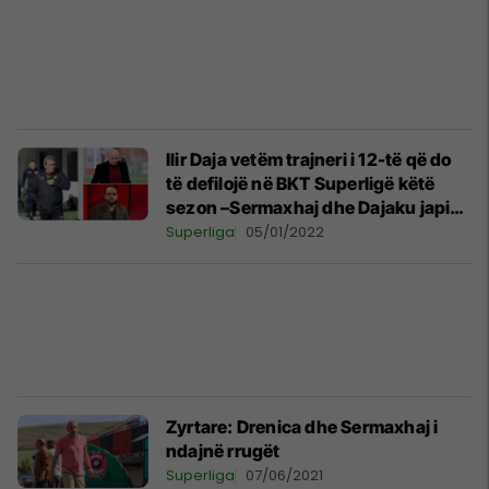
Ilir Daja vetëm trajneri i 12-të që do
të defilojë në BKT Superligë këtë
sezon –Sermaxhaj dhe Dajaku japin
mendimet për ndryshimet e rralla të
Superliga
05/01/2022
trajnerëve
Zyrtare: Drenica dhe Sermaxhaj i
ndajnë rrugët
Superliga
07/06/2021