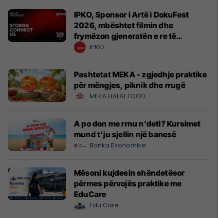
IPKO, Sponsor i Artë i DokuFest
2026, mbështet filmin dhe
frymëzon gjeneratën e re të
krijuesve
IPKO
Pashtetat MEKA - zgjedhje praktike
për mëngjes, piknik dhe rrugë
MEKA HALAL FOOD
A po don me rrnu n’deti? Kursimet
mund t’ju sjellin një banesë
Banka Ekonomike
Mësoni kujdesin shëndetësor
përmes përvojës praktike me
EduCare
Edu Care