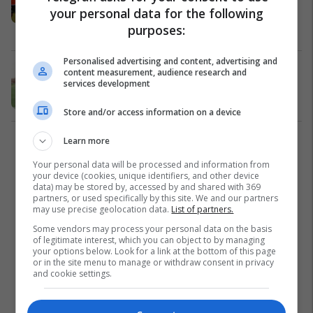
your personal data for the following
do ta marrë drejtimin e klubit: Nuk u
purposes:
pajtova për masat disiplinore ndaj
Superliga
15/04/2019
lojtarëve
Personalised advertising and content, advertising and
Ballkani në bisedime me Gani
content measurement, audience research and
services development
Sejdiun, marrëveshje çështje orësh
Superliga
15/04/2019
Store and/or access information on a device
Learn more
2
Your personal data will be processed and information from
your device (cookies, unique identifiers, and other device
data) may be stored by, accessed by and shared with 369
partners, or used specifically by this site. We and our partners
may use precise geolocation data.
List of partners.
Some vendors may process your personal data on the basis
of legitimate interest, which you can object to by managing
your options below. Look for a link at the bottom of this page
or in the site menu to manage or withdraw consent in privacy
and cookie settings.