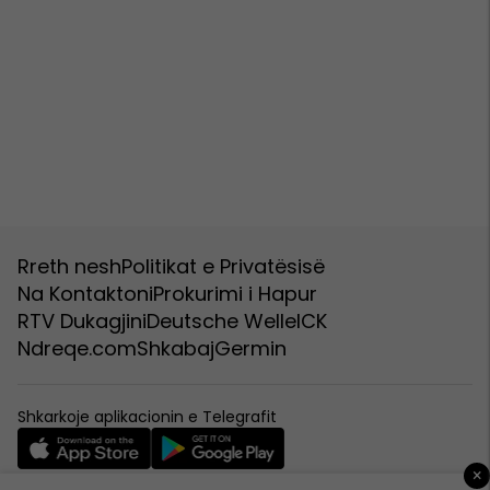
Rreth nesh
Politikat e Privatësisë
Na Kontaktoni
Prokurimi i Hapur
RTV Dukagjini
Deutsche Welle
ICK
Ndreqe.com
Shkabaj
Germin
Shkarkoje aplikacionin e Telegrafit
×