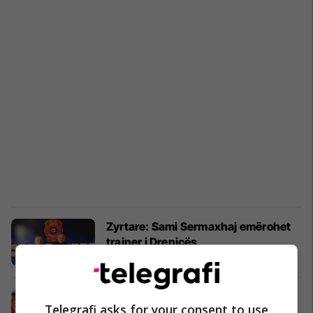
Zyrtare: Sami Sermaxhaj emërohet
trajner i Drenicës
Superliga
24/03/2021
Sermaxhaj thotë se u shkarkua nga
Telegrafi asks for your consent to use
Ballkani dhe zbulon se Gani Sejdiu