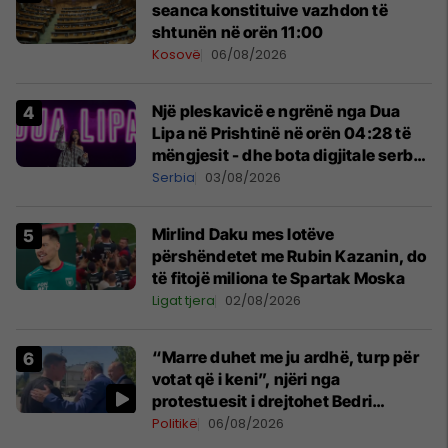
seanca konstituive vazhdon të
shtunën në orën 11:00
Kosovë
06/08/2026
Një pleskavicë e ngrënë nga Dua
Lipa në Prishtinë në orën 04:28 të
mëngjesit - dhe bota digjitale serbe
shpall gjendjen e luftës
Serbia
03/08/2026
Mirlind Daku mes lotëve
përshëndetet me Rubin Kazanin, do
të fitojë miliona te Spartak Moska
Ligat tjera
02/08/2026
“Marre duhet me ju ardhë, turp për
votat që i keni”, njëri nga
protestuesit i drejtohet Bedri
Hamzës
Politikë
06/08/2026