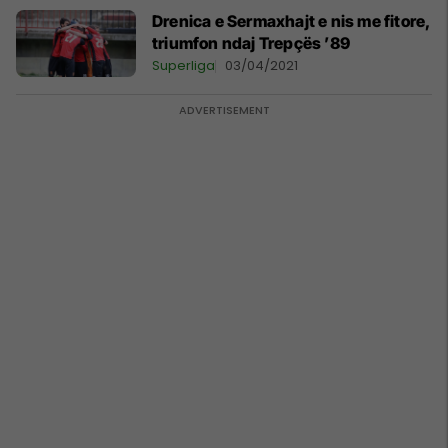
Drenica e Sermaxhajt e nis me fitore,
triumfon ndaj Trepçës ’89
Superliga
03/04/2021