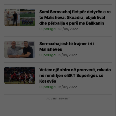
Sami Sermaxhaj flet për detyrën e re
te Malisheva: Skuadra, objektivat
dhe përballja e parë me Ballkanin
Superliga
23/09/2022
Sermaxhaj është trajner i ri i
Malishevës
Superliga
19/09/2022
Vetëm një xhiro në pranverë, rokada
në renditjen e BKT Superligës së
Kosovës
Superliga
16/02/2022