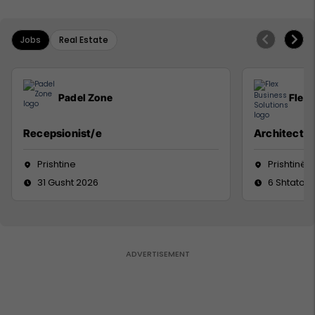
Jobs
Real Estate
Padel Zone
Flex 
Recepsionist/e
Architect
Prishtine
Prishtinë
31 Gusht 2026
6 Shtator 