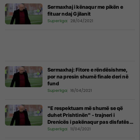
Sermaxhaj i kënaqur me pikën e
fituar ndaj Gjilanit
Superliga
28/04/2021
Sermaxhaj: Fitore e rëndësishme,
por na presin shumë finale deri në
fund
Superliga
16/04/2021
"E respektuam më shumë se që
duhet Prishtinën" - trajneri i
Drenicës i pakënaqur pas disfatës
që pësuan në shtëpi
Superliga
11/04/2021