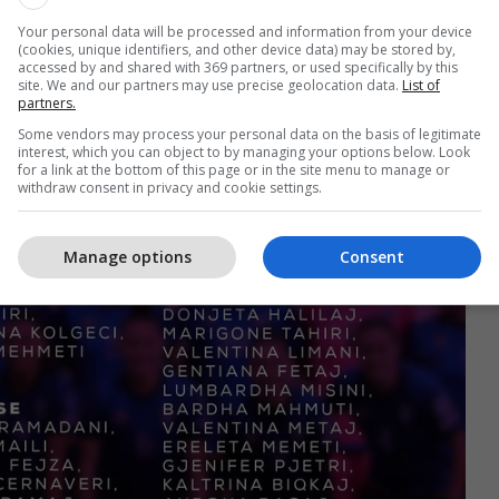
atitjet në ditët në vijim, përpara nisjes drejt
Your personal data will be processed and information from your device
ynimin për të vazhduar paraqitjet pozitive në këtë
(cookies, unique identifiers, and other device data) may be stored by,
accessed by and shared with 369 partners, or used specifically by this
bëtare.
/Telegrafi/
site. We and our partners may use precise geolocation data.
List of
partners.
Some vendors may process your personal data on the basis of legitimate
interest, which you can object to by managing your options below. Look
for a link at the bottom of this page or in the site menu to manage or
withdraw consent in privacy and cookie settings.
Manage options
Consent