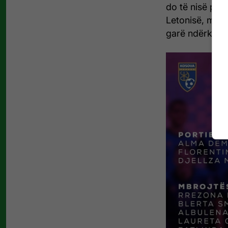
do të nisë përg
Letonisë, me s
garë ndërkom