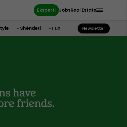
Eksperti
Jobs
Real Estate
style
Shëndeti
Fun
Newsletter