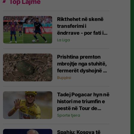
Top Lajme
Rikthehet në skenë
transferimi i
ëndrrave - por fati i
Fisnik Asllanit
La Liga
vazhdon të varet nga
Ferran Torres
Prishtina premton
mbrojtje nga stuhitë,
fermerët dyshojnë në
mbrojtjen nga
Bujqësi
breshëri
Tadej Pogacar hyn në
histori me triumfin e
pestë në Tour de
France
Sporte tjera
Spahiu: Kosova të