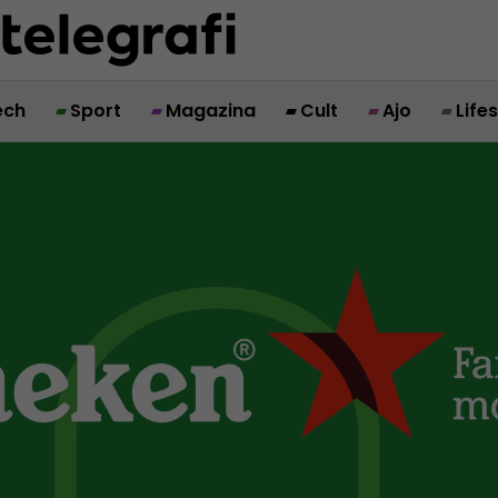
ech
Sport
Magazina
Cult
Ajo
Life