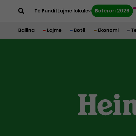
Të Fundit
Lajme lokale
Botërori 2026
Ballina
Lajme
Botë
Ekonomi
T