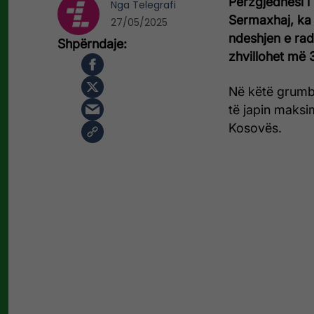
Përzgjedhësi 
Nga
Telegrafi
Sermaxhaj, ka p
27/05/2025
ndeshjen e rad
zhvillohet më 
Në këtë grumbul
të japin maksi
Kosovës.