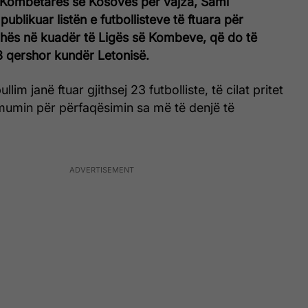
i Kombëtares së Kosovës për vajza, Sami
ublikuar listën e futbollisteve të ftuara për
hës në kuadër të Ligës së Kombeve, që do të
3 qershor kundër Letonisë.
lim janë ftuar gjithsej 23 futbolliste, të cilat pritet
mumin për përfaqësimin sa më të denjë të