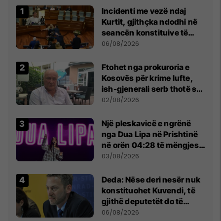
Incidenti me vezë ndaj
Kurtit, gjithçka ndodhi në
seancën konstituive të
Kuvendit
06/08/2026
Ftohet nga prokuroria e
Kosovës për krime lufte,
ish-gjenerali serb thotë se
dikush e tradhtoi në
02/08/2026
Beograd
Një pleskavicë e ngrënë
nga Dua Lipa në Prishtinë
në orën 04:28 të mëngjesit
- dhe bota digjitale serbe
03/08/2026
shpall gjendjen e luftës
Deda: Nëse deri nesër nuk
konstituohet Kuvendi, të
gjithë deputetët do të
bëjnë shkelje të rëndë
06/08/2026