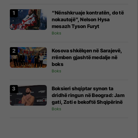
“Nënshkruaje kontratën, do të
nokautojë”, Nelson Hysa
mesazh Tyson Furyt
Boks
Kosova shkëlqen në Sarajevë,
rrëmben gjashtë medalje në
boks
Boks
Boksieri shqiptar synon ta
dridhë ringun në Beograd: Jam
gati, Zoti e bekoftë Shqipërinë
Boks