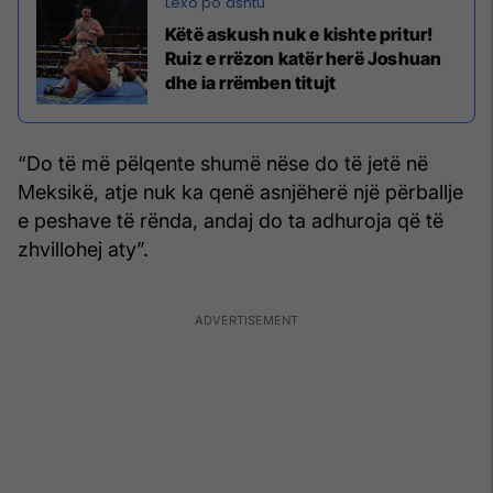
Këtë askush nuk e kishte pritur!
Ruiz e rrëzon katër herë Joshuan
dhe ia rrëmben titujt
“Do të më pëlqente shumë nëse do të jetë në
Meksikë, atje nuk ka qenë asnjëherë një përballje
e peshave të rënda, andaj do ta adhuroja që të
zhvillohej aty”.