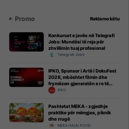
Promo
Reklamo këtu
Konkurset e javës në Telegrafi
Jobs: Mundësi të reja për
zhvillimin tuaj profesional
Telegrafi Jobs
IPKO, Sponsor i Artë i DokuFest
2026, mbështet filmin dhe
frymëzon gjeneratën e re të
krijuesve
IPKO
Pashtetat MEKA - zgjedhje
praktike për mëngjes, piknik
dhe rrugë
MEKA HALAL FOOD