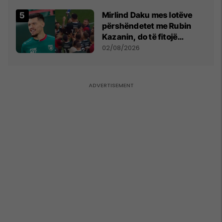
kushtetuese
Mirlind Daku mes lotëve
përshëndetet me Rubin
Kazanin, do të fitojë
miliona te Spartak Moska
02/08/2026