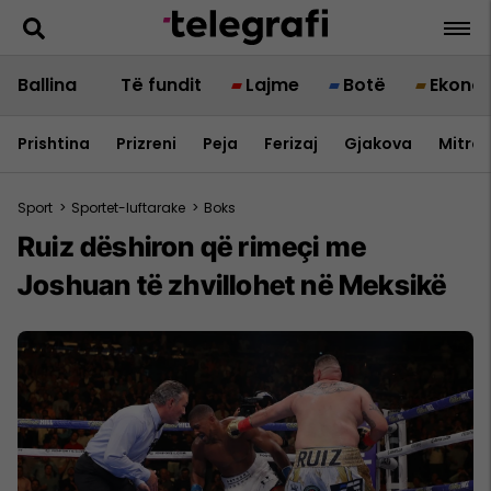
Ballina
Të fundit
Lajme
Botë
Ekono
Prishtina
Prizreni
Peja
Ferizaj
Gjakova
Mitrov
Sport
>
Sportet-luftarake
>
Boks
Ruiz dëshiron që rimeçi me
Joshuan të zhvillohet në Meksikë