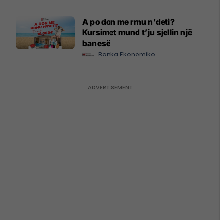
A po don me rrnu n’deti?
Kursimet mund t’ju sjellin një
banesë
Banka Ekonomike