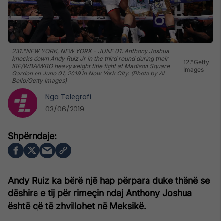
231:"NEW YORK, NEW YORK - JUNE 01: Anthony Joshua
knocks down Andy Ruiz Jr in the third round during their
12:"Getty
IBF/WBA/WBO heavyweight title fight at Madison Square
Images
Garden on June 01, 2019 in New York City. (Photo by Al
Bello/Getty Images)
Nga
Telegrafi
03/06/2019
Andy Ruiz ka bërë një hap përpara duke thënë se
dëshira e tij për rimeçin ndaj Anthony Joshua
është që të zhvillohet në Meksikë.