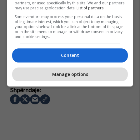
partners, or used specifically by this site. We and our partners
may use precise geolocation data.
List of partners.
Some vendors may process your personal data on the basis
of legitimate interest, which you can object to by managing
your options below. Look for a link at the bottom of this page
or in the site menu to manage or withdraw consent in privacy
and cookie settings.
Consent
Manage options
Anthony Joshua
Boks
Andy Ruiz