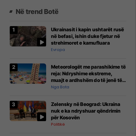
Në trend Botë
Ukrainasit i kapin ushtarët rusë
në befasi, ishin duke fjetur në
strehimoret e kamufluara
Evropa
Meteorologët me parashikime të
reja: Ndryshime ekstreme,
muajt e ardhshëm do të jenë të
pazakontë
Nga Bota
Zelensky në Beograd: Ukraina
nuk e ka ndryshuar qëndrimin
për Kosovën
Politikë