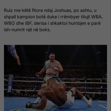
Ruiz me këtë fitore ndaj Joshuas, po ashtu, u
shpall kampion botë duke i rrëmbyer titujt WBA,
WBO dhe IBF, derisa i shkaktoi humbjen e parë
ish-numrit një në boks.