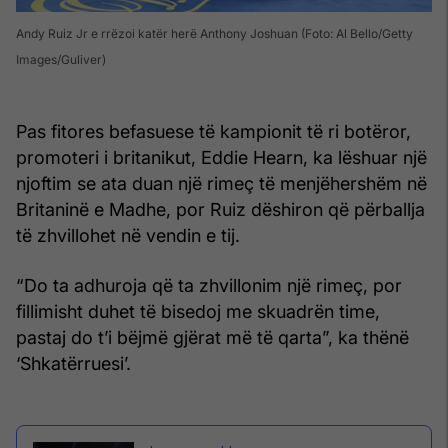
Andy Ruiz Jr e rrëzoi katër herë Anthony Joshuan (Foto: Al Bello/Getty
Images/Guliver)
Pas fitores befasuese të kampionit të ri botëror,
promoteri i britanikut, Eddie Hearn, ka lëshuar një
njoftim se ata duan një rimeç të menjëhershëm në
Britaninë e Madhe, por Ruiz dëshiron që përballja
të zhvillohet në vendin e tij.
“Do ta adhuroja që ta zhvillonim një rimeç, por
fillimisht duhet të bisedoj me skuadrën time,
pastaj do t’i bëjmë gjërat më të qarta”, ka thënë
‘Shkatërruesi’.