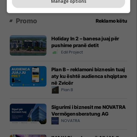
Manage options
Promo
Reklamo këtu
Holiday In 2 – banesa juaj për
pushime pranë detit
Edil Project
Plan B – reklamoni biznesin tuaj
aty ku është audienca shqiptare
në Zvicër
Plan B
Sigurimi i biznesit me NOVATRA
Vermögensberatung AG
NOVATRA