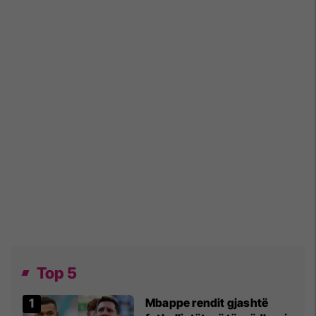
Top 5
Mbappe rendit gjashtë