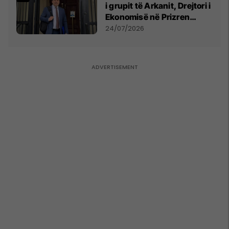
i grupit të Arkanit, Drejtori i
Ekonomisë në Prizren
mohon pretendimet
24/07/2026