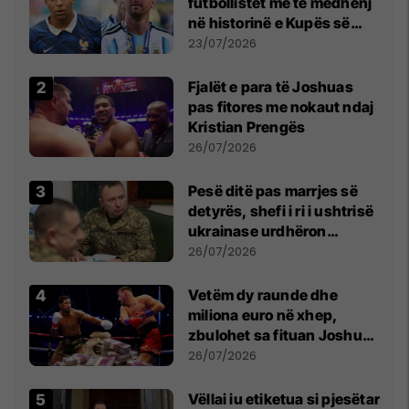
futbollistët më të mëdhenj
në historinë e Kupës së
Botës, Messi mbetet i dyti
23/07/2026
Fjalët e para të Joshuas
pas fitores me nokaut ndaj
Kristian Prengës
26/07/2026
Pesë ditë pas marrjes së
detyrës, shefi i ri i ushtrisë
ukrainase urdhëron
kontroll të madh
26/07/2026
Vetëm dy raunde dhe
miliona euro në xhep,
zbulohet sa fituan Joshua
e Prenga
26/07/2026
Vëllai iu etiketua si pjesëtar