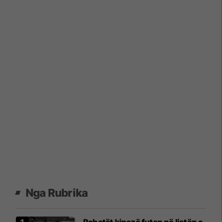
Nga Rubrika
Robotët kinezë futen në listën e