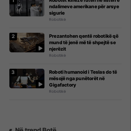
ndalimeve amerikane për arsye
sigurie
Robotikë
Prezantohen qentë robotikë që
mund të jenë më të shpejtë se
njerëzit
Robotikë
Roboti humanoid i Teslas do të
mësojë nga punëtorët në
Gigafactory
Robotikë
Në trend Botë