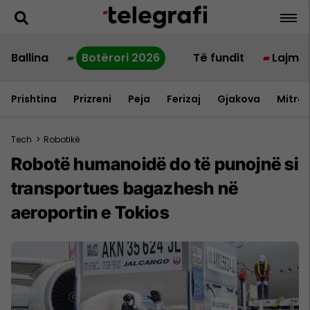
Ballina
Botërori 2026
Të fundit
Lajme
Prishtina
Prizreni
Peja
Ferizaj
Gjakova
Mitrov
Tech
>
Robotikë
Robotë humanoidë do të punojnë si
transportues bagazhesh në
aeroportin e Tokios