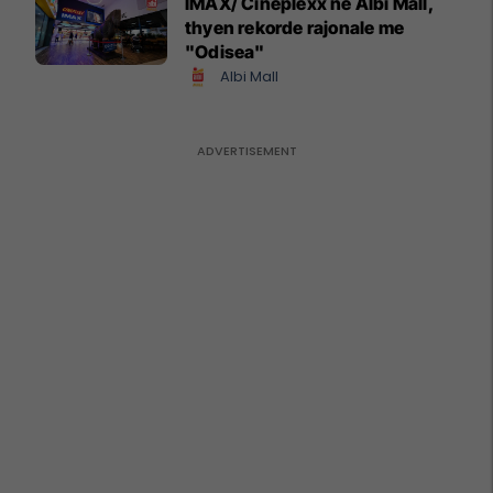
IMAX/ Cineplexx në Albi Mall,
thyen rekorde rajonale me
"Odisea"
Albi Mall