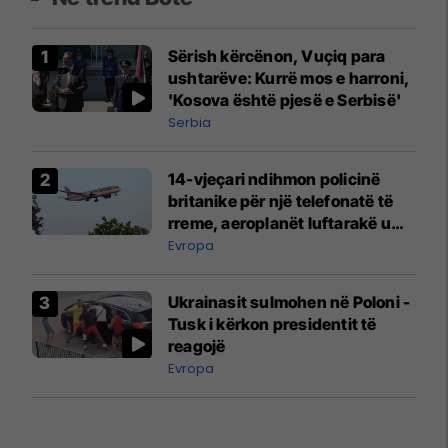
Sërish kërcënon, Vuçiq para
ushtarëve: Kurrë mos e harroni,
'Kosova është pjesë e Serbisë'
Serbia
14-vjeçari ndihmon policinë
britanike për një telefonatë të
rreme, aeroplanët luftarakë u
ngritën në ajër për të
Evropa
interceptuar fluturaken e Qatar
Airways që po shkonte drejt
Ukrainasit sulmohen në Poloni -
Mançesterit
Tusk i kërkon presidentit të
reagojë
Evropa