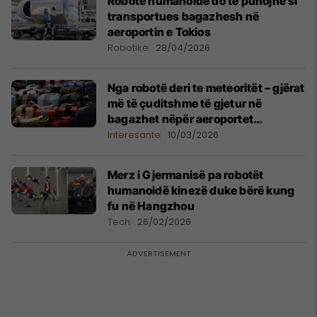
Robotë humanoidë do të punojnë si
transportues bagazhesh në
aeroportin e Tokios
Robotikë
28/04/2026
Nga robotë deri te meteoritët – gjërat
më të çuditshme të gjetur në
bagazhet nëpër aeroportet
amerikane gjatë vitit 2025
Interesante
10/03/2026
Merz i Gjermanisë pa robotët
humanoidë kinezë duke bërë kung
fu në Hangzhou
Tech
26/02/2026