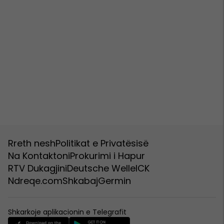
Rreth nesh
Politikat e Privatësisë
Na Kontaktoni
Prokurimi i Hapur
RTV Dukagjini
Deutsche Welle
ICK
Ndreqe.com
Shkabaj
Germin
Shkarkoje aplikacionin e Telegrafit