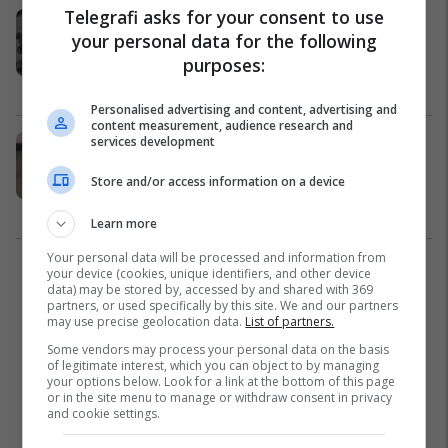
Telegrafi asks for your consent to use
Robotët e vegjël të lëvizshëm të
your personal data for the following
krijuar nga qelizat njerëzore
purposes:
befasojnë edhe shkencëtarët
Kuriozitete
03/12/2023
Personalised advertising and content, advertising and
content measurement, audience research and
services development
Ky robot do të kërkojë objekte që
digjen dhe do të gjejë njerëz që
Store and/or access information on a device
duhet të shpëtohen
AI
24/09/2023
Learn more
Your personal data will be processed and information from
your device (cookies, unique identifiers, and other device
1
data) may be stored by, accessed by and shared with 369
partners, or used specifically by this site. We and our partners
may use precise geolocation data.
List of partners.
Some vendors may process your personal data on the basis
of legitimate interest, which you can object to by managing
your options below. Look for a link at the bottom of this page
or in the site menu to manage or withdraw consent in privacy
and cookie settings.