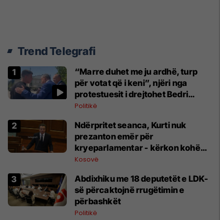
Trend Telegrafi
“Marre duhet me ju ardhë, turp
për votat që i keni”, njëri nga
protestuesit i drejtohet Bedri
Hamzës
Politikë
Ndërpritet seanca, Kurti nuk
prezanton emër për
kryeparlamentar - kërkon kohë
shtesë për marrëveshje politike
Kosovë
Abdixhiku me 18 deputetët e LDK-
së përcaktojnë rrugëtimin e
përbashkët
Politikë