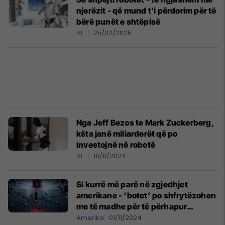
njerëzit - që mund t'i përdorim për të
bërë punët e shtëpisë
AI
25/02/2025
Nga Jeff Bezos te Mark Zuckerberg,
këta janë miliarderët që po
investojnë në robotë
AI
18/11/2024
Si kurrë më parë në zgjedhjet
amerikane - ‘botet’ po shfrytëzohen
me të madhe për të përhapur
dezinformata
Amerika
01/11/2024