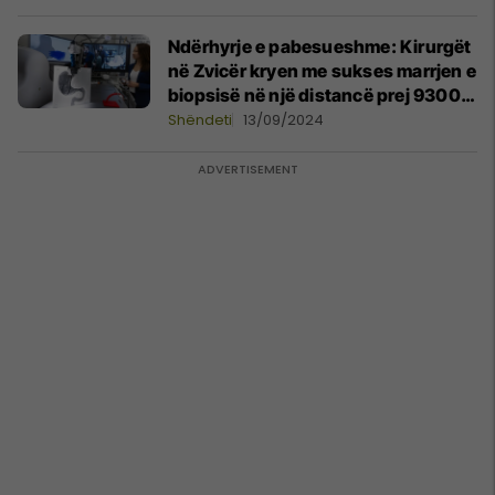
Ndërhyrje e pabesueshme: Kirurgët
në Zvicër kryen me sukses marrjen e
biopsisë në një distancë prej 9300
km
Shëndeti
13/09/2024