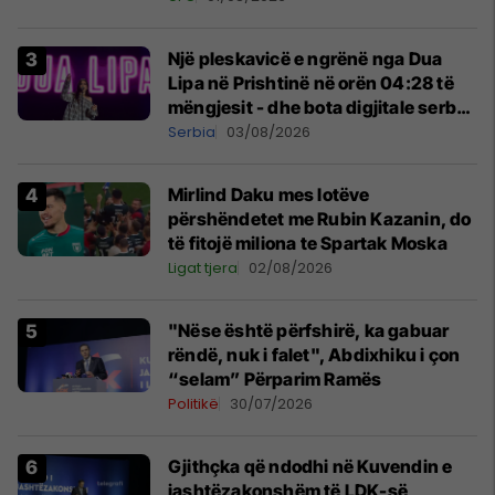
Një pleskavicë e ngrënë nga Dua
Lipa në Prishtinë në orën 04:28 të
mëngjesit - dhe bota digjitale serbe
shpall gjendjen e luftës
Serbia
03/08/2026
Mirlind Daku mes lotëve
përshëndetet me Rubin Kazanin, do
të fitojë miliona te Spartak Moska
Ligat tjera
02/08/2026
"Nëse është përfshirë, ka gabuar
rëndë, nuk i falet", Abdixhiku i çon
“selam” Përparim Ramës
Politikë
30/07/2026
Gjithçka që ndodhi në Kuvendin e
jashtëzakonshëm të LDK-së