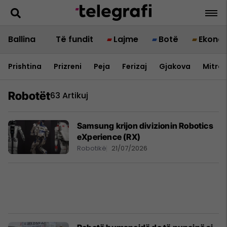
Ballina
Të fundit
Lajme
Botë
Ekono
Prishtina
Prizreni
Peja
Ferizaj
Gjakova
Mitrov
Robotët
63 Artikuj
Samsung krijon divizionin Robotics
eXperience (RX)
Robotikë
21/07/2026