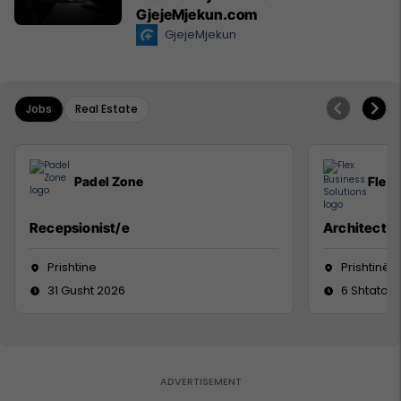
GjejeMjekun.com
GjejeMjekun
Jobs
Real Estate
Padel Zone
Flex 
Recepsionist/e
Architect
Prishtine
Prishtinë
31 Gusht 2026
6 Shtator 