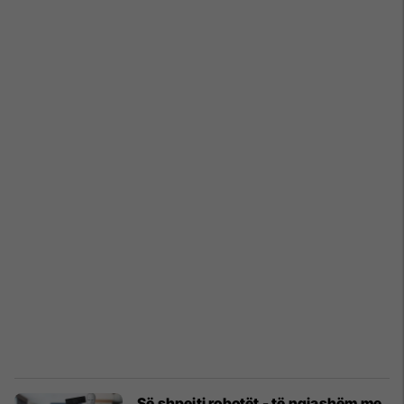
Së shpejti robotët - të ngjashëm me