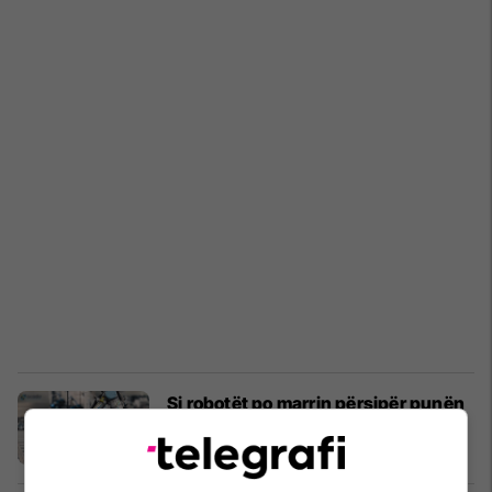
Si robotët po marrin përsipër punën
e magazinës
AI
23/04/2024