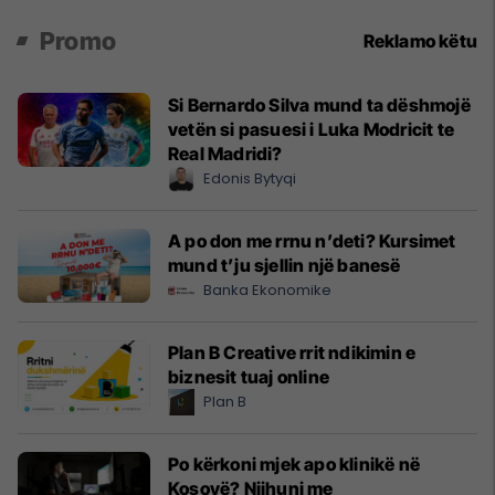
Promo
Reklamo këtu
Si Bernardo Silva mund ta dëshmojë
vetën si pasuesi i Luka Modricit te
Real Madridi?
Edonis Bytyqi
A po don me rrnu n’deti? Kursimet
mund t’ju sjellin një banesë
Banka Ekonomike
Plan B Creative rrit ndikimin e
biznesit tuaj online
Plan B
Po kërkoni mjek apo klinikë në
Kosovë? Njihuni me