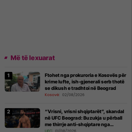
Më të lexuarat
Ftohet nga prokuroria e Kosovës për
krime lufte, ish-gjenerali serb thotë
se dikush e tradhtoi në Beograd
Kosovë
02/08/2026
“Vrisni, vrisni shqiptarët”, skandal
në UFC Beograd: Buzukja u përball
me thirrje anti-shqiptare nga
tribunat
UFC
01/08/2026