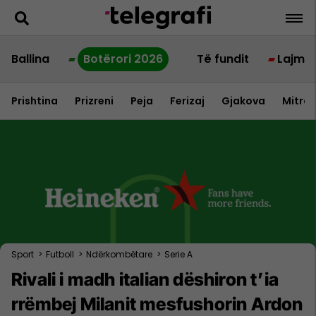
Ballina
Botërori 2026
Të fundit
Lajme
Prishtina
Prizreni
Peja
Ferizaj
Gjakova
Mitrov
Sport
>
Futboll
>
Ndërkombëtare
>
Serie A
Rivali i madh italian dëshiron t’ia
rrëmbej Milanit mesfushorin Ardon