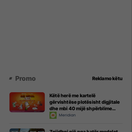
Promo
Reklamo këtu
Këtë herë me kartelë
gërvishtëse plotësisht digjitale
dhe mbi 40 mijë shpërblime
instant!
Meridian
Zgjidhni një nga katër modelet