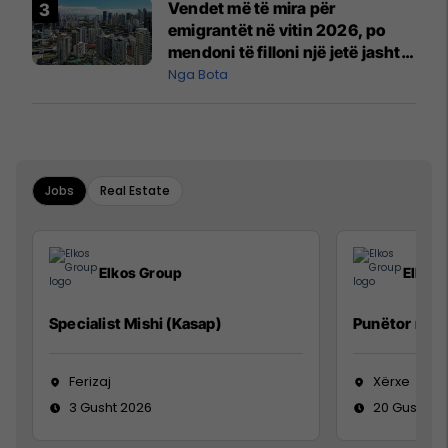
Vendet më të mira për
emigrantët në vitin 2026, po
mendoni të filloni një jetë jashtë
vendit?
Nga Bota
Jobs
Real Estate
Elkos Group
Elkos
Specialist Mishi (Kasap)
Punëtor në 
Ferizaj
Xërxe
3 Gusht 2026
20 Gusht 2