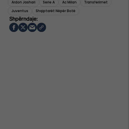
Ardon Jashari
Serie A
Ac Milan
Transferimet
Juventus
Shqiptarët Nëpër Botë