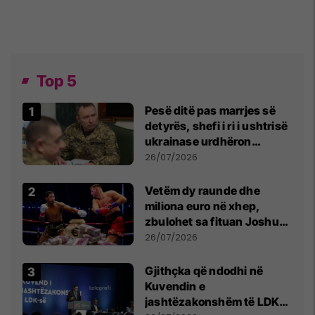
Top 5
Pesë ditë pas marrjes së
detyrës, shefi i ri i ushtrisë
ukrainase urdhëron
kontroll të madh
26/07/2026
Vetëm dy raunde dhe
miliona euro në xhep,
zbulohet sa fituan Joshua
e Prenga
26/07/2026
Gjithçka që ndodhi në
Kuvendin e
jashtëzakonshëm të LDK-