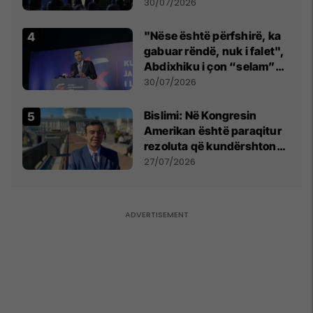
së
30/07/2026
"Nëse është përfshirë, ka
gabuar rëndë, nuk i falet",
Abdixhiku i çon “selam”
Përparim Ramës
30/07/2026
Bislimi: Në Kongresin
Amerikan është paraqitur
rezoluta që kundërshton
mbajtjen e Asamblesë
27/07/2026
Parlamentare të OSBE-së
në Beograd