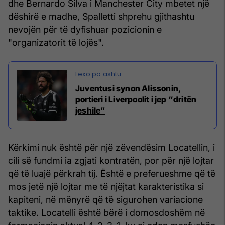
dhe Bernardo Silva i Manchester City mbetet një
dëshirë e madhe, Spalletti shprehu gjithashtu
nevojën për të dyfishuar pozicionin e
"organizatorit të lojës".
Juventusi synon Alissonin,
portieri i Liverpoolit i jep “dritën
jeshile”
Kërkimi nuk është për një zëvendësim Locatellin, i
cili së fundmi ia zgjati kontratën, por për një lojtar
që të luajë përkrah tij. Është e preferueshme që të
mos jetë një lojtar me të njëjtat karakteristika si
kapiteni, në mënyrë që të sigurohen variacione
taktike. Locatelli është bërë i domosdoshëm në