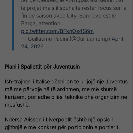
Jorge Mendes, le Portugais est séduit par
le projet mais il souhaite rester focus sur la
fin de saison avec City. Son rêve est le
Barça, attention…
pic.twitter.com/BFknOs4S6m
— Guillaume Pacini (@Guillaumemp)
April
24, 2026
Plani i Spallettit për Juventusin
Ish-trajneri i Italisë dëshiron të krijojë një Juventus
më me përvojë në të ardhmen, me më shumë
karizëm, por edhe cilësi teknike dhe organizim në
mesfushë.
Ndërsa Alisson i Liverpoolit është një opsion
gjithnjë e më konkret për pozicionin e portierit,