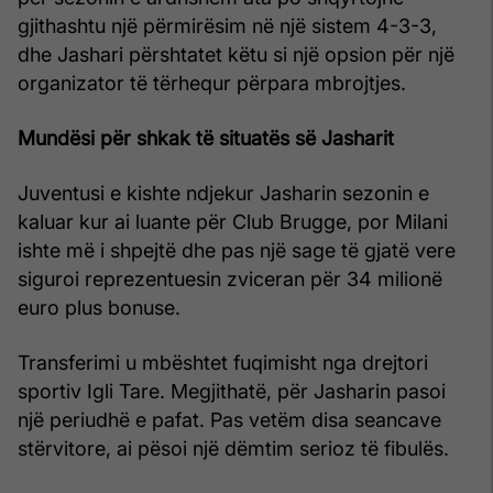
gjithashtu një përmirësim në një sistem 4-3-3,
dhe Jashari përshtatet këtu si një opsion për një
organizator të tërhequr përpara mbrojtjes.
Mundësi për shkak të situatës së Jasharit
Juventusi e kishte ndjekur Jasharin sezonin e
kaluar kur ai luante për Club Brugge, por Milani
ishte më i shpejtë dhe pas një sage të gjatë vere
siguroi reprezentuesin zviceran për 34 milionë
euro plus bonuse.
Transferimi u mbështet fuqimisht nga drejtori
sportiv Igli Tare. Megjithatë, për Jasharin pasoi
një periudhë e pafat. Pas vetëm disa seancave
stërvitore, ai pësoi një dëmtim serioz të fibulës.