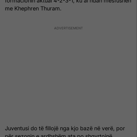
formacionin aktual 4-2-3-1, ku ai ndan mesfushën
me Khephren Thuram.
Juventusi do të fillojë nga kjo bazë në verë, por
për sezonin e ardhshëm ata po shqyrtojnë