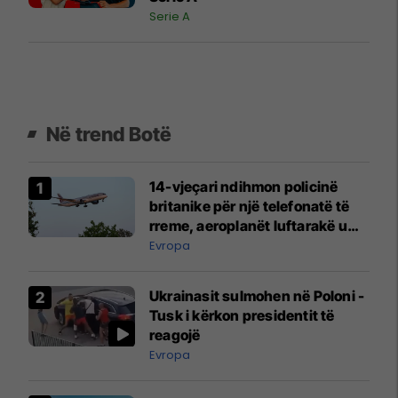
Serie A
Në trend Botë
14-vjeçari ndihmon policinë
britanike për një telefonatë të
rreme, aeroplanët luftarakë u
ngritën në ajër për të
Evropa
interceptuar fluturaken e Qatar
Airways që po shkonte drejt
Ukrainasit sulmohen në Poloni -
Mançesterit
Tusk i kërkon presidentit të
reagojë
Evropa