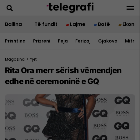
Ballina
Të fundit
Lajme
Botë
Ekono
Prishtina
Prizreni
Peja
Ferizaj
Gjakova
Mitrov
Magazina
>
Yjet
Rita Ora merr sërish vëmendjen
edhe në ceremoninë e GQ