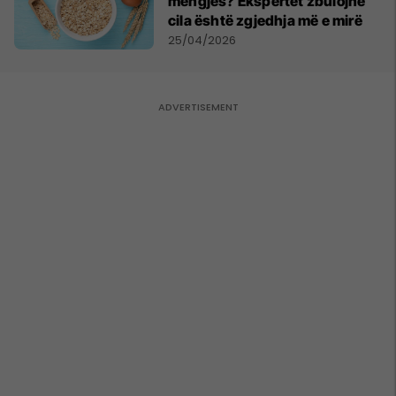
mëngjes? Ekspertët zbulojnë
cila është zgjedhja më e mirë
25/04/2026