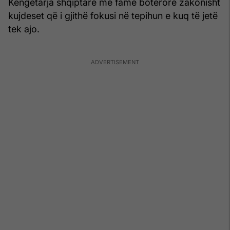
Këngëtarja shqiptare me famë botërore zakonisht
kujdeset që i gjithë fokusi në tepihun e kuq të jetë
tek ajo.