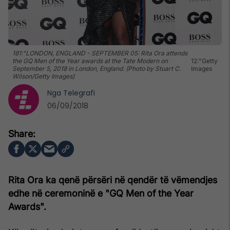
181:"LONDON, ENGLAND - SEPTEMBER 05: Rita Ora attends
the GQ Men of the Year awards at the Tate Modern on
12:"Getty
September 5, 2018 in London, England. (Photo by Stuart C.
Images
Wilson/Getty Images)
Nga
Telegrafi
06/09/2018
Rita Ora ka qenë përsëri në qendër të vëmendjes
edhe në ceremoninë e "GQ Men of the Year
Awards".