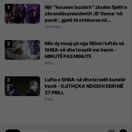
Një "lexuese buzësh" zbulon fjalët e
zëvendëspresidentit JD Vance 'në
panik', gjatë të shtënave në
Uashington DC
Amerika
Mbi dy muaj që nga fillimi i luftës së
SHBA-së dhe Izraelit me Iranin -
MINUTË PAS MINUTE
Azia
Lufta e SHBA-së dhe Izraelit kundër
Iranit - GJITHÇKA NDODHI DERI MË
27 PRILL
Azia