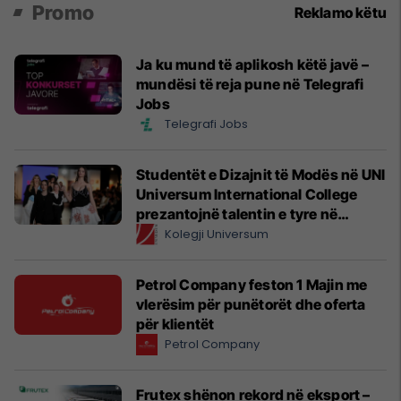
Promo
Reklamo këtu
Ja ku mund të aplikosh këtë javë –
mundësi të reja pune në Telegrafi
Jobs
Telegrafi Jobs
Studentët e Dizajnit të Modës në UNI
Universum International College
prezantojnë talentin e tyre në
Prishtina Fashion Night
Kolegji Universum
Petrol Company feston 1 Majin me
vlerësim për punëtorët dhe oferta
për klientët
Petrol Company
Frutex shënon rekord në eksport –