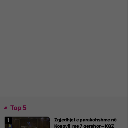
Top 5
Zgjedhjet e parakohshme në
Kosovë me 7 qershor – KQZ