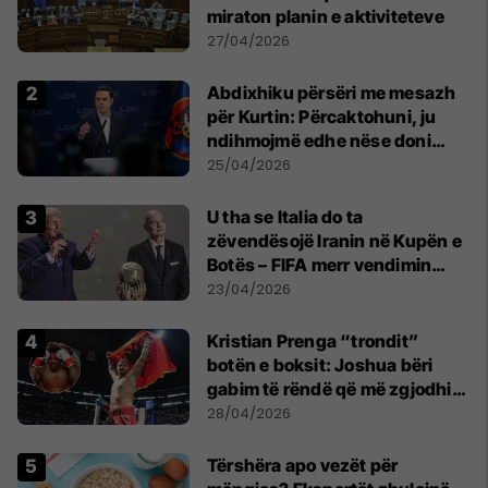
miraton planin e aktiviteteve
27/04/2026
Abdixhiku përsëri me mesazh
për Kurtin: Përcaktohuni, ju
ndihmojmë edhe nëse doni
marrëveshje me PDK-në
25/04/2026
U tha se Italia do ta
zëvendësojë Iranin në Kupën e
Botës – FIFA merr vendimin
përfundimtar
23/04/2026
Kristian Prenga “trondit”
botën e boksit: Joshua bëri
gabim të rëndë që më zgjodhi
mua si kundërshtar
28/04/2026
Tërshëra apo vezët për