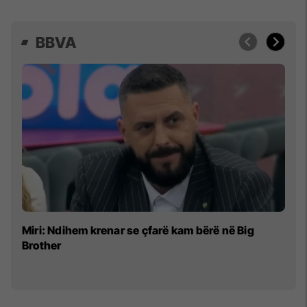
BBVA
“I
Miri: Ndihem krenar se çfarë kam bërë në Big
Mi
Brother