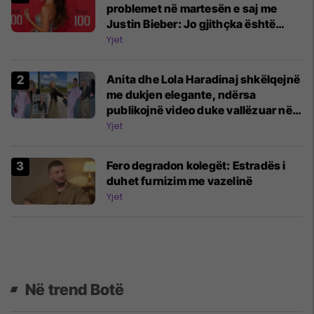
problemet në martesën e saj me
Justin Bieber: Jo gjithçka është
perfekte
Yjet
Anita dhe Lola Haradinaj shkëlqejnë
me dukjen elegante, ndërsa
publikojnë video duke vallëzuar në
dasmën e Luan Haradinajt
Yjet
Fero degradon kolegët: Estradës i
duhet furnizim me vazelinë
Yjet
Në trend Botë