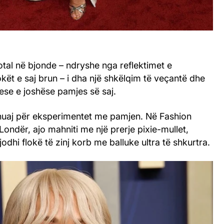
tal në bjonde – ndryshe nga reflektimet e
ët e saj brun – i dha një shkëlqim të veçantë dhe
uese e joshëse pamjes së saj.
 huaj për eksperimentet me pamjen. Në Fashion
ndër, ajo mahniti me një prerje pixie-mullet,
jodhi flokë të zinj korb me balluke ultra të shkurtra.