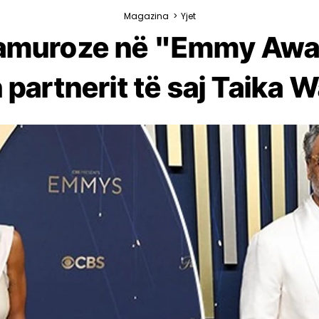
Magazina
>
Yjet
glamuroze në "Emmy Awa
 partnerit të saj Taika Wa