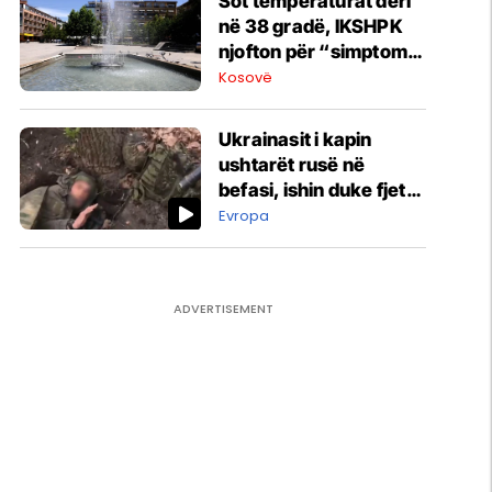
Sot temperaturat deri
në 38 gradë, IKSHPK
njofton për “simptomat
e nxehtësisë”
Kosovë
Ukrainasit i kapin
ushtarët rusë në
befasi, ishin duke fjetur
në strehimoret e
Evropa
kamufluara