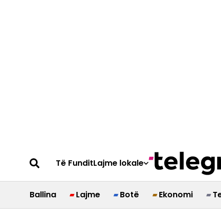
Të Fundit
Lajme lokale
Ballina
Lajme
Botë
Ekonomi
T