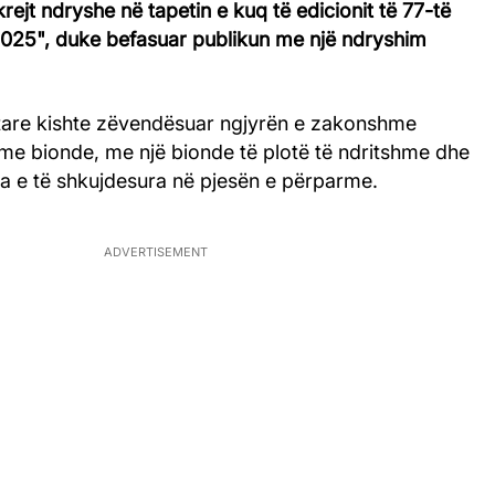
rejt ndryshe në tapetin e kuq të edicionit të 77-të
25", duke befasuar publikun me një ndryshim
tare kishte zëvendësuar ngjyrën e zakonshme
ime bionde, me një bionde të plotë të ndritshme dhe
ra e të shkujdesura në pjesën e përparme.