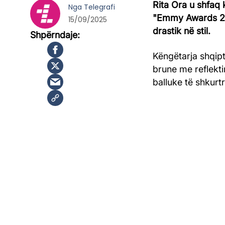
Rita Ora u shfaq k
Nga
Telegrafi
"Emmy Awards 20
15/09/2025
drastik në stil.
Këngëtarja shqip
brune me reflekt
balluke të shkurt