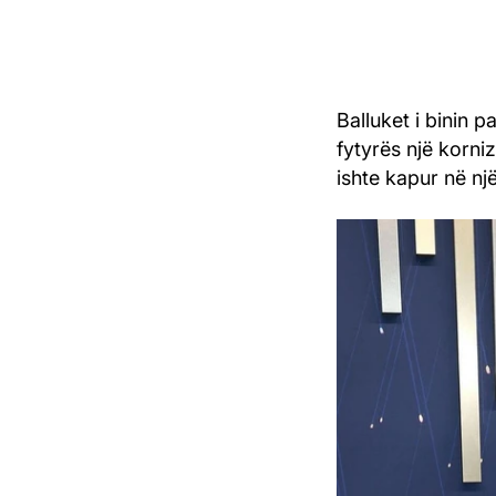
Balluket i binin p
fytyrës një korni
ishte kapur në nj