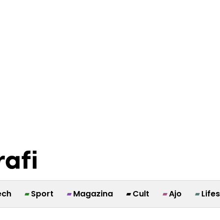
ech
Sport
Magazina
Cult
Ajo
Life