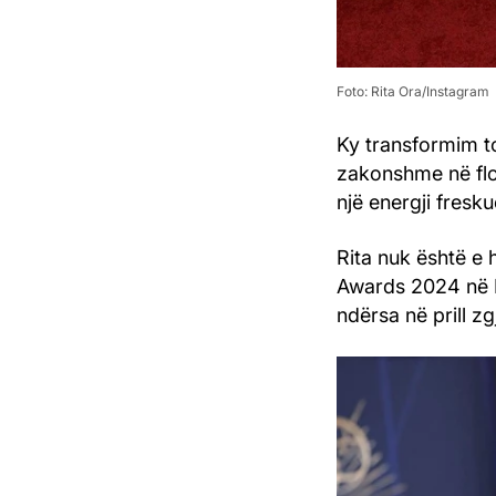
Foto: Rita Ora/Instagram
Ky transformim to
zakonshme në flok
një energji fresk
Rita nuk është e
Awards 2024 në Lo
ndërsa në prill zg