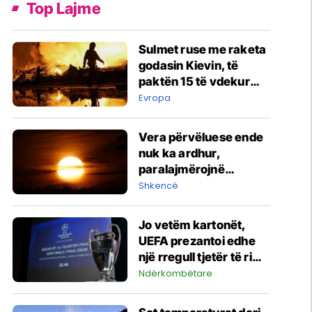
Top Lajme
Sulmet ruse me raketa
godasin Kievin, të
paktën 15 të vdekur
dhe dhjetëra të
Evropa
plagosur
Vera përvëluese ende
nuk ka ardhur,
paralajmërojnë
shkencëtarët
Shkencë
Jo vetëm kartonët,
UEFA prezantoi edhe
një rregull tjetër të ri
për Ligën e
Ndërkombëtare
Kampionëve dhe garat
evropiane