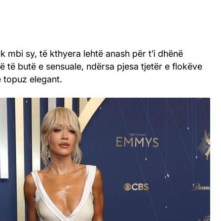
ak mbi sy, të kthyera lehtë anash për t’i dhënë
zë të butë e sensuale, ndërsa pjesa tjetër e flokëve
ë topuz elegant.