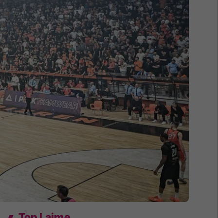
Top Lajme