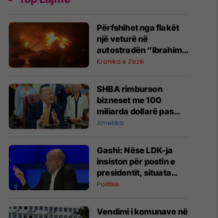
Përfshihet nga flakët
një veturë në
autostradën “Ibrahim
Rugova”
Kronika e Zezë
SHBA rimburson
bizneset me 100
miliarda dollarë pas
anulimit të tarifave të
Amerika
Trumpit
Gashi: Nëse LDK-ja
insiston për postin e
presidentit, situata
komplikohet - pres që
Politikë
të ketë lëshim
Vendimi i komunave në