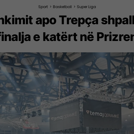
Sport
>
Basketboll
>
Super Liga
shkimit apo Trepça shpa
finalja e katërt në Prizre