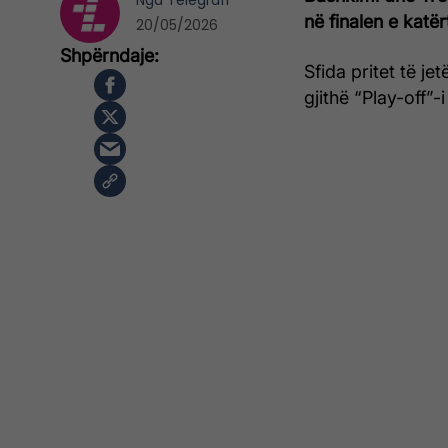
Nga
Telegrafi
në finalen e katër
20/05/2026
Sfida pritet të j
gjithë “Play-off”-i 