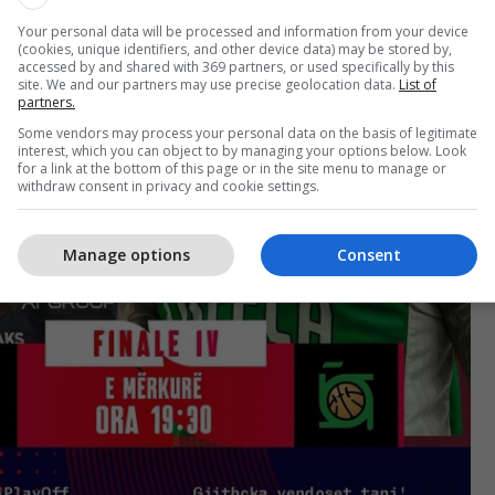
Your personal data will be processed and information from your device
(cookies, unique identifiers, and other device data) may be stored by,
accessed by and shared with 369 partners, or used specifically by this
site. We and our partners may use precise geolocation data.
List of
partners.
Some vendors may process your personal data on the basis of legitimate
interest, which you can object to by managing your options below. Look
for a link at the bottom of this page or in the site menu to manage or
withdraw consent in privacy and cookie settings.
Manage options
Consent