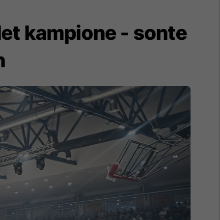
llet kampione - sonte
n