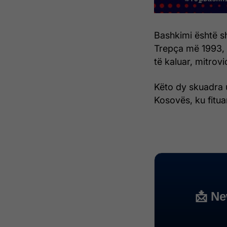
Bashkimi është s
Trepça më 1993, 2
të kaluar, mitrovi
Këto dy skuadra u
Kosovës, ku fitu