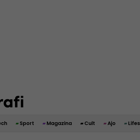
ech
Sport
Magazina
Cult
Ajo
Life