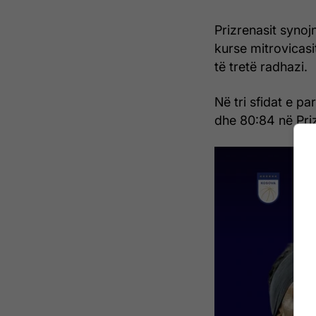
Prizrenasit synojn
kurse mitrovicasi
të tretë radhazi.
Në tri sfidat e p
dhe 80:84 në Pri