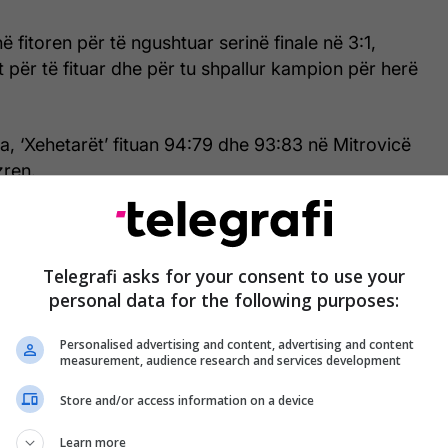
ë fitoren për të ngushtuar serinë finale në 3:1,
t për të fituar dhe për tu shpallur kampion për herë
ara, ‘Xehetarët’ fituan 94:79 dhe 93:83 në Mitrovicë
zren.
Telegrafi asks for your consent to use your
personal data for the following purposes:
Personalised advertising and content, advertising and content
measurement, audience research and services development
Store and/or access information on a device
Learn more