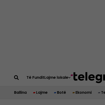
Të Fundit
Lajme lokale
Ballina
Lajme
Botë
Ekonomi
T