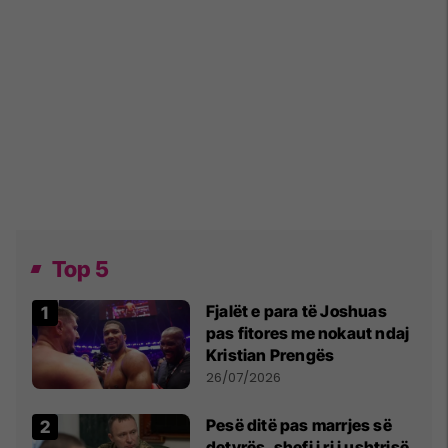
Top 5
Fjalët e para të Joshuas
pas fitores me nokaut ndaj
Kristian Prengës
26/07/2026
Pesë ditë pas marrjes së
detyrës, shefi i ri i ushtrisë