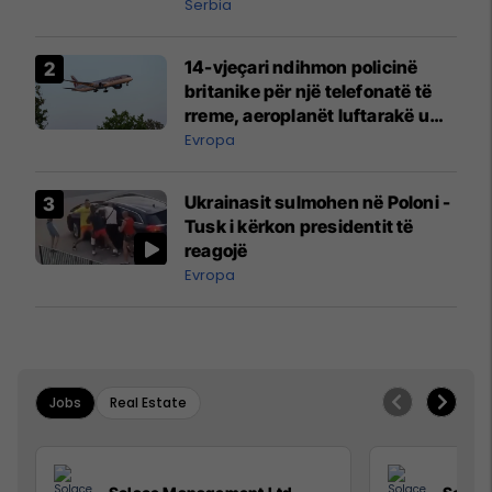
Serbia
14-vjeçari ndihmon policinë
britanike për një telefonatë të
rreme, aeroplanët luftarakë u
ngritën në ajër për të
Evropa
interceptuar fluturaken e Qatar
Airways që po shkonte drejt
Ukrainasit sulmohen në Poloni -
Mançesterit
Tusk i kërkon presidentit të
reagojë
Evropa
Jobs
Real Estate