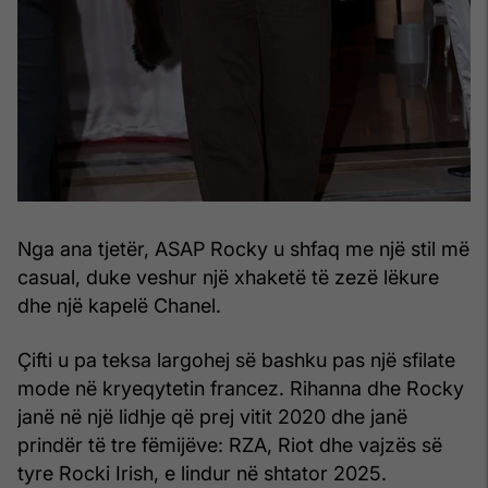
Nga ana tjetër, ASAP Rocky u shfaq me një stil më
casual, duke veshur një xhaketë të zezë lëkure
dhe një kapelë Chanel.
Çifti u pa teksa largohej së bashku pas një sfilate
mode në kryeqytetin francez. Rihanna dhe Rocky
janë në një lidhje që prej vitit 2020 dhe janë
prindër të tre fëmijëve: RZA, Riot dhe vajzës së
tyre Rocki Irish, e lindur në shtator 2025.