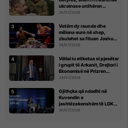
ukrainase urdhëron
kontroll të madh
26/07/2026
Vetëm dy raunde dhe
miliona euro në xhep,
zbulohet sa fituan Joshua
e Prenga
26/07/2026
Vëllai iu etiketua si pjesëtar
i grupit të Arkanit, Drejtori i
Ekonomisë në Prizren
mohon pretendimet
24/07/2026
Gjithçka që ndodhi në
Kuvendin e
jashtëzakonshëm të LDK-
së
30/07/2026