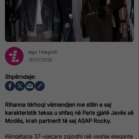
Nga
Telegrafi
25/01/2026
Rihanna tërhoqi vëmendjen me stilin e saj
karakteristik teksa u shfaq në Paris gjatë Javës së
Modës, krah partnerit të saj ASAP Rocky.
Këngëtarja 37-vjeçare zgjodhi një veshje elegante