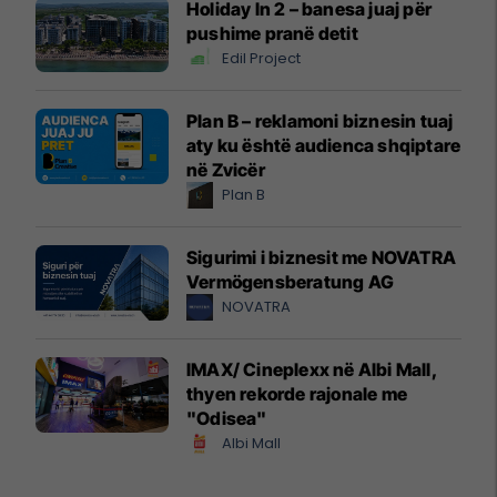
Holiday In 2 – banesa juaj për
pushime pranë detit
Edil Project
Plan B – reklamoni biznesin tuaj
aty ku është audienca shqiptare
në Zvicër
Plan B
Sigurimi i biznesit me NOVATRA
Vermögensberatung AG
NOVATRA
IMAX/ Cineplexx në Albi Mall,
thyen rekorde rajonale me
"Odisea"
Albi Mall