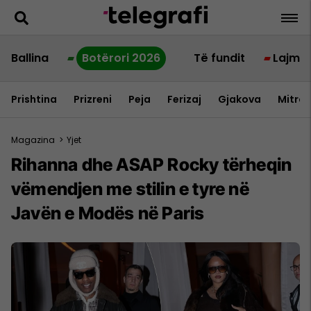
Ballina
Botërori 2026
Të fundit
Lajme
Prishtina
Prizreni
Peja
Ferizaj
Gjakova
Mitrov
Magazina
>
Yjet
Rihanna dhe ASAP Rocky tërheqin
vëmendjen me stilin e tyre në
Javën e Modës në Paris