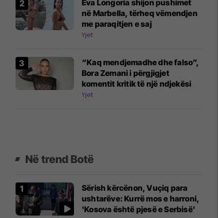
Eva Longoria shijon pushimet
në Marbella, tërheq vëmendjen
me paraqitjen e saj
Yjet
“Kaq mendjemadhe dhe falso”,
Bora Zemani i përgjigjet
komentit kritik të një ndjekësi
Yjet
Në trend Botë
Sërish kërcënon, Vuçiq para
ushtarëve: Kurrë mos e harroni,
'Kosova është pjesë e Serbisë'