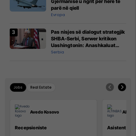
Gjermanisë u ngrit për herë të
parë në qiell
Evropa
Pas nisjes së dialogut strategjik
SHBA-Serbi, Serwer kritikon
Uashingtonin: Anashkaluat
Banjskën, sulmin ndaj KFOR-it
Serbia
dhe rrëmbimin e Policëve të
Kosovës
Jobs
Real Estate
Avedo Kosovo
ALTIN
Recepsioniste
Asistente e S