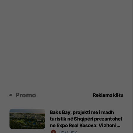
Promo
Reklamo këtu
Baks Bay, projekti me i madh
turistik në Shqipëri prezantohet
ne Expo Real Kosova: Vizitoni
shtandin dhe zbuloni
Baks Bay