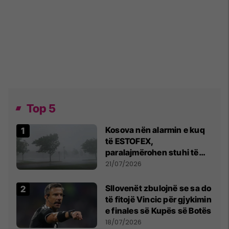
Top 5
Kosova nën alarmin e kuq
të ESTOFEX,
paralajmërohen stuhi të
fuqishme me breshër dhe
21/07/2026
erëra të forta
Sllovenët zbulojnë se sa do
të fitojë Vincic për gjykimin
e finales së Kupës së Botës
18/07/2026