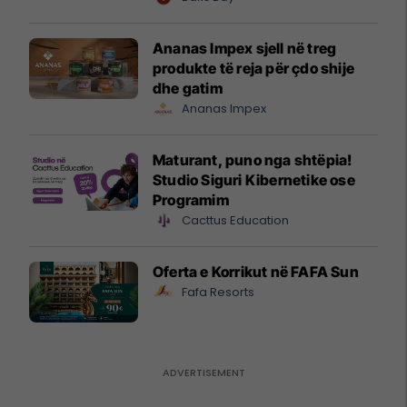
mundësitë e investimit
Ananas Impex sjell në treg
produkte të reja për çdo shije
dhe gatim
Ananas Impex
Maturant, puno nga shtëpia!
Studio Siguri Kibernetike ose
Programim
Cacttus Education
Oferta e Korrikut në FAFA Sun
Fafa Resorts