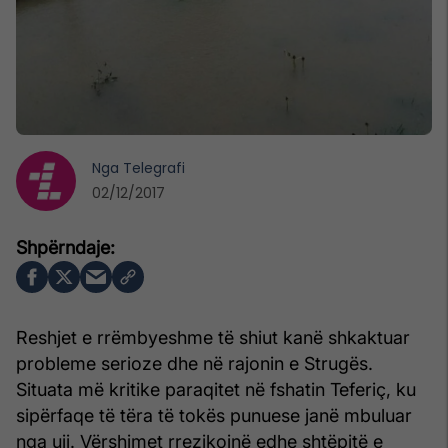
Nga
Telegrafi
02/12/2017
Reshjet e rrëmbyeshme të shiut kanë shkaktuar
probleme serioze dhe në rajonin e Strugës.
Situata më kritike paraqitet në fshatin Teferiç, ku
sipërfaqe të tëra të tokës punuese janë mbuluar
nga uji. Vërshimet rrezikojnë edhe shtëpitë e