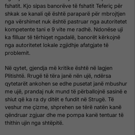
fshatit. Kjo sipas banorëve të fshatit Teferiç për
shkak se kanali që është paraparë për mbrojtjen
nga vërshimet nuk është pastruar nga autoritetet
kompetente tani e 9 vite me radhë. Ndonëse uji
ka filluar të tërhiqet ngadalë, banorët kërkojnë
nga autoritetet lokale zgjidhje afatgjate të
problemit.
Në qytet, gjendja më kritike është në lagjen
Plitishtë. Rrugë të tëra janë nën ujë, ndërsa
qytetarët ankohen se edhe pusetat janë mbushur
me ujë, prandaj nuk mund të përballojnë sasinë e
shiut që ka ra dy ditët e fundit në Strugë. Të
veshur me çizme, shprehen se tërë natën kanë
qëndruar zgjuar dhe me pompa kanë tentuar të
thithin ujin nga shtëpitë.