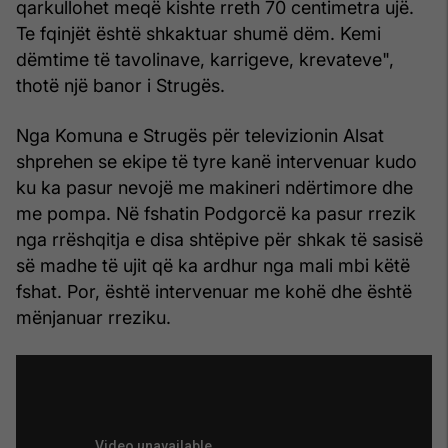
qarkullohet meqë kishte rreth 70 centimetra ujë.
Te fqinjët është shkaktuar shumë dëm. Kemi
dëmtime të tavolinave, karrigeve, krevateve",
thotë një banor i Strugës.
Nga Komuna e Strugës për televizionin Alsat
shprehen se ekipe të tyre kanë intervenuar kudo
ku ka pasur nevojë me makineri ndërtimore dhe
me pompa. Në fshatin Podgorcë ka pasur rrezik
nga rrëshqitja e disa shtëpive për shkak të sasisë
së madhe të ujit që ka ardhur nga mali mbi këtë
fshat. Por, është intervenuar me kohë dhe është
mënjanuar rreziku.