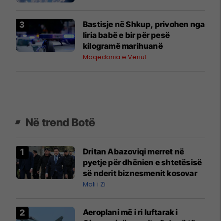
Bastisje në Shkup, privohen nga
liria babë e bir për pesë
kilogramë marihuanë
Maqedonia e Veriut
Në trend Botë
Dritan Abazoviqi merret në
pyetje për dhënien e shtetësisë
së nderit biznesmenit kosovar
Mali i Zi
Aeroplani më i ri luftarak i