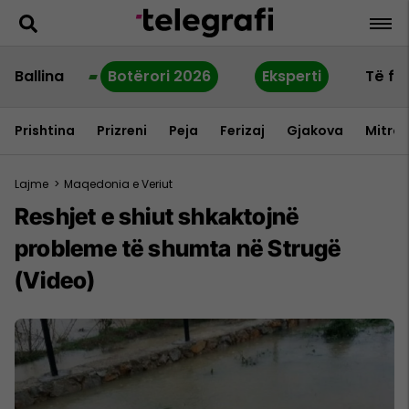
Ballina
Botërori 2026
Eksperti
Të fu
Prishtina
Prizreni
Peja
Ferizaj
Gjakova
Mitrov
Lajme
>
Maqedonia e Veriut
Reshjet e shiut shkaktojnë
probleme të shumta në Strugë
(Video)