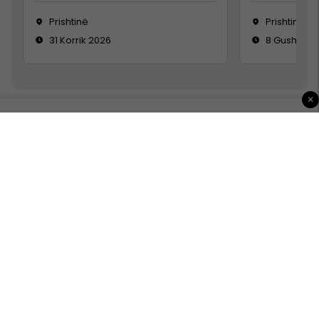
Prishtinë
Prishtinë
31 Korrik 2026
8 Gusht 20
×