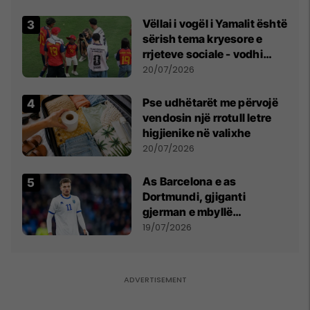
Vëllai i vogël i Yamalit është
sërish tema kryesore e
rrjeteve sociale - vodhi
vëmendjen pas finales së
20/07/2026
Kupës së Botës
Pse udhëtarët me përvojë
vendosin një rrotull letre
higjienike në valixhe
20/07/2026
As Barcelona e as
Dortmundi, gjiganti
gjerman e mbyllë
marrëveshjen për Fisnik
19/07/2026
Asllanin