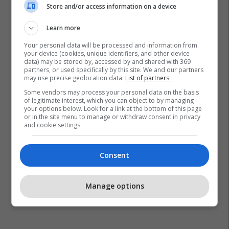
Store and/or access information on a device
Learn more
Your personal data will be processed and information from
Komuna E Strugës
Reshje Në Maqedoni
your device (cookies, unique identifiers, and other device
data) may be stored by, accessed by and shared with 369
partners, or used specifically by this site. We and our partners
may use precise geolocation data.
List of partners.
Some vendors may process your personal data on the basis
of legitimate interest, which you can object to by managing
your options below. Look for a link at the bottom of this page
or in the site menu to manage or withdraw consent in privacy
and cookie settings.
Consent
Manage options