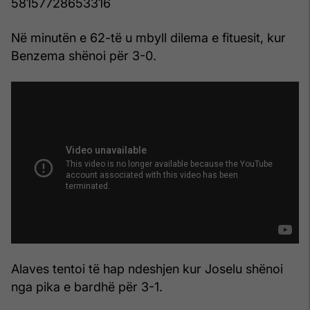
58157728653316
Në minutën e 62-të u mbyll dilema e fituesit, kur
Benzema shënoi për 3-0.
Alaves tentoi të hap ndeshjen kur Joselu shënoi
nga pika e bardhë për 3-1.