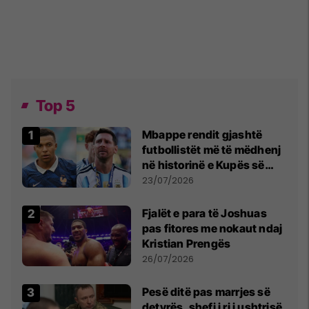
Top 5
Mbappe rendit gjashtë
futbollistët më të mëdhenj
në historinë e Kupës së
Botës, Messi mbetet i dyti
23/07/2026
Fjalët e para të Joshuas
pas fitores me nokaut ndaj
Kristian Prengës
26/07/2026
Pesë ditë pas marrjes së
detyrës, shefi i ri i ushtrisë