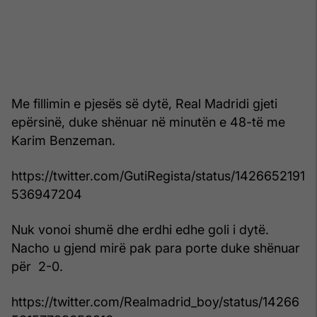
Me fillimin e pjesës së dytë, Real Madridi gjeti
epërsinë, duke shënuar në minutën e 48-të me
Karim Benzeman.
https://twitter.com/GutiRegista/status/1426652191
536947204
Nuk vonoi shumë dhe erdhi edhe goli i dytë.
Nacho u gjend mirë pak para porte duke shënuar
për 2-0.
https://twitter.com/Realmadrid_boy/status/14266