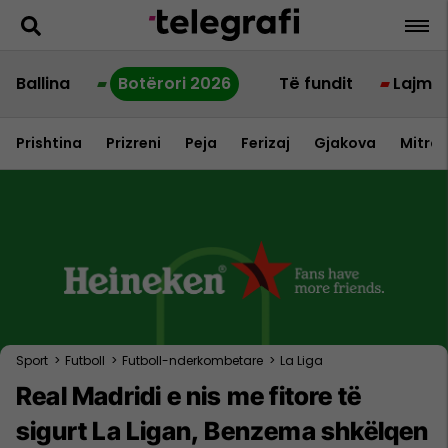
Ballina
Botërori 2026
Të fundit
Lajme
Prishtina
Prizreni
Peja
Ferizaj
Gjakova
Mitrov
Sport
>
Futboll
>
Futboll-nderkombetare
>
La Liga
Real Madridi e nis me fitore të
sigurt La Ligan, Benzema shkëlqen