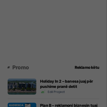
Promo
Reklamo këtu
Holiday In 2 – banesa juaj për
pushime pranë detit
Edil Project
Plan B – reklamoni biznesin tuaj