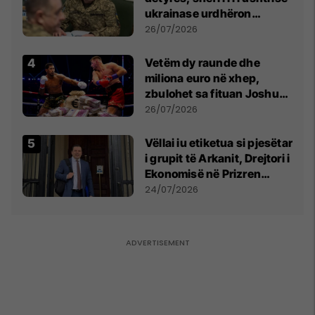
ukrainase urdhëron
kontroll të madh
26/07/2026
Vetëm dy raunde dhe
miliona euro në xhep,
zbulohet sa fituan Joshua
e Prenga
26/07/2026
Vëllai iu etiketua si pjesëtar
i grupit të Arkanit, Drejtori i
Ekonomisë në Prizren
mohon pretendimet
24/07/2026