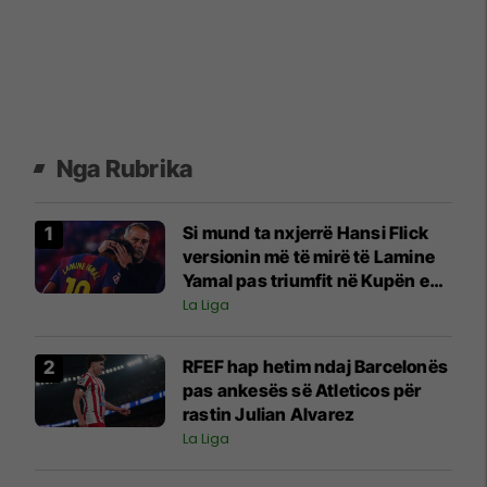
Nga Rubrika
Si mund ta nxjerrë Hansi Flick
versionin më të mirë të Lamine
Yamal pas triumfit në Kupën e
Botës?
La Liga
RFEF hap hetim ndaj Barcelonës
pas ankesës së Atleticos për
rastin Julian Alvarez
La Liga