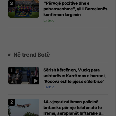
“Përvojë pozitive dhe e
paharrueshme”, ylli i Barcelonës
konfirmon largimin
La Liga
Në trend Botë
Sërish kërcënon, Vuçiq para
ushtarëve: Kurrë mos e harroni,
'Kosova është pjesë e Serbisë'
Serbia
14-vjeçari ndihmon policinë
britanike për një telefonatë të
rreme, aeroplanët luftarakë u