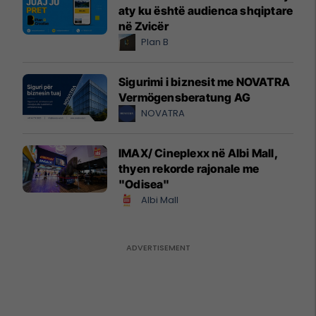
aty ku është audienca shqiptare
në Zvicër
Plan B
Sigurimi i biznesit me NOVATRA
Vermögensberatung AG
NOVATRA
IMAX/ Cineplexx në Albi Mall,
thyen rekorde rajonale me
"Odisea"
Albi Mall