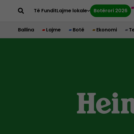
Të Fundit
Lajme lokale
Botërori 2026
Ballina
Lajme
Botë
Ekonomi
T