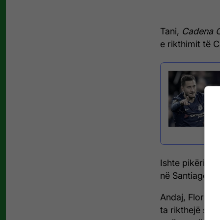
Tani,
Cadena 
e rikthimit të 
Ishte pikërisht
në Santiago Be
Andaj, Florent
ta rikthejë sër