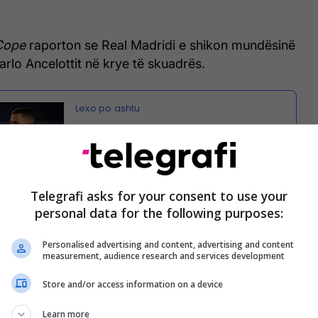
Cope
raporton se Real Madridi e shikon mundësinë
Carlo Ancelottit në krye të skuadrës.
Nga Spanja raportojnë se
Hazard u ka konfirmuar
bashkëlojtarëve se dëshiron të
rikthehet te Chelsea
Telegrafi asks for your consent to use your
personal data for the following purposes:
 italiani që e rikthye trofeun e Ligës së Kampionëve
Personalised advertising and content, advertising and content
rnabeu, pas afro dhjetë vitesh.
measurement, audience research and services development
ino Perez beson se trajneri aktual i Evertonit mund
Store and/or access information on a device
ish trofeun në Madrid, mirëpo fillimisht duhet të
Learn more