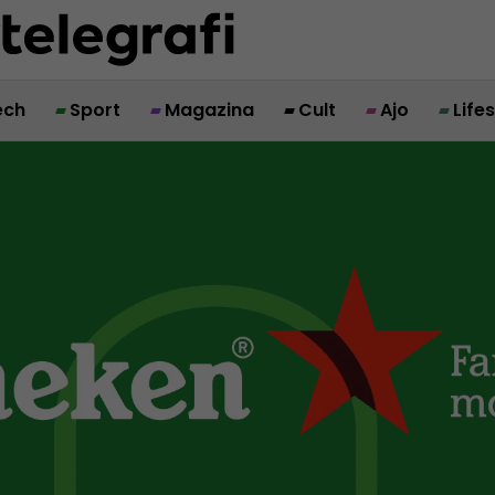
ech
Sport
Magazina
Cult
Ajo
Life