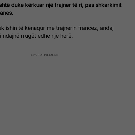
htë duke kërkuar një trajner të ri, pas shkarkimit
danes.
k ishin të kënaqur me trajnerin francez, andaj
i ndajnë rrugët edhe një herë.