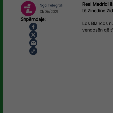
Real Madridi ës
Nga
Telegrafi
të Zinedine Zi
31/05/2021
Los Blancos nu
vendosën që t’