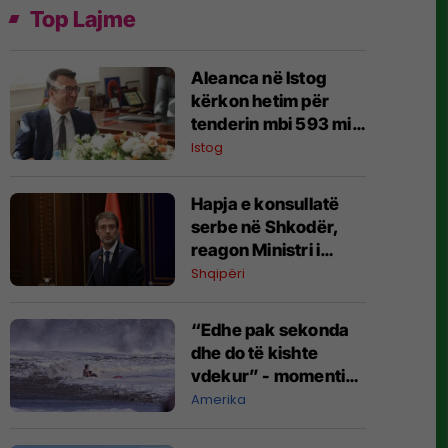
Top Lajme
Aleanca në Istog
kërkon hetim për
tenderin mbi 593 mijë
euro në Vrellë
Istog
Hapja e konsullatë
serbe në Shkodër,
reagon Ministri i
Jashtëm Ferit Hoxha
Shqipëri
“Edhe pak sekonda
dhe do të kishte
vdekur” - momenti
dramatik kur 10-
Amerika
vjeçari nxirret nga uji
në Kaliforni