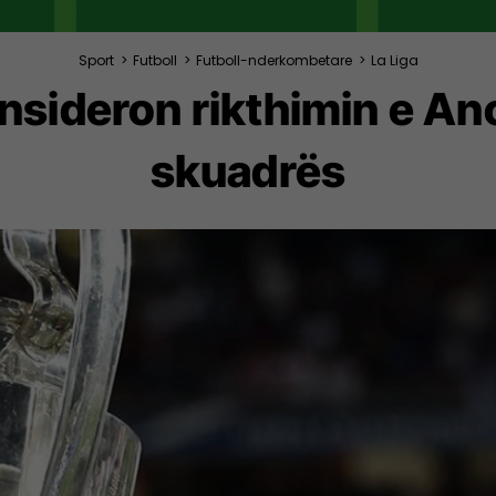
Sport
>
Futboll
>
Futboll-nderkombetare
>
La Liga
nsideron rikthimin e Anc
skuadrës