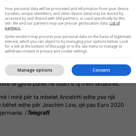
hje me klubin anglez.
Your personal data will be processed and information from your device
(cookies, unique identifiers, and other device data) may be stored by,
accessed by and shared with 369 partners, or used specifically by this
site. We and our partners may use precise geolocation data.
List of
partners.
Ramos largohet në këtë verë
Some vendors may process your personal data on the basis of legitimate
nga Real Maridi
interest, which you can object to by managing your options below. Look
for a link at the bottom of this page or in the site menu to manage or
withdraw consent in privacy and cookie settings.
l Madridit është edhe Antonio Conte, një tjetër
Manage options
Consent
 ish-trajneri i Interit është një njeri i pa kompromis
ketë të gjitha punët në duart e tij rreth skuadrës.
më i mirë për ta mbetet Ancelotti edhe pse një
të bëhet edhe për Joachim Low, që pas Euro 2020
jermania. /
Telegrafi
/